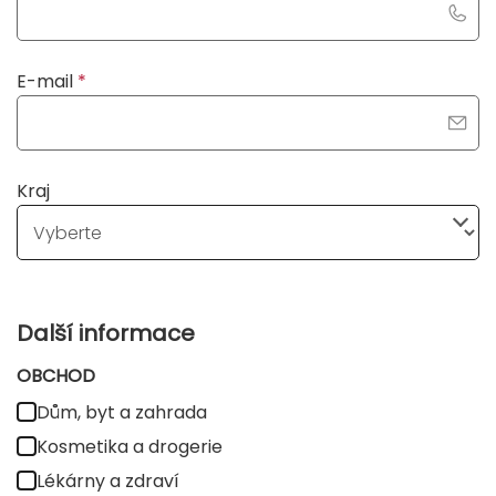
field
blank
E-mail
*
Kraj
Další informace
OBCHOD
Dům, byt a zahrada
Kosmetika a drogerie
Lékárny a zdraví