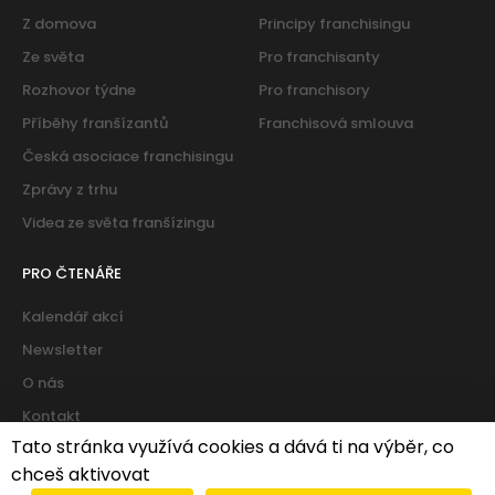
Z domova
Principy franchisingu
Ze světa
Pro franchisanty
Rozhovor týdne
Pro franchisory
Příběhy franšízantů
Franchisová smlouva
Česká asociace franchisingu
Zprávy z trhu
Videa ze světa franšízingu
PRO ČTENÁŘE
Kalendář akcí
Newsletter
O nás
Kontakt
Tato stránka využívá cookies a dává ti na výběr, co
chceš aktivovat