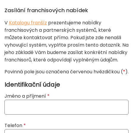
Zasílání franchisových nabídek
V
Katalogu franšíz
prezentujeme nabídky
franchisových a partnerských systémů, které
můžete kontaktovat přímo. Pokud jste zde nenašli
vyhovující systém, vyplňte prosím tento dotazník. Na
jeho základě Vám budeme zasílat konkrétní nabídky
franchisorů, které odpovídají vyplněným údajům.
Povinná pole jsou označena červenou hvězdičkou (
*
).
If
Identifikační údaje
you
Jméno a příjmení
*
see
this,
leave
this
Telefon
*
form