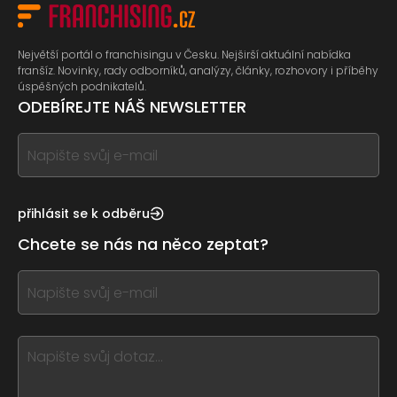
Největší portál o franchisingu v Česku. Nejširší aktuální nabídka
franšíz. Novinky, rady odborníků, analýzy, články, rozhovory i příběhy
úspěšných podnikatelů.
ODEBÍREJTE NÁŠ NEWSLETTER
If
you
see
this,
přihlásit se k odběru
leave
Chcete se nás na něco zeptat?
this
form
If
field
you
blank
see
this,
leave
this