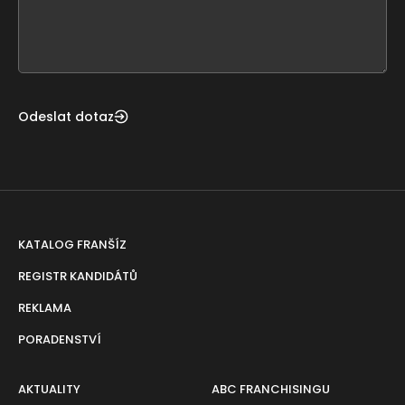
form
field
blank
Odeslat dotaz
KATALOG FRANŠÍZ
REGISTR KANDIDÁTŮ
REKLAMA
PORADENSTVÍ
AKTUALITY
ABC FRANCHISINGU