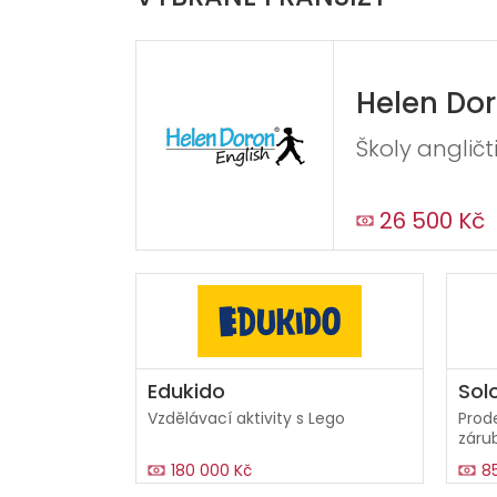
Helen Dor
Školy angličt
26 500 Kč
Edukido
Sol
Vzdělávací aktivity s Lego
Prode
záru
180 000 Kč
8