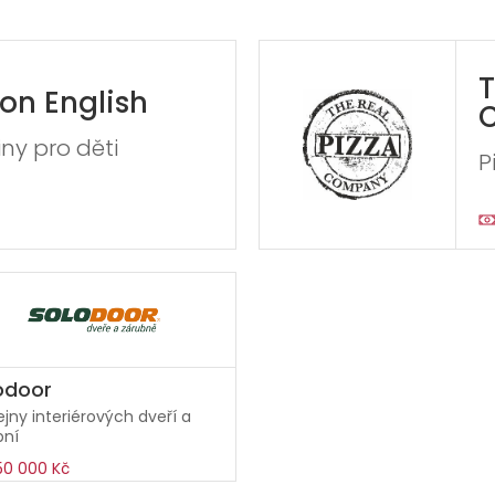
T
on English
iny pro děti
P
odoor
jny interiérových dveří a
bní
50 000 Kč