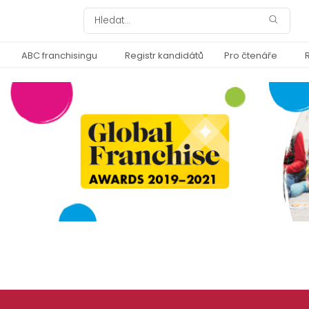
ABC franchisingu
Registr kandidátů
Pro čtenáře