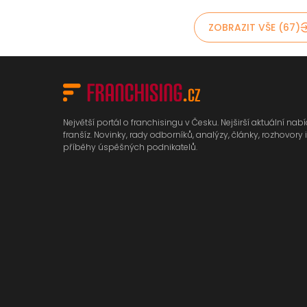
ZOBRAZIT VŠE (67)
Největší portál o franchisingu v Česku. Nejširší aktuální nab
franšíz. Novinky, rady odborníků, analýzy, články, rozhovory i
příběhy úspěšných podnikatelů.