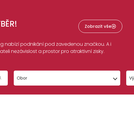
BĚR!
Zobrazit vše
ing nabízí podnikání pod zavedenou značkou. A i
eli nezávislost a prostor pro atraktivní zisky.
Obor
Vý