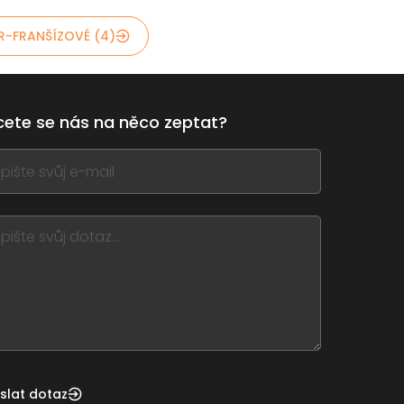
R-FRANŠÍZOVÉ (4)
ete se nás na něco zeptat?
,
ve
m
d
nk
slat dotaz