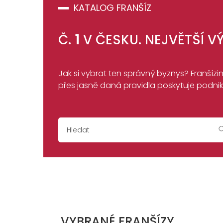
KATALOG FRANŠÍZ
Č.
1
V ČESKU. NEJVĚTŠÍ VÝ
Jak si vybrat ten správný byznys? Franšíz
přes jasně daná pravidla poskytuje podnikat
VYBRANÉ FRANŠÍZY