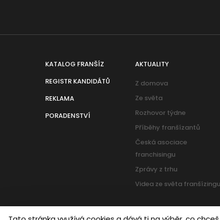
KATALOG FRANŠÍZ
AKTUALITY
REGISTR KANDIDÁTŮ
Z domova
Ze světa
REKLAMA
Rozhovor týdne
PORADENSTVÍ
Příběhy franšízantů
Česká asociace
franchisingu
Zprávy z trhu
Videa ze světa franšízing
Tato stránka využívá cookies a dává ti na výběr, co chceš
Cookies
|
Zásady ochrany osobních údajů