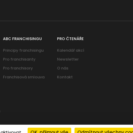
ABC FRANCHISINGU
PRO ČTENÁŘE
Principy franchisingu
Kalendář akcí
Pro franchisanty
Newsletter
Pro franchisory
O nás
Franchisová smlouva
Kontakt
u
OK, přijmout vše
Odmítnout všechny coo
 aktivovat
© 2026 PROFIT 