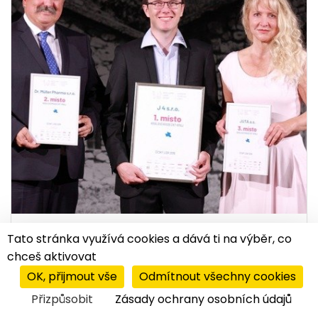
Tato stránka využívá cookies a dává ti na výběr, co
zprávy z trhu
|
04.09.2020
chceš aktivovat
Vítěze Ocenění Českých lídrů poznáme v
listopadu
OK, přijmout vše
Odmítnout všechny cookies
Přizpůsobit
Zásady ochrany osobních údajů
Projekt Ocenění Českých Lídrů vstoupil do
svého 4. ročníku. Vyzdvihne velké české firmy,