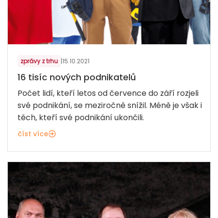
zprávy z trhu
|
15.10.2021
16 tisíc nových podnikatelů
Počet lidí, kteří letos od července do září rozjeli
své podnikání, se meziročně snížil. Méně je však i
těch, kteří své podnikání ukončili.
číst více