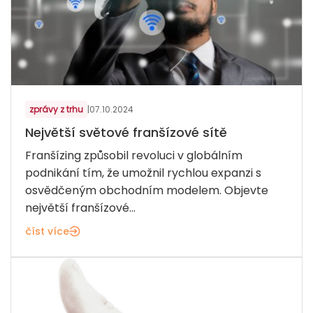
zprávy z trhu
|
07.10.2024
Největší světové franšízové ​​sítě
Franšízing způsobil revoluci v globálním
podnikání tím, že umožnil rychlou expanzi s
osvědčeným obchodním modelem. Objevte
největší franšízové...
číst více