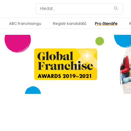
ABC franchisingu
Registr kandidátů
Pro čtenáře