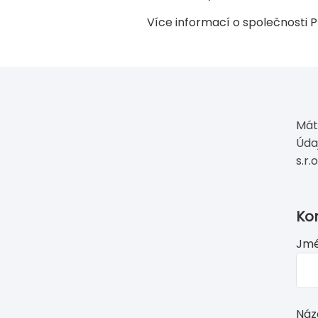
Více informací o společnosti
Mát
Úda
s.r.o
If
Ko
you
Jmé
see
this,
lea
this
Náz