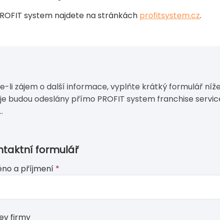
 PROFIT system najdete na stránkách
profitsystem.cz
.
e-li zájem o další informace, vyplňte krátký formulář níže
je budou odeslány přímo PROFIT system franchise servic
..
ntaktní formulář
no a příjmení
*
ve
ev firmy