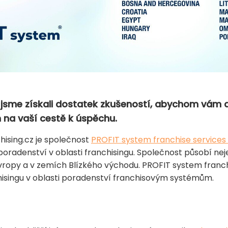
u jsme získali dostatek zkušeností, abychom vám 
 na vaší cestě k úspěchu.
ising.cz je společnost
PROFIT system franchise services s
 poradenství v oblasti franchisingu. Společnost působí nej
vropy a v zemích Blízkého východu. PROFIT system franchi
isingu v oblasti poradenství franchisovým systémům.