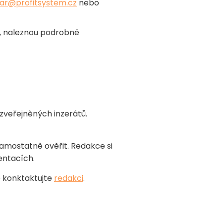
ar@profitsystem.cz
nebo
z, naleznou podrobné
zveřejněných inzerátů.
samostatně ověřit. Redakce si
entacích.
e konktaktujte
redakci
.