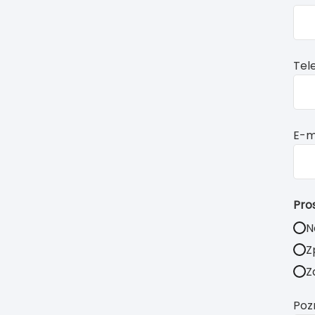
for
fiel
bla
Tel
E-m
Pro
N
Z
Z
Poz