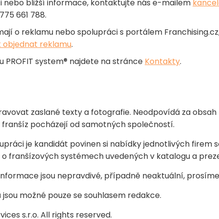
i nebo bližší informace, kontaktujte nás e-mailem
kancel
 775 661 788.
ímají o reklamu nebo spolupráci s portálem Franchising.c
 objednat reklamu
.
nu PROFIT system
®
najdete na stránce
Kontakty
.
ravovat zaslané texty a fotografie. Neodpovídá za obsah 
franšíz pocházejí od samotných společností.
práci je kandidát povinen si nabídky jednotlivých firem 
ů o franšízových systémech uvedených v katalogu a prez
é informace jsou nepravdivé, případně neaktuální, prosím
lů jsou možné pouze se souhlasem redakce.
ces s.r.o. All rights reserved.