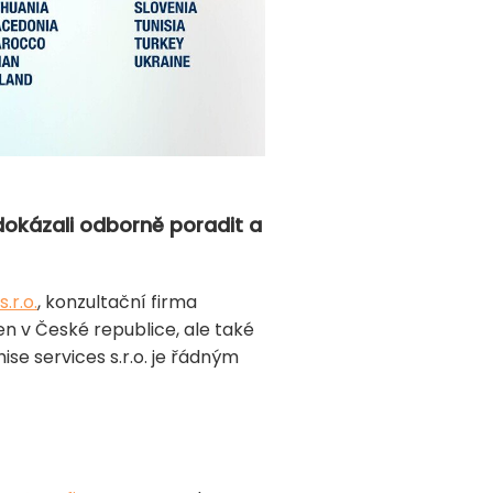
dokázali odborně poradit a
.r.o.
, konzultační firma
en v České republice, ale také
se services s.r.o. je řádným