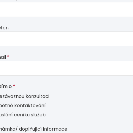
m
d
nk
efon
ail
*
sím o
*
ezávaznou konzultaci
pětné kontaktování
aslání ceníku služeb
námka/ doplňující informace