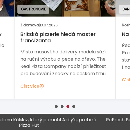
GASTRONOMIE
BAN
Z domova
|
13.07.2026
Rozh
y
Britská pizzerie hledá master-
Na 
franšízanta
io
Řed
Místo masového delivery modelu sází
Pre
na ruční výrobu a pece na dřevo. The
sta
Real Pizza Company nabízí příležitost
fina
pro budování značky na českém trhu.
Čís
Číst více
nu Kč
Muž, který pomohl Arby’s, přebírá
ReFresh Bistro
Pizza Hut