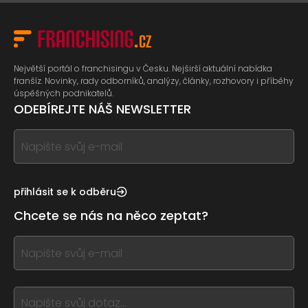
Největší portál o franchisingu v Česku. Nejširší aktuální nabídka
franšíz. Novinky, rady odborníků, analýzy, články, rozhovory i příběhy
úspěšných podnikatelů.
ODEBÍREJTE NÁŠ NEWSLETTER
If
you
see
this,
přihlásit se k odběru
leave
Chcete se nás na něco zeptat?
this
form
If
field
you
blank
see
this,