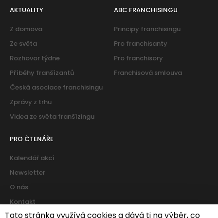
AKTUALITY
ABC FRANCHISINGU
Z domova
Principy franchisingu
Ze světa
Pro franchisanty
Rozhovor týdne
Pro franchisory
Příběhy franšízantů
Franchisová smlouva
Česká asociace franchisingu
Zprávy z trhu
Videa ze světa franšízingu
PRO ČTENÁŘE
Kalendář akcí
Newsletter
O nás
Kontakt
Tato stránka využívá cookies a dává ti na výběr, co