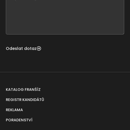
leave
this
form
field
blank
Odeslat dotaz
KATALOG FRANŠÍZ
REGISTR KANDIDÁTŮ
REKLAMA
PORADENSTVÍ