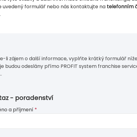
že uvedený formulář nebo nás kontaktujte na
telefonním č
.
e-li zájem o další informace, vyplňte krátký formulář níže
je budou odeslány přímo PROFIT system franchise servic
..
taz - poradenství
no a příjmení
*
ve