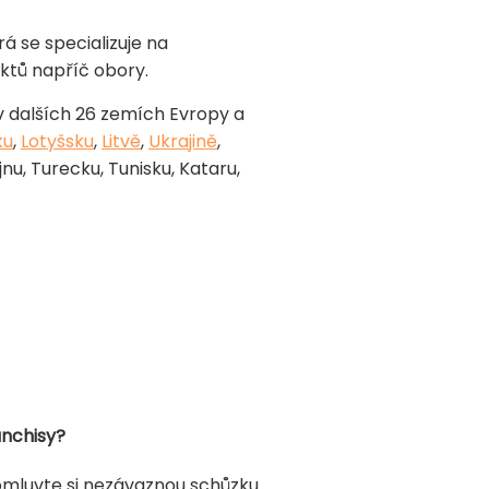
á se specializuje na
ktů napříč obory.
v dalších 26 zemích Evropy a
ku
,
Lotyšsku
,
Litvě
,
Ukrajině
,
nu, Turecku, Tunisku, Kataru,
anchisy?
domluvte si nezávaznou schůzku