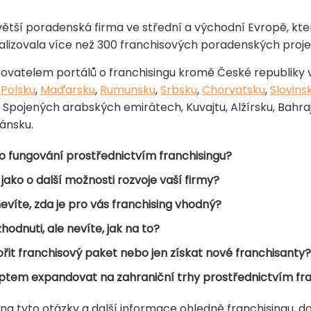
větší poradenská firma ve střední a východní Evropě, kter
ealizovala více než 300 franchisových poradenských proje
ovatelem portálů o franchisingu kromě České republiky 
,
Polsku
,
Maďarsku
,
Rumunsku
,
Srbsku
,
Chorvatsku
,
Slovins
, Spojených arabských emirátech, Kuvajtu, Alžírsku, Bahraj
ánsku.
o fungování prostřednictvím franchisingu?
 jako o další možnosti rozvoje vaší firmy?
 nevíte, zda je pro vás franchising vhodný?
zhodnuti, ale nevíte, jak na to?
ořit franchisový paket nebo jen získat nové franchisanty?
ptem expandovat na zahraniční trhy prostřednictvím fr
na tyto otázky a další informace ohledně franchisingu, 