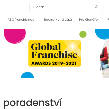
ABC franchisingu
Registr kandidátů
Pro čtenáře
 poradenství