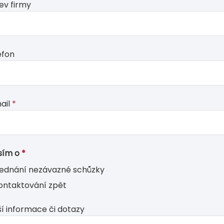
ev firmy
m
d
nk
efon
ail
*
sím o
*
jednání nezávazné schůzky
ontaktování zpět
ší informace či dotazy