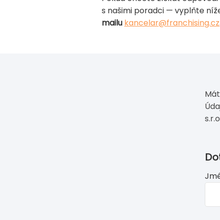
s našimi poradci — vyplňte ní
mailu
kancelar@franchising.cz
Mát
Úda
s.r.o
If
Do
you
Jmé
see
this,
lea
this