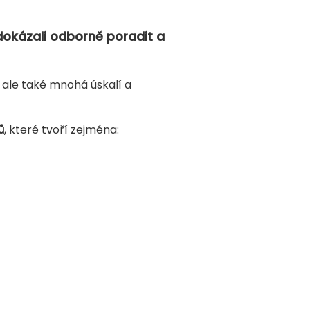
dokázali odborně poradit a
 ale také mnohá úskalí a
ů
, které tvoří zejména: