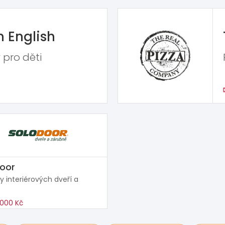
n English
 pro děti
oor
y interiérových dveří a
000 Kč