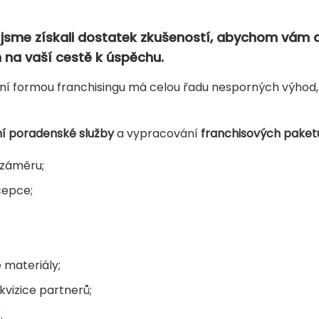
u jsme získali dostatek zkušeností, abychom vám 
 na vaší cestě k úspěchu.
ní formou franchisingu má celou řadu nesporných výhod,
í poradenské služby
a vypracování
franchisových paket
 záměru;
cepce;
 materiály;
vizice partnerů;
.