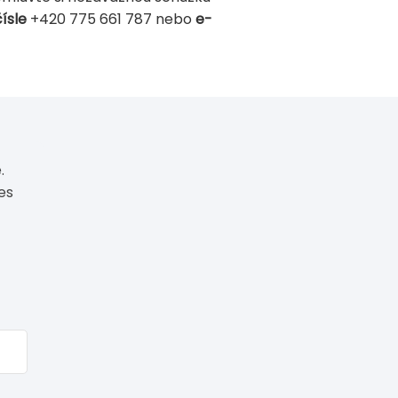
ísle
+420 775 661 787 nebo
e-
.
es