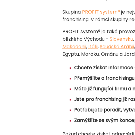
Skupina
PROFIT system
®
je nej
franchising. V rámci skupiny r
PROFIT system
®
je také provoz
blízkého Východu -
Slovensku
Makedonii
,
Itálii
,
Saudské Arábii
Egyptu, Maroku, Ománu a Jord
Chcete získat informace 
Přemýšlíte o franchisingu
Máte již fungující firmu a
Jste pro franchising již ro
Potřebujete poradit, vytv
Zamýšlíte se svým konce
Pokud chcete získat odpovědi 