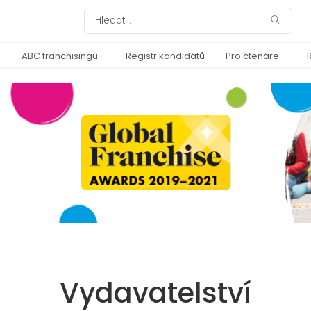
ABC franchisingu
Registr kandidátů
Pro čtenáře
Vydavatelství