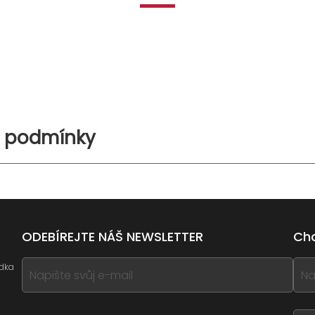
í podmínky
ODEBÍREJTE NÁŠ NEWSLETTER
Chc
If
If
ídka
you
you
see
see