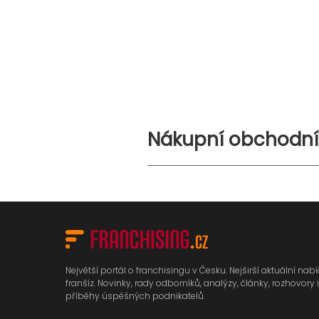
Nákupní obchodn
Největší portál o franchisingu v Česku. Nejširší aktuální nab
franšíz. Novinky, rady odborníků, analýzy, články, rozhovory i
příběhy úspěšných podnikatelů.