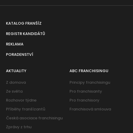
KATALOG FRANŠÍZ
REGISTR KANDIDÁTŮ
REKLAMA
PORADENSTVÍ
AKTUALITY
ABC FRANCHISINGU
Z domova
Principy franchisingu
Ze světa
Pro franchisanty
Rozhovor týdne
Pro franchisory
Příběhy franšízantů
Franchisová smlouva
Česká asociace franchisingu
Zprávy z trhu