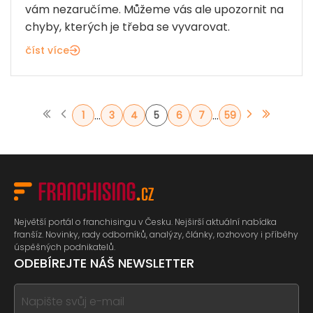
vám nezaručíme. Můžeme vás ale upozornit na
chyby, kterých je třeba se vyvarovat.
číst více
...
...
1
3
4
5
6
7
59
Největší portál o franchisingu v Česku. Nejširší aktuální nabídka
franšíz. Novinky, rady odborníků, analýzy, články, rozhovory i příběhy
úspěšných podnikatelů.
ODEBÍREJTE NÁŠ NEWSLETTER
If
you