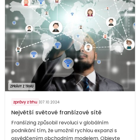
ZPRÁVY Z TRHU
zprávy z trhu
|
07.10.2024
Největší světové franšízové ​​sítě
Franšízing způsobil revoluci v globálním
podnikání tím, že umožnil rychlou expanzi s
osvědčeným obchodním modelem. Objevte