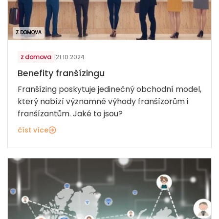
Z DOMOVA
z domova
|
21.10.2024
Benefity franšízingu
Franšízing poskytuje jedinečný obchodní model,
který nabízí významné výhody franšízorům i
franšízantům. Jaké to jsou?
číst více