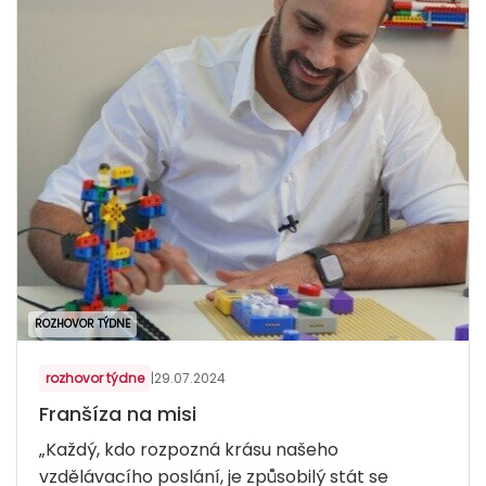
ROZHOVOR TÝDNE
rozhovor týdne
|
29.07.2024
Franšíza na misi
„Každý, kdo rozpozná krásu našeho
vzdělávacího poslání, je způsobilý stát se