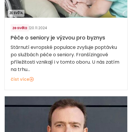
ZE SVĚTA
ze světa
|
20.11.2024
Péče o seniory je výzvou pro byznys
Stárnutí evropské populace zvyšuje poptávku
po službách péče o seniory. Franšízingové
příležitosti vznikají i v tomto oboru. U nás zatím
na trhu...
číst více