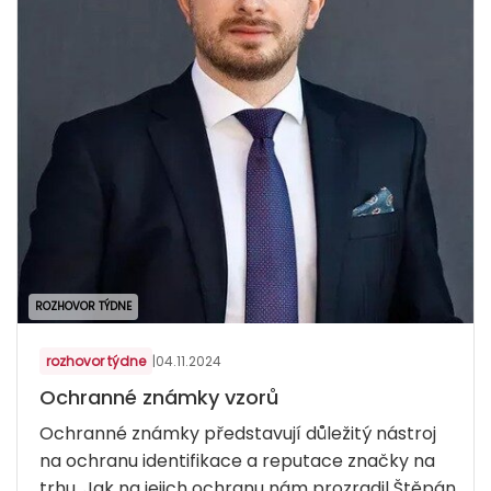
ROZHOVOR TÝDNE
rozhovor týdne
|
04.11.2024
Ochranné známky vzorů
Ochranné známky představují důležitý nástroj
na ochranu identifikace a reputace značky na
trhu. Jak na jejich ochranu nám prozradil Štěpán