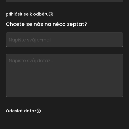
see
this,
přihlásit se k odběru
leave
Chcete se nás na něco zeptat?
this
form
If
field
you
blank
see
this,
leave
this
form
field
blank
Odeslat dotaz