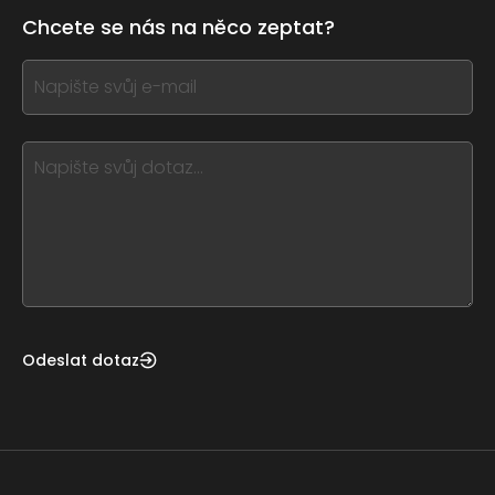
leave
Chcete se nás na něco zeptat?
this
form
If
field
you
blank
see
this,
leave
this
form
field
blank
Odeslat dotaz