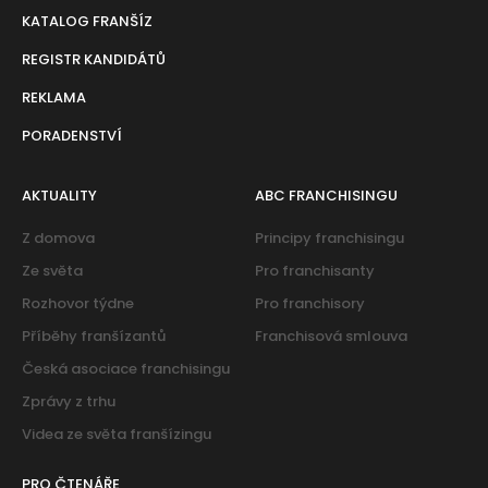
KATALOG FRANŠÍZ
REGISTR KANDIDÁTŮ
REKLAMA
PORADENSTVÍ
AKTUALITY
ABC FRANCHISINGU
Z domova
Principy franchisingu
Ze světa
Pro franchisanty
Rozhovor týdne
Pro franchisory
Příběhy franšízantů
Franchisová smlouva
Česká asociace franchisingu
Zprávy z trhu
Videa ze světa franšízingu
PRO ČTENÁŘE