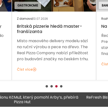
GASTRONOMIE
BAN
Z domova
|
13.07.2026
Rozh
y
Britská pizzerie hledá master-
Na 
franšízanta
io
Řed
Místo masového delivery modelu sází
Pre
na ruční výrobu a pece na dřevo. The
sta
Real Pizza Company nabízí příležitost
fina
pro budování značky na českém trhu.
Čís
Číst více
č
Muž, který pomohl Arby’s, přebírá
ReFresh Bistro za 
Pizza Hut