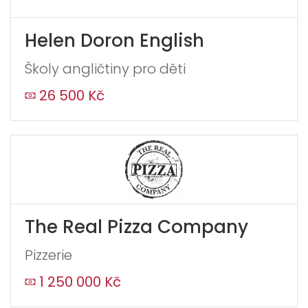
this,
leave
Helen Doron English
this
form
Školy angličtiny pro děti
field
blank
26 500 Kč
The Real Pizza Company
Pizzerie
1 250 000 Kč
Odeslat