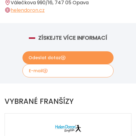
Válečkova 990/16, 747 05 Opava
helendoron.cz
ZÍSKEJTE VÍCE INFORMACÍ
Odeslat dotaz
E-mail
Máte-li zájem o další informace, vyplňte krátký
formulář níže. Údaje budou odeslány přímo Helen
VYBRANÉ FRANŠÍZY
Doron English.
If
you
see