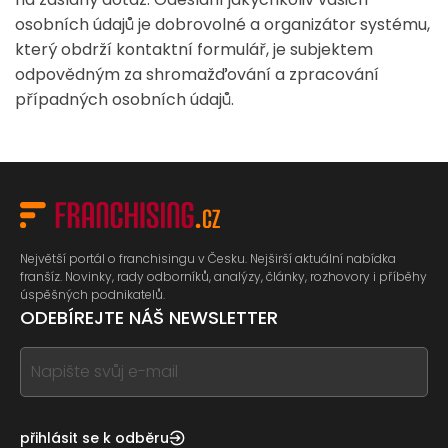
osobních údajů je dobrovolné a organizátor systému,
který obdrží kontaktní formulář, je subjektem
odpovědným za shromažďování a zpracování
případných osobních údajů.
Největší portál o franchisingu v Česku. Nejširší aktuální nabídka
franšíz. Novinky, rady odborníků, analýzy, články, rozhovory i příběhy
úspěšných podnikatelů.
ODEBÍREJTE NÁŠ NEWSLETTER
If
you
see
this,
přihlásit se k odběru