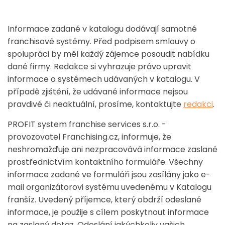
Informace zadané v katalogu dodávají samotné
franchisové systémy. Před podpisem smlouvy o
spolupráci by měl každý zájemce posoudit nabídku
dané firmy. Redakce si vyhrazuje právo upravit
informace o systémech udávaných v katalogu. V
případě zjištění, že udávané informace nejsou
pravdivé či neaktuální, prosíme, kontaktujte
redakci
.
PROFIT system franchise services s.r.o. -
provozovatel Franchising.cz, informuje, že
neshromažďuje ani nezpracovává informace zaslané
prostřednictvím kontaktního formuláře. Všechny
informace zadané ve formuláři jsou zasílány jako e-
mail organizátorovi systému uvedenému v Katalogu
franšíz. Uvedený příjemce, který obdrží odeslané
informace, je použije s cílem poskytnout informace
na zaslaný dotaz. Odeslání jakýchkoliv vašich