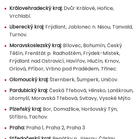
Královehradecký kraj:
Dvůr Králové, Hořice,
Vrchlabí.
Liberecký kraj:
Frýdlant, Jablonec n. Nisou, Tanvald,
Turnov.
Moravskoslezský kraj:
Bílovec, Bohumín, Český
Těšín, Frenštát p. Radhoštěm, Frýdek-Místek,
Frýdlant nad Ostravicí, Havířov, Hlučín, Krnov,
Orlová, Příbor, Vrbno pod Pradědem, Třinec.
Olomoucký kraj:
Šternberk, Šumperk, Uničov.
Pardubický kraj:
Česká Třebová, Hlinsko, Lanškroun,
Litomyšl, Moravská Třebová, Svitavy, Vysoké Mýto.
Plzeňský kraj:
Bor, Domažlice, Horšovský Týn,
Stříbro, Tachov.
Praha:
Praha 1, Praha 2, Praha 3
Středočeský kraj:
Benátky n. Jizerou, Čáslav,