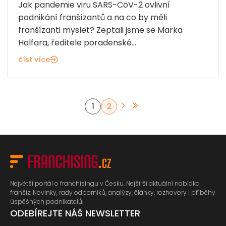
Jak pandemie viru SARS-CoV-2 ovlivní
podnikání franšízantů a na co by měli
franšízanti myslet? Zeptali jsme se Marka
Halfara, ředitele poradenské...
číst více
1
2
Největší portál o franchisingu v Česku. Nejširší aktuální nabídka
franšíz. Novinky, rady odborníků, analýzy, články, rozhovory i příběhy
úspěšných podnikatelů.
ODEBÍREJTE NÁŠ NEWSLETTER