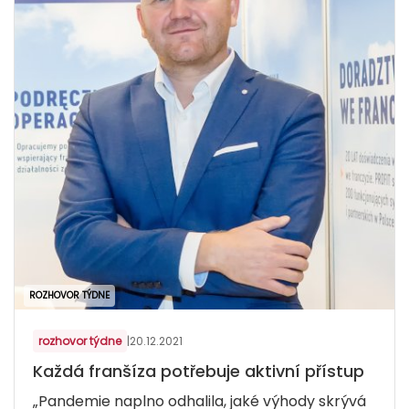
ROZHOVOR TÝDNE
rozhovor týdne
|
20.12.2021
Každá franšíza potřebuje aktivní přístup
„Pandemie naplno odhalila, jaké výhody skrývá