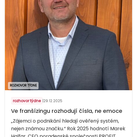
ROZHOVOR TÝDNE
rozhovor týdne
|
29.12.2025
Ve franšízingu rozhodují čísla, ne emoce
„Zájemci o podnikání hledají ověřený systém,
nejen známou značku.“ Rok 2025 hodnotí Marek
Halfar, CEO poradenské společnosti PROFIT