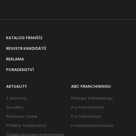
KATALOG FRANŠÍZ
REGISTR KANDIDÁTŮ
REKLAMA
PORADENSTVÍ
AKTUALITY
ABC FRANCHISINGU
Z domova
Principy franchisingu
Ze světa
Pro franchisanty
Rozhovor týdne
Pro franchisory
Příběhy franšízantů
Franchisová smlouva
Česká asociace franchisingu