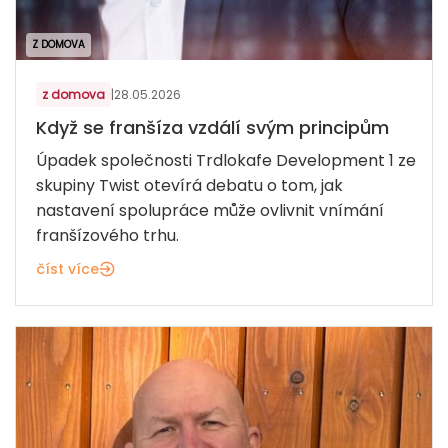
Z DOMOVA
z domova
|
28.05.2026
Když se franšíza vzdálí svým principům
Úpadek společnosti Trdlokafe Development 1 ze
skupiny Twist otevírá debatu o tom, jak
nastavení spolupráce může ovlivnit vnímání
franšízového trhu.
číst více