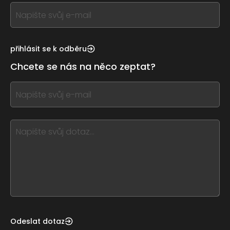
If
you
see
this,
přihlásit se k odběru
leave
Chcete se nás na něco zeptat?
this
form
If
field
you
blank
see
this,
leave
this
form
field
blank
Odeslat dotaz