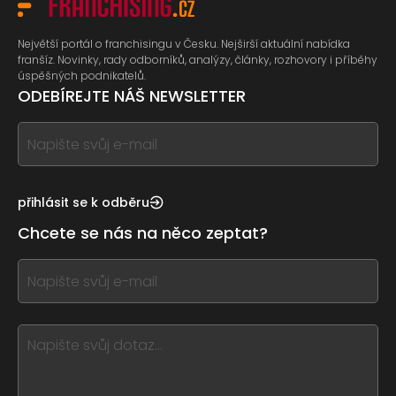
Největší portál o franchisingu v Česku. Nejširší aktuální nabídka
franšíz. Novinky, rady odborníků, analýzy, články, rozhovory i příběhy
úspěšných podnikatelů.
ODEBÍREJTE NÁŠ NEWSLETTER
If
you
see
this,
přihlásit se k odběru
leave
Chcete se nás na něco zeptat?
this
form
If
field
you
blank
see
this,
leave
this