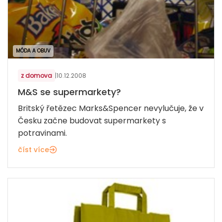
MÓDA A OBUV
z domova
|
10.12.2008
M&S se supermarkety?
Britský řetězec Marks&Spencer nevylučuje, že v
Česku začne budovat supermarkety s
potravinami.
číst více