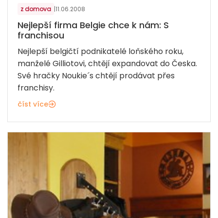
z domova
|
11.06.2008
Nejlepší firma Belgie chce k nám: S
franchisou
Nejlepší belgičtí podnikatelé loňského roku,
manželé Gilliotovi, chtějí expandovat do Česka.
Své hračky Noukie´s chtějí prodávat přes
franchisy.
číst více