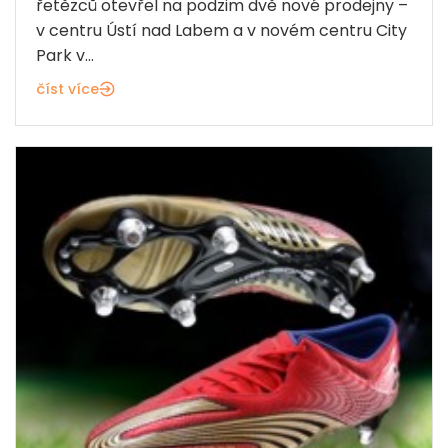
řetězců otevřel na podzim dvě nové prodejny –
v centru Ústí nad Labem a v novém centru City
Park v...
číst více