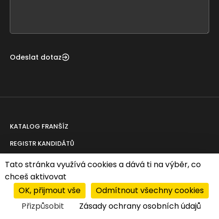
form
field
blank
Odeslat dotaz
KATALOG FRANŠÍZ
REGISTR KANDIDÁTŮ
REKLAMA
Tato stránka využívá cookies a dává ti na výběr, co
chceš aktivovat
PORADENSTVÍ
OK, přijmout vše
Odmítnout všechny cookies
AKTUALITY
ABC FRANCHISINGU
Přizpůsobit
Zásady ochrany osobních údajů