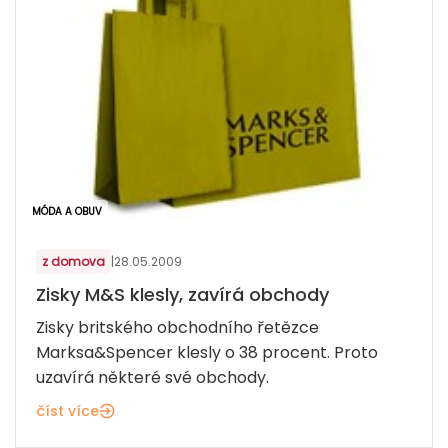
MÓDA A OBUV
z domova
|
28.05.2009
Zisky M&S klesly, zavírá obchody
Zisky britského obchodního řetězce
Marksa&Spencer klesly o 38 procent. Proto
uzavírá některé své obchody.
číst více