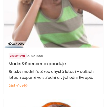
MÓDA A OBUV
z domova
|
23.02.2009
Marks&Spencer expanduje
Britský módní řetězec chystá letos i v dalších
letech expanzi ve střední a východní Evropě.
číst více