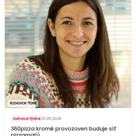
ROZHOVOR TÝDNE
rozhovor týdne
|
11.05.2026
360pizza kromě provozoven buduje síť
pizzamatů