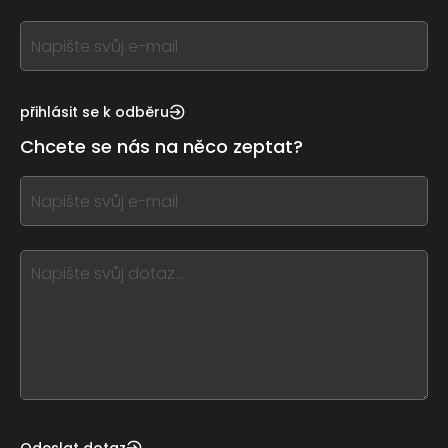
If
you
see
this,
přihlásit se k odběru
leave
Chcete se nás na něco zeptat?
this
form
If
field
you
blank
see
this,
leave
this
form
field
blank