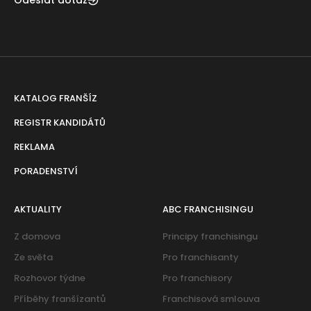
Odeslat dotaz
KATALOG FRANŠÍZ
REGISTR KANDIDÁTŮ
REKLAMA
PORADENSTVÍ
AKTUALITY
ABC FRANCHISINGU
Z domova
Principy franchisingu
Ze světa
Pro franchisanty
Rozhovor týdne
Pro franchisory
Příběhy franšízantů
Franchisová smlouva