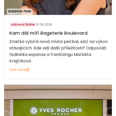
ROZHOVOR TÝDNE
rozhovor týdne
|
11.06.2026
Kam dál míří Bageterie Boulevard
Značka vybírá nová místa pečlivě, sází na výkon
stávajících. Kde vidí další příležitosti? Odpovídá
ředitelka expanze a franšízingu Markéta
Krejčíková.
číst více