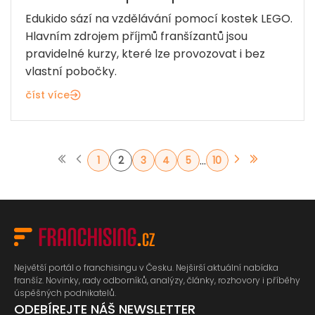
Edukido sází na vzdělávání pomocí kostek LEGO.
Hlavním zdrojem příjmů franšízantů jsou
pravidelné kurzy, které lze provozovat i bez
vlastní pobočky.
číst více
...
1
2
3
4
5
10
Největší portál o franchisingu v Česku. Nejširší aktuální nabídka
franšíz. Novinky, rady odborníků, analýzy, články, rozhovory i příběhy
úspěšných podnikatelů.
ODEBÍREJTE NÁŠ NEWSLETTER