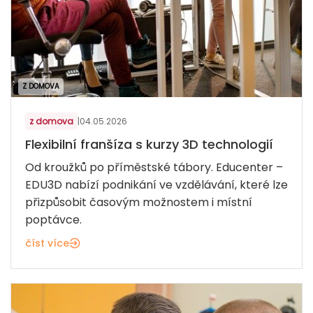
Z DOMOVA
z domova
|
04.05.2026
Flexibilní franšíza s kurzy 3D technologií
Od kroužků po příměstské tábory. Educenter –
EDU3D nabízí podnikání ve vzdělávání, které lze
přizpůsobit časovým možnostem i místní
poptávce.
číst více