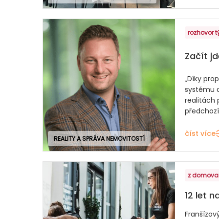
rozhovor 
Začít jd
„Díky pr
systému 
realitách 
předchozíc
číst více
REALITY A SPRÁVA NEMOVITOSTÍ
z domova
12 let n
Franšízov