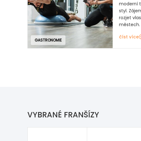
moderní t
styl. Záj
rozjet vla
městech.
číst více
GASTRONOMIE
VYBRANÉ FRANŠÍZY