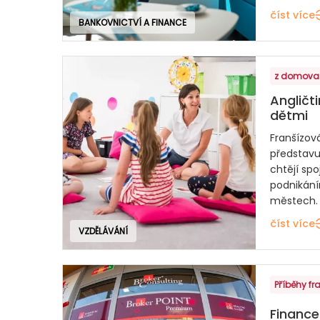
číst více
BANKOVNICTVÍ A FINANCE
z domova
Angličti
dětmi
Franšízová
představuj
chtějí spo
podnikání
městech.
číst více
VZDĚLÁVÁNÍ
Příběhy fr
Finance