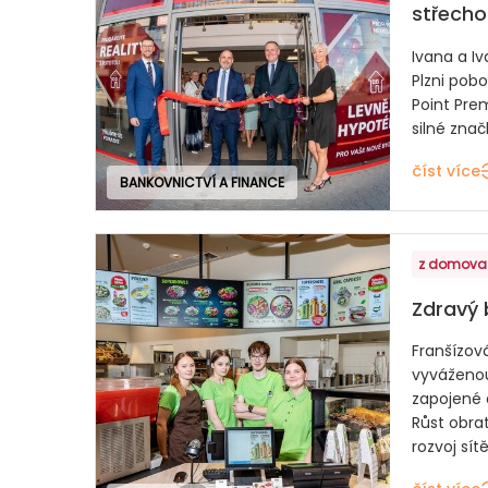
střecho
Ivana a Iv
Plzni pobo
Point Prem
silné značk
číst více
BANKOVNICTVÍ A FINANCE
z domova
Zdravý 
Franšízov
vyváženou
zapojené 
Růst obrat
rozvoj sítě