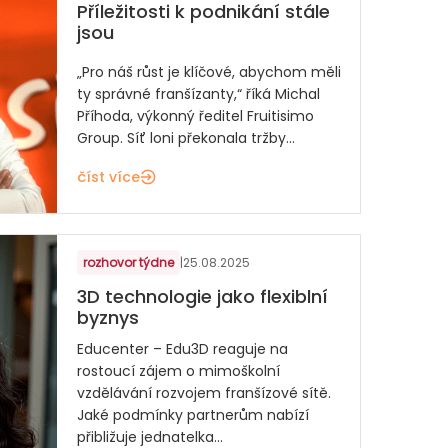
Příležitosti k podnikání stále
jsou
„Pro náš růst je klíčové, abychom měli
ty správné franšízanty,“ říká Michal
Příhoda, výkonný ředitel Fruitisimo
Group. Síť loni překonala tržby...
číst více
rozhovor týdne
|
25.08.2025
3D technologie jako flexiblní
byznys
Educenter – Edu3D reaguje na
rostoucí zájem o mimoškolní
vzdělávání rozvojem franšízové sítě.
Jaké podmínky partnerům nabízí
přibližuje jednatelka...