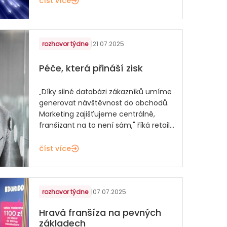
číst více
rozhovor týdne
|
21.07.2025
Péče, která přináší zisk
„Díky silné databázi zákazníků umíme
generovat návštěvnost do obchodů.
Marketing zajišťujeme centrálně,
franšízant na to není sám," říká retail...
číst více
rozhovor týdne
|
07.07.2025
Hravá franšíza na pevných
základech