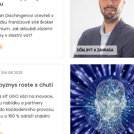
u
an Dischingerovi otevřeli v
čku franšízové sítě Broker
ium. Jak skloubili zázemí
y s vlastní vizí?
DŮM, BYT A ZAHRADA
|
04.08.2025
byznys roste s chutí
á síť UGO sází na inovace,
 nabídku a partnery
do každodenního provozu.
u o 160 % odráží stabilní
.