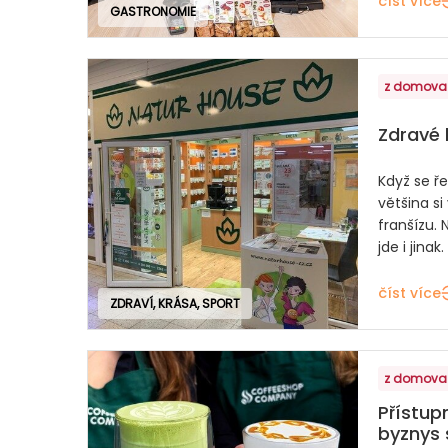
číst více
GASTRONOMIE
z domova
Zdravé 
Když se ř
většina si
franšízu. 
jde i jinak
číst více
ZDRAVÍ, KRÁSA, SPORT
z domova
Přístup
byznys 