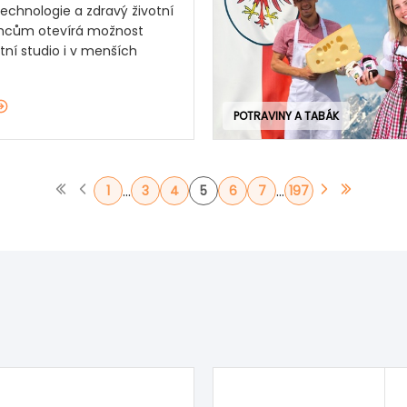
echnologie a zdravý životní
emcům otevírá možnost
stní studio i v menších
POTRAVINY A TABÁK
...
...
1
3
4
5
6
7
197