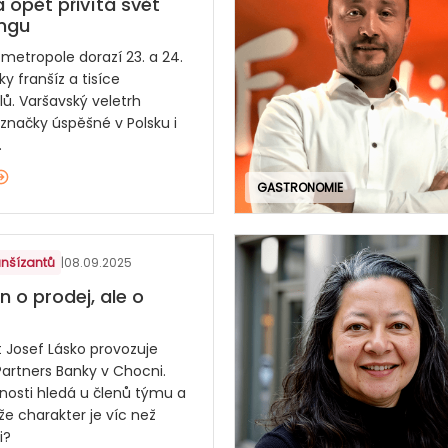
 opět přivítá svět
ingu
 metropole dorazí 23. a 24.
ky franšíz a tisíce
lů. Varšavský veletrh
 značky úspěšné v Polsku i
.
GASTRONOMIE
anšízantů
|
08.09.2025
n o prodej, ale o
t Josef Lásko provozuje
artners Banky v Chocni.
tnosti hledá u členů týmu a
 že charakter je víc než
i?