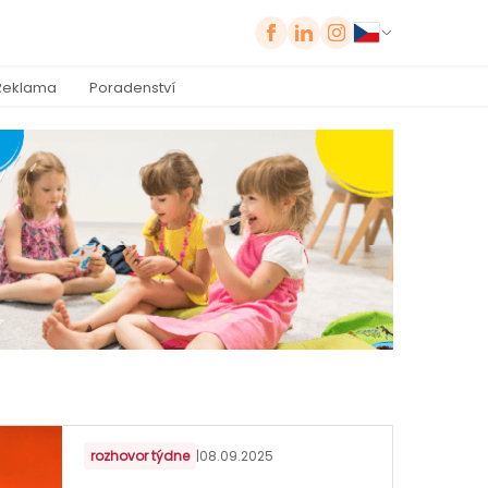
Reklama
Poradenství
rozhovor týdne
|
08.09.2025