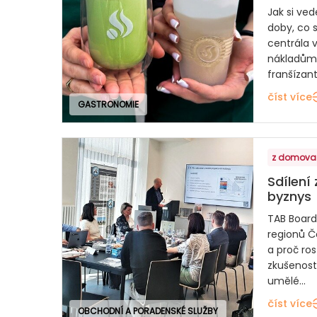
Jak si v
doby, co 
centrála v
nákladům 
franšízanty
číst více
GASTRONOMIE
z domova
Sdílení
byznys
TAB Board
regionů Č
a proč ro
zkušenost
umělé...
číst více
OBCHODNÍ A PORADENSKÉ SLUŽBY