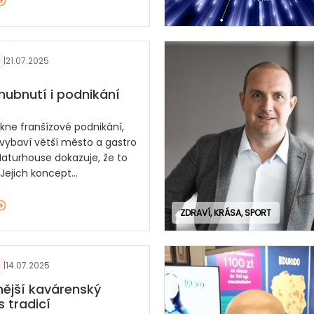
|
21.07.2025
hubnutí i podnikání
ekne franšízové podnikání,
 vybaví větší město a gastro
Naturhouse dokazuje, že to
. Jejich koncept...
ZDRAVÍ, KRÁSA, SPORT
|
14.07.2025
nější kavárenský
s tradicí