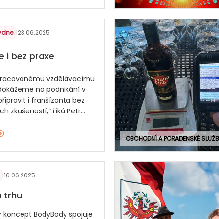
týdne
|
23.06.2025
e i bez praxe
opracovanému vzdělávacímu
dokážeme na podnikání v
připravit i franšízanta bez
h zkušeností,“ říká Petr...
OBCHODNÍ A PORADENSKÉ SLUŽB
|
16.06.2025
a trhu
ý koncept BodyBody spojuje