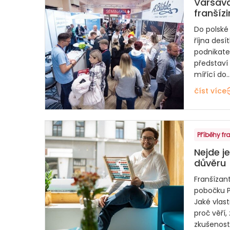
Varšava
franšíz
Do polské
října desít
podnikate
představí
mířící do..
číst více
Příběhy fr
Nejde je
důvěru
Franšízan
pobočku P
Jaké vlas
proč věří,
zkušenost