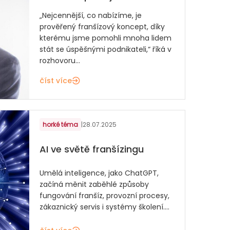
„Nejcennější, co nabízíme, je
prověřený franšízový koncept, díky
kterému jsme pomohli mnoha lidem
stát se úspěšnými podnikateli,“ říká v
rozhovoru...
číst více
horké téma
|
28.07.2025
AI ve světě franšízingu
Umělá inteligence, jako ChatGPT,
začíná měnit zaběhlé způsoby
fungování franšíz, provozní procesy,
zákaznický servis i systémy školení....