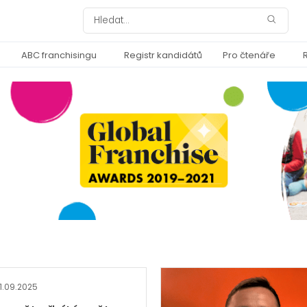
ABC franchisingu
Registr kandidátů
Pro čtenáře
11.09.2025