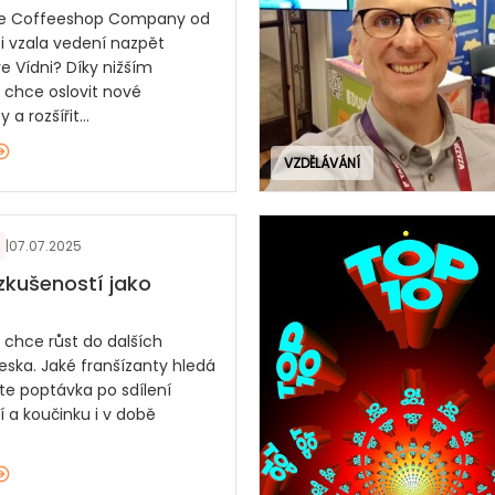
ede Coffeeshop Company od
si vzala vedení nazpět
e Vídni? Díky nižším
chce oslovit nové
 a rozšířit...
VZDĚLÁVÁNÍ
|
07.07.2025
 zkušeností jako
 chce růst do dalších
eska. Jaké franšízanty hledá
ste poptávka po sdílení
í a koučinku i v době