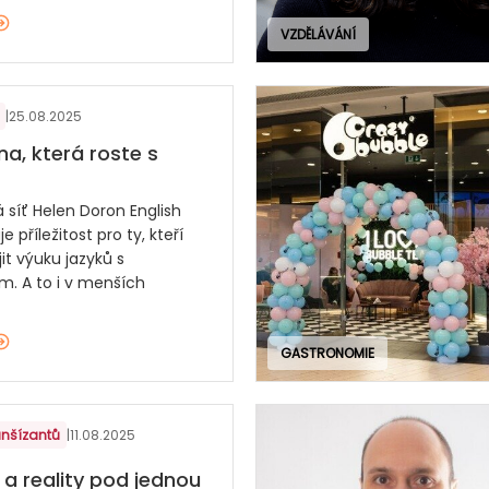
VZDĚLÁVÁNÍ
|
25.08.2025
na, která roste s
 síť Helen Doron English
e příležitost pro ty, kteří
jit výuku jazyků s
m. A to i v menších
GASTRONOMIE
anšízantů
|
11.08.2025
 a reality pod jednou