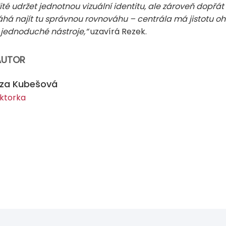
žité udržet jednotnou vizuální identitu, ale zároveň dopř
há najít tu správnou rovnováhu – centrála má jistotu o
 jednoduché nástroje,“
uzavírá Rezek.
AUTOR
eza Kubešová
ktorka