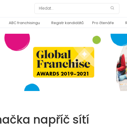
ABC franchisingu
Registr kandidátů
Pro čtenáře
ačka napříč sítí