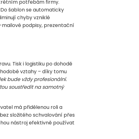
nkrétním potřebám firmy.
. Do šablon se automaticky
iminují chyby vzniklé
e-mailové podpisy, prezentační
vu. Tisk i logistiku po dohodě
ouhodobé vztahy – díky tomu
dek bude vždy profesionální.
žou soustředit na samotný
vatel má přidělenou roli a
 bez složitého schvalování přes
ohou nástroj efektivně používat