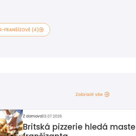
R-FRANŠÍZOVÉ (4)
Zobrazit vše
Rozhovor týdne
|
06.07.2026
Na příležitosti nestačí čekat