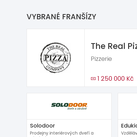
VYBRANÉ FRANŠÍZY
The Real P
Pizzerie
1 250 000 Kč
Solodoor
Eduki
Prodejny interiérových dveří a
Vzděláv