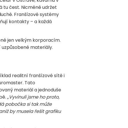
ncelář v Ostravě, kavárnu v
á tu čest. Nicméně udržet
noduché. Franšízové systémy
lňují kontakty – a každá
ené jen velkým korporacím.
ní uzpůsobené materiály.
lad realitní franšízové sítě i
Euromaster. Tato
dovaný materiál a jednoduše
obě.
„Vyvinuli jsme ho proto,
dá pobočka si tak může
aniž by musela řešit grafiku