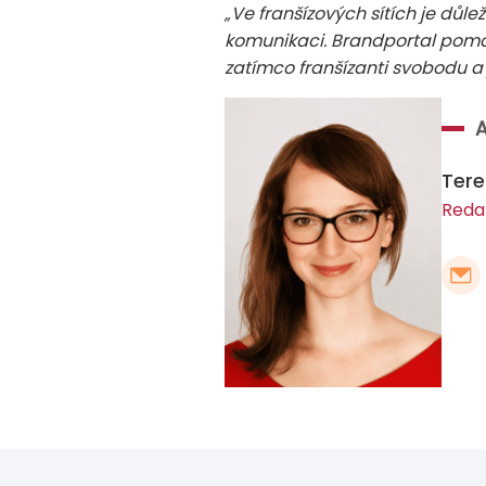
„Ve franšízových sítích je důle
komunikaci. Brandportal pomá
zatímco franšízanti svobodu a
Ter
Reda