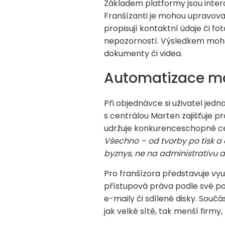
Základem platformy jsou inter
Franšízanti je mohou upravova
propisují kontaktní údaje či f
nepozorností. Výsledkem mohou 
dokumenty či videa.
Automatizace ma
Při objednávce si uživatel jed
s centrálou Marten zajišťuje 
udržuje konkurenceschopné c
Všechno – od tvorby po tisk a
byznys, ne na administrativu 
Pro franšízora představuje vyu
přístupová práva podle své poz
e-maily či sdílené disky. Souč
jak velké sítě, tak menší firmy