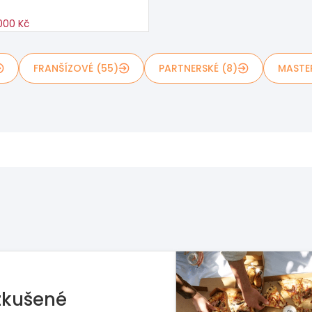
000 Kč
FRANŠÍZOVÉ (55)
PARTNERSKÉ (8)
MASTE
rie hledá master-