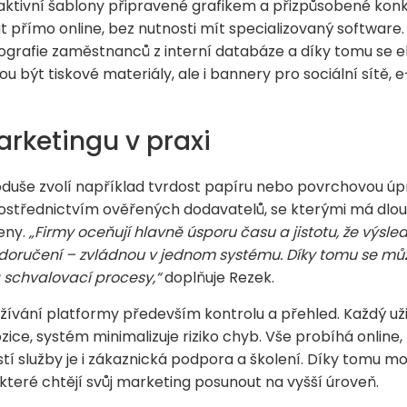
aktivní šablony připravené grafikem a přizpůsobené ko
t přímo online, bez nutnosti mít specializovaný software
otografie zaměstnanců z interní databáze a díky tomu se el
být tiskové materiály, ale i bannery pro sociální sítě, 
rketingu v praxi
noduše zvolí například tvrdost papíru nebo povrchovou úpra
prostřednictvím ověřených dodavatelů, se kterými má dl
eny.
„Firmy oceňují hlavně úsporu času a jistotu, že výsle
 doručení – zvládnou v jednom systému. Díky tomu se mů
a schvalovací procesy,“
doplňuje Rezek.
žívání platformy především kontrolu a přehled. Každý uži
ice, systém minimalizuje riziko chyb. Vše probíhá online,
ástí služby je i zákaznická podpora a školení. Díky tomu m
, které chtějí svůj marketing posunout na vyšší úroveň.