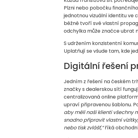
Každá franšízová síť potřebuje,
Plzni nebo pobočku finančního
jednotnou vizuální identitu ve
běžně tvoří své vlastní propag
odchylka může značce ubrat n
S udržením konzistentní komun
Uplatňují se všude tam, kde je
Digitální řešení p
Jedním z řešení na českém trhu 
značky s dealerskou sítí fungu
centralizovaná online platfor
upraví připravenou šablonu. Po
aby měli naši klienti všechny
snadno připravit vlastní vizitk
nebo tisk zvlášť,“
říká obchodn