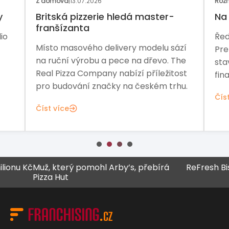
Z domova
|
13.07.2026
Rozh
y
Britská pizzerie hledá master-
Na 
franšízanta
io
Řed
Místo masového delivery modelu sází
Pre
na ruční výrobu a pece na dřevo. The
sta
Real Pizza Company nabízí příležitost
fina
pro budování značky na českém trhu.
Čís
Číst více
 Kč
Muž, který pomohl Arby’s, přebírá
ReFresh Bistro z
Pizza Hut