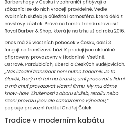
Barbershopy v Česku i v zahraničí přibývají a
zákazníci se do nich vracejí pravidelně. Vedle
kvalitních služeb je důležitá i atmosféra, která dělá z
návštěvy zážitek. Právě na tomto trendu staví i síť
Royal Barber & Shop, která je na trhu už od roku 2016.
Dnes má 25 vlastních poboček v Česku, další 3
fungují na franšízové bázi. K prodeji jsou aktuálně
připraveny provozovny v Hodoníně, Vsetíně,
Ostravě, Pardubicích, Liberci a Českých Budějovicích.
„Náš ideální franšízant není nutně kadeřník. Je to
člověk, který má tah na branku, umí pracovat s lidmi
a má chuť provozovat vlastní firmu. My mu dáme
know-how. Zkušenosti z oboru služeb, retailu nebo
řízení provozu jsou ale samozřejmě výhodou,“
popisuje provozní ředitel Ondřej Čálek.
Tradice v moderním kabátu