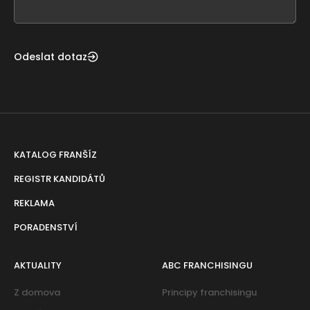
blank
Odeslat dotaz
KATALOG FRANŠÍZ
REGISTR KANDIDÁTŮ
REKLAMA
PORADENSTVÍ
AKTUALITY
ABC FRANCHISINGU
Z domova
Principy franchisingu