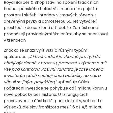
Royal Barber & Shop staví na spojení tradičních
hodnot pánského holičství s moderním pojetím
prostoru i služeb. Interiéry v tmavých tónech, s
dřevěnými prvky a atmosférou 50. let vytvářejí
prostředí, kde se klienti cítí dobře. Zaměstnanci
procházejí pravidelnými školeními, aby se orientovali
v trendech.
Značka se snaží vyjít vstříc různým typům
spolupráce.
„Aktivní vedení je vhodné pro ty, kdo
chtějí být denně v provozu, pracovat s týmem a mít
vše pod kontrolou. Pasivní varianta je zase určená
investorům, kteří nechají chod pobočky na nás a
věnují se jiným projektům,“
upřesňuje Čálek.
Počáteční investice se pohybuje od 1 milionu korun u
nové pobočky bez historie. U již fungujících
provozoven se částka liší podle lokality, velikosti a
výsledků, dle slov franšízora mezi 1,6 až 4,5 milionu