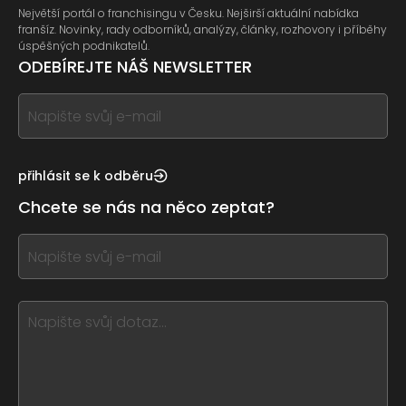
Největší portál o franchisingu v Česku. Nejširší aktuální nabídka
franšíz. Novinky, rady odborníků, analýzy, články, rozhovory i příběhy
úspěšných podnikatelů.
ODEBÍREJTE NÁŠ NEWSLETTER
If
you
see
this,
přihlásit se k odběru
leave
Chcete se nás na něco zeptat?
this
form
If
field
you
blank
see
this,
leave
this
form
field