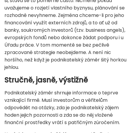
si, stává se to poměrně často. Nicméně pokud
uvažujeme o rozjetí vlastního byznysu, plánování se
rozhodně nevyhneme. Zejména chceme-li pro jeho
financování využít externích zdrojů, a to ať už od
banky, soukromých investorů (tzv. business angels),
evropských fondů nebo dokonce žádat podporu i u
Úřadu práce. V tom momentě se bez pečlivě
zpracované strategie neobejdeme. A není nic
horšího, než když je podnikatelský záměr šitý horkou
jehlou.
Stručně, jasně, výstižně
Podnikatelský záměr shrnuje informace o teprve
vznikající firmě. Musí investorům a věřitelům
odpovědět na otázky, zda je podnikatelský zájem
hoden jejich pozornosti a zda se do něj vložené
finanční prostředky vrátí s patřičným zúročením.