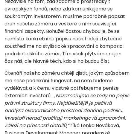
Nezávisle na tom, zda žádáme o prostředky t
evropských fondů, nebo zda komunikujeme se
soukromým investorem, musíme podrobně popsat
druh našeho záměru a veškeré s ním související
finanční aspekty. Bohužel častou chybou je, že se
namísto konkrétního popisu našich idejí zbytečně
soustředíme na stylistické zpracování a kompozici
podnikatelského záměr. Tím však plýtváme nejen
čas náš, ale hlavně těch, kdo si ho budou číst.
Čtenáři našeho záměru chtějí zjistit, jakým způsobem
má naše podnikání fungovat, na čem budeme
vydělávat a k čemu vlastně potřebujeme peníze
externích investorů.
„Nezaměřujme se tedy na popis
právní struktury firmy. Nejdůležitější je pečlivá
analýza ekonomického prostředí daného podniku.
Investoři neradi pročítají marketingová zpracování.
Záleží na přesnosti detailů,“
říká Lenka Nováková,
Business Development Manager poradenské