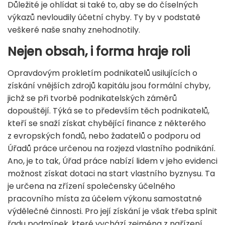
Důležité je ohlídat si také to, aby se do číselných
výkazů nevloudily účetní chyby. Ty by v podstatě
veškeré naše snahy znehodnotily.
Nejen obsah, i forma hraje roli
Opravdovým prokletím podnikatelů usilujících o
získání vnějších zdrojů kapitálu jsou formální chyby,
jichž se při tvorbě podnikatelských záměrů
dopouštějí. Týká se to především těch podnikatelů,
kteří se snaží získat chybějící finance z některého
z evropských fondů, nebo žadatelů o podporu od
Úřadů práce určenou na rozjezd vlastního podnikání.
Ano, je to tak, Úřad práce nabízí lidem v jeho evidenci
možnost získat dotaci na start vlastního byznysu. Ta
je určena na zřízení společensky účelného
pracovního místa za účelem výkonu samostatné
výdělečné činnosti. Pro její získání je však třeba splnit
řadu podmínek, které vychází zejména z nařízení