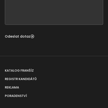
this
form
field
blank
Odeslat dotaz
KATALOG FRANŠÍZ
REGISTR KANDIDÁTŮ
REKLAMA
PORADENSTVÍ