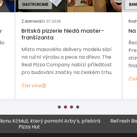
GASTRONOMIE
BAN
Z domova
|
13.07.2026
Rozh
y
Britská pizzerie hledá master-
Na 
franšízanta
io
Řed
Místo masového delivery modelu sází
Pre
na ruční výrobu a pece na dřevo. The
sta
Real Pizza Company nabízí příležitost
fina
pro budování značky na českém trhu.
Čís
Číst více
Kč
Muž, který pomohl Arby’s, přebírá
ReFresh Bistro za
Pizza Hut