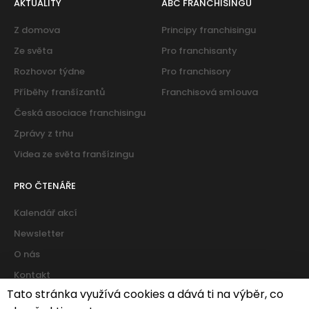
AKTUALITY
ABC FRANCHISINGU
Z domova
Principy franchisingu
Ze světa
Pro franchisanty
Rozhovor týdne
Pro franchisory
Příběhy franšízantů
Franchisová smlouva
Česká asociace franchisingu
Zprávy z trhu
Videa ze světa franšízingu
PRO ČTENÁŘE
Kalendář akcí
Newsletter
O nás
Kontakt
Tato stránka využívá cookies a dává ti na výběr, co