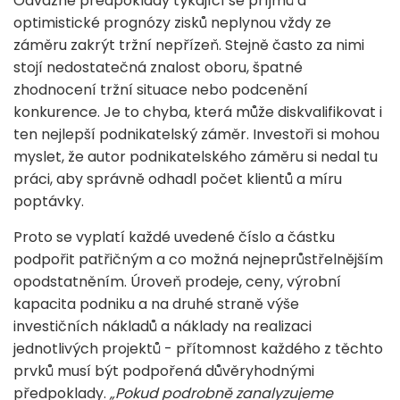
Odvážné předpoklady týkající se příjmů a
optimistické prognózy zisků neplynou vždy ze
záměru zakrýt tržní nepřízeň. Stejně často za nimi
stojí nedostatečná znalost oboru, špatné
zhodnocení tržní situace nebo podcenění
konkurence. Je to chyba, která může diskvalifikovat i
ten nejlepší podnikatelský záměr. Investoři si mohou
myslet, že autor podnikatelského záměru si nedal tu
práci, aby správně odhadl počet klientů a míru
poptávky.
Proto se vyplatí každé uvedené číslo a částku
podpořit patřičným a co možná nejneprůstřelnějším
opodstatněním. Úroveň prodeje, ceny, výrobní
kapacita podniku a na druhé straně výše
investičních nákladů a náklady na realizaci
jednotlivých projektů - přítomnost každého z těchto
prvků musí být podpořená důvěryhodnými
předpoklady.
„Pokud podrobně zanalyzujeme