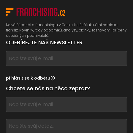
Největší portál o franchisingu v Česku. Nejširší aktuální nabídka
franšíz. Novinky, rady odborníků, analýzy, články, rozhovory i příběhy
úspěšných podnikatelů.
ODEBÍREJTE NÁŠ NEWSLETTER
If
you
see
this,
přihlásit se k odběru
leave
Chcete se nás na něco zeptat?
this
form
If
field
you
blank
see
this,
leave