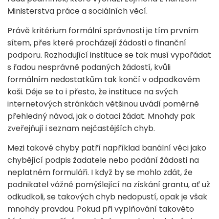
Ministerstva práce a sociálních věcí.
Právě kritérium formální správnosti je tím prvním
sítem, přes které procházejí žádosti o finanční
podporu. Rozhodující instituce se tak musí vypořádat
s řadou nesprávně podaných žádostí, kvůli
formálním nedostatkům tak končí v odpadkovém
koši. Děje se to i přesto, že instituce na svých
internetových stránkách většinou uvádí poměrně
přehledný návod, jak o dotaci žádat. Mnohdy pak
zveřejňují i seznam nejčastějších chyb.
Mezi takové chyby patří například banální věci jako
chybějící podpis žadatele nebo podání žádosti na
neplatném formuláři. I když by se mohlo zdát, že
podnikatel vážně pomýšlející na získání grantu, ať už
odkudkoli, se takových chyb nedopustí, opak je však
mnohdy pravdou. Pokud při vyplňování takovéto