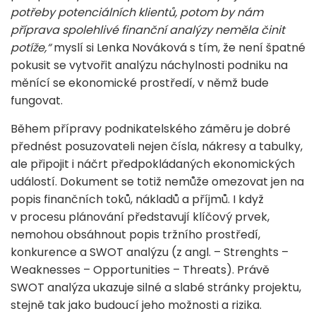
potřeby potenciálních klientů, potom by nám
příprava spolehlivé finanční analýzy neměla činit
potíže,“
myslí si Lenka Nováková s tím, že není špatné
pokusit se vytvořit analýzu náchylnosti podniku na
měnící se ekonomické prostředí, v němž bude
fungovat.
Během přípravy podnikatelského záměru je dobré
přednést posuzovateli nejen čísla, nákresy a tabulky,
ale připojit i náčrt předpokládaných ekonomických
událostí. Dokument se totiž nemůže omezovat jen na
popis finančních toků, nákladů a příjmů. I když
v procesu plánování představují klíčový prvek,
nemohou obsáhnout popis tržního prostředí,
konkurence a SWOT analýzu (z angl. – Strenghts –
Weaknesses – Opportunities – Threats). Právě
SWOT analýza ukazuje silné a slabé stránky projektu,
stejně tak jako budoucí jeho možnosti a rizika.