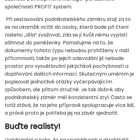
společnosti PROFIT system.
Při sestavování podnikatelského záměru stojí za to
se na okamžik vcítit do osoby, která bude při čtení
našeho „díla“ zvažovat, zda se jí kvůli němu vyplatí
sáhnout do peněženky. Pamatujme na to, že
dokumenty tohoto typu nebudou prohlíženy v naší
přítomnosti, takže po jejich odevzdání již nebude
prostor pro vysvětlování jakýchkoli pochybností a
doplňování dalších informací. Skutečným uměním je
popisovat jednotlivé otázky vyčerpávajícím
způsobem, ale přitom stručně. Je tak dobré, aby
podnikatelský záměr měl konzistentní styl. Často se
totiž stává, že na jeho přípravě spolupracuje více lidí,
a právě proto je potřeba jej na závěr sjednotit.
Buďte realisty!
Uvědomění si toho, že na spolehlivosti a atraktivitě