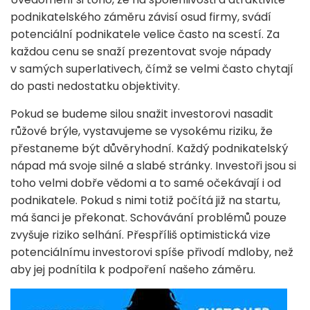
podnikatelského záměru závisí osud firmy, svádí
potenciální podnikatele velice často na scestí. Za
každou cenu se snaží prezentovat svoje nápady
v samých superlativech, čímž se velmi často chytají
do pasti nedostatku objektivity.
Pokud se budeme silou snažit investorovi nasadit
růžové brýle, vystavujeme se vysokému riziku, že
přestaneme být důvěryhodní. Každý podnikatelský
nápad má svoje silné a slabé stránky. Investoři jsou si
toho velmi dobře vědomi a to samé očekávají i od
podnikatele. Pokud s nimi totiž počítá již na startu,
má šanci je překonat. Schovávání problémů pouze
zvyšuje riziko selhání. Přespříliš optimistická vize
potenciálnímu investorovi spíše přivodí mdloby, než
aby jej podnítila k podpoření našeho záměru.