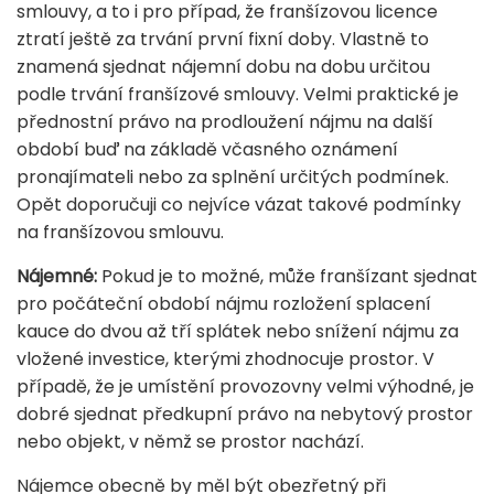
smlouvy, a to i pro případ, že franšízovou licence
ztratí ještě za trvání první fixní doby. Vlastně to
znamená sjednat nájemní dobu na dobu určitou
podle trvání franšízové smlouvy. Velmi praktické je
přednostní právo na prodloužení nájmu na další
období buď na základě včasného oznámení
pronajímateli nebo za splnění určitých podmínek.
Opět doporučuji co nejvíce vázat takové podmínky
na franšízovou smlouvu.
Nájemné:
Pokud je to možné, může franšízant sjednat
pro počáteční období nájmu rozložení splacení
kauce do dvou až tří splátek nebo snížení nájmu za
vložené investice, kterými zhodnocuje prostor. V
případě, že je umístění provozovny velmi výhodné, je
dobré sjednat předkupní právo na nebytový prostor
nebo objekt, v němž se prostor nachází.
Nájemce obecně by měl být obezřetný při