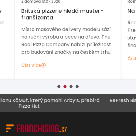
Z domova
|
13.07.2026
Rozh
y
Britská pizzerie hledá master-
Na 
franšízanta
io
Řed
Místo masového delivery modelu sází
Pre
na ruční výrobu a pece na dřevo. The
sta
Real Pizza Company nabízí příležitost
fina
pro budování značky na českém trhu.
Čís
Číst více
 Kč
Muž, který pomohl Arby’s, přebírá
ReFresh Bistro z
Pizza Hut