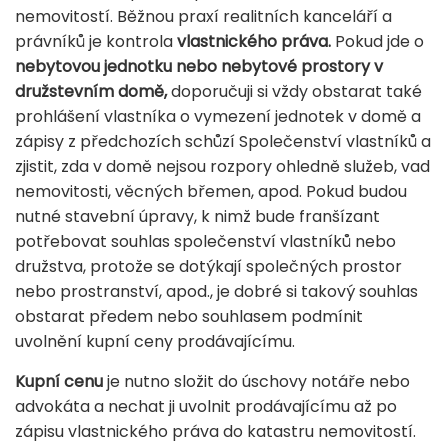
nemovitostí. Běžnou praxí realitních kanceláří a
právníků je kontrola
vlastnického práva.
Pokud jde o
nebytovou jednotku nebo nebytové prostory v
družstevním domě,
doporučuji si vždy obstarat také
prohlášení vlastníka o vymezení jednotek v domě a
zápisy z předchozích schůzí Společenství vlastníků a
zjistit, zda v domě nejsou rozpory ohledně služeb, vad
nemovitosti, věcných břemen, apod. Pokud budou
nutné stavební úpravy, k nimž bude franšízant
potřebovat souhlas společenství vlastníků nebo
družstva, protože se dotýkají společných prostor
nebo prostranství, apod., je dobré si takový souhlas
obstarat předem nebo souhlasem podmínit
uvolnění kupní ceny prodávajícímu.
Kupní cenu
je nutno složit do úschovy notáře nebo
advokáta a nechat ji uvolnit prodávajícímu až po
zápisu vlastnického práva do katastru nemovitostí.