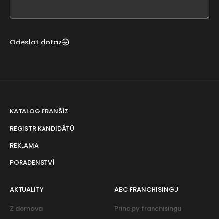
field
blank
Odeslat dotaz
KATALOG FRANŠÍZ
REGISTR KANDIDÁTŮ
REKLAMA
PORADENSTVÍ
AKTUALITY
ABC FRANCHISINGU
Z domova
Principy franchisingu