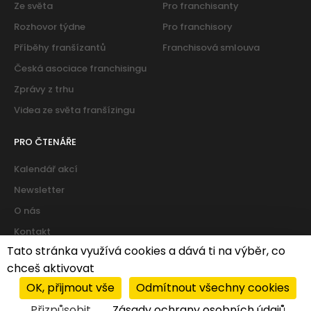
Ze světa
Pro franchisanty
Rozhovor týdne
Pro franchisory
Příběhy franšízantů
Franchisová smlouva
Česká asociace franchisingu
Zprávy z trhu
Videa ze světa franšízingu
PRO ČTENÁŘE
Kalendář akcí
Newsletter
O nás
Kontakt
Tato stránka využívá cookies a dává ti na výběr, co
chceš aktivovat
Cookies
|
Zásady ochrany osobních údajů
OK, přijmout vše
Odmítnout všechny cookies
© 2026 PROFIT system franchise services s.r.o. All rights
Přizpůsobit
Zásady ochrany osobních údajů
reserved.