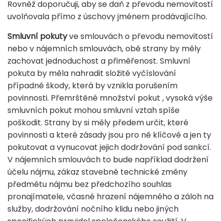
Rovněž doporučuji, aby se daň z převodu nemovitostí
uvolňovala přímo z úschovy jménem prodávajícího.
Smluvní pokuty
ve smlouvách o převodu nemovitostí
nebo v nájemních smlouvách, obě strany by měly
zachovat jednoduchost a přiměřenost. Smluvní
pokuta by měla nahradit složité vyčíslování
případné škody, která by vznikla porušením
povinnosti. Přemrštěné množství pokut , vysoká výše
smluvních pokut mohou smluvní vztah spíše
poškodit. Strany by si měly předem určit, které
povinnosti a které zásady jsou pro ně klíčové a jen ty
pokutovat a vynucovat jejich dodržování pod sankcí.
V nájemních smlouvách to bude například dodržení
účelu nájmu, zákaz stavebně technické změny
předmětu nájmu bez předchozího souhlas
pronajímatele, včasné hrazení nájemného a záloh na
služby, dodržování nočního klidu nebo jiných