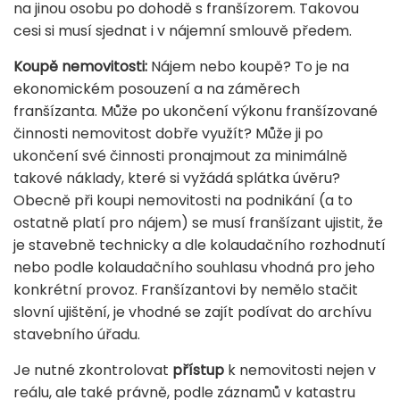
na jinou osobu po dohodě s franšízorem. Takovou
cesi si musí sjednat i v nájemní smlouvě předem.
Koupě nemovitosti:
Nájem nebo koupě? To je na
ekonomickém posouzení a na záměrech
franšízanta. Může po ukončení výkonu franšízované
činnosti nemovitost dobře využít? Může ji po
ukončení své činnosti pronajmout za minimálně
takové náklady, které si vyžádá splátka úvěru?
Obecně při koupi nemovitosti na podnikání (a to
ostatně platí pro nájem) se musí franšízant ujistit, že
je stavebně technicky a dle kolaudačního rozhodnutí
nebo podle kolaudačního souhlasu vhodná pro jeho
konkrétní provoz. Franšízantovi by nemělo stačit
slovní ujištění, je vhodné se zajít podívat do archívu
stavebního úřadu.
Je nutné zkontrolovat
přístup
k nemovitosti nejen v
reálu, ale také právně, podle záznamů v katastru