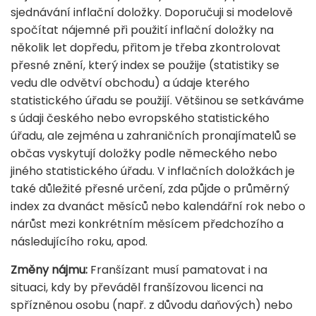
sjednávání inflační doložky. Doporučuji si modelově
spočítat nájemné při použití inflační doložky na
několik let dopředu, přitom je třeba zkontrolovat
přesné znění, který index se použije (statistiky se
vedu dle odvětví obchodu) a údaje kterého
statistického úřadu se použijí. Většinou se setkáváme
s údaji českého nebo evropského statistického
úřadu, ale zejména u zahraničních pronajímatelů se
občas vyskytují doložky podle německého nebo
jiného statistického úřadu. V inflačních doložkách je
také důležité přesné určení, zda půjde o průměrný
index za dvanáct měsíců nebo kalendářní rok nebo o
nárůst mezi konkrétním měsícem předchozího a
následujícího roku, apod.
Změny nájmu:
Franšízant musí pamatovat i na
situaci, kdy by převáděl franšízovou licenci na
spřízněnou osobu (např. z důvodu daňových) nebo