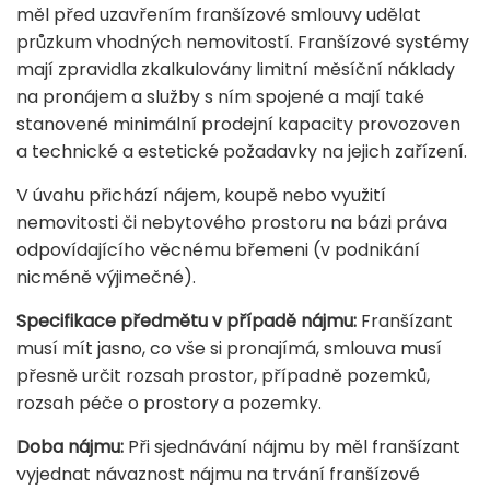
měl před uzavřením franšízové smlouvy udělat
průzkum vhodných nemovitostí. Franšízové systémy
mají zpravidla zkalkulovány limitní měsíční náklady
na pronájem a služby s ním spojené a mají také
stanovené minimální prodejní kapacity provozoven
a technické a estetické požadavky na jejich zařízení.
V úvahu přichází nájem, koupě nebo využití
nemovitosti či nebytového prostoru na bázi práva
odpovídajícího věcnému břemeni (v podnikání
nicméně výjimečné).
Specifikace předmětu v případě nájmu:
Franšízant
musí mít jasno, co vše si pronajímá, smlouva musí
přesně určit rozsah prostor, případně pozemků,
rozsah péče o prostory a pozemky.
Doba nájmu:
Při sjednávání nájmu by měl franšízant
vyjednat návaznost nájmu na trvání franšízové