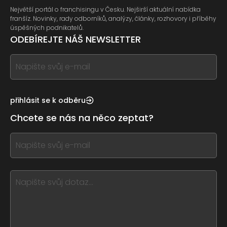
Největší portál o franchisingu v Česku. Nejširší aktuální nabídka
franšíz. Novinky, rady odborníků, analýzy, články, rozhovory i příběhy
úspěšných podnikatelů.
ODEBÍREJTE NÁŠ NEWSLETTER
If
you
see
this,
přihlásit se k odběru
leave
Chcete se nás na něco zeptat?
this
form
If
field
you
blank
see
this,
leave
this
form