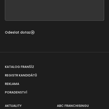
form
field
blank
Odeslat dotaz
KATALOG FRANŠÍZ
REGISTR KANDIDÁTŮ
REKLAMA
PORADENSTVÍ
AKTUALITY
ABC FRANCHISINGU