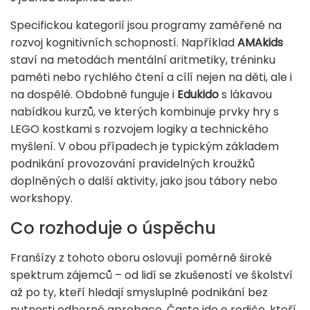
Specifickou kategorií jsou programy zaměřené na
rozvoj kognitivních schopností. Například
AMAkids
staví na metodách mentální aritmetiky, tréninku
paměti nebo rychlého čtení a cílí nejen na děti, ale i
na dospělé. Obdobně funguje i
Edukido
s lákavou
nabídkou kurzů, ve kterých kombinuje prvky hry s
LEGO kostkami s rozvojem logiky a technického
myšlení. V obou případech je typickým základem
podnikání provozování pravidelných kroužků
doplněných o další aktivity, jako jsou tábory nebo
workshopy.
Co rozhoduje o úspěchu
Franšízy z tohoto oboru oslovují poměrně široké
spektrum zájemců – od lidí se zkušeností ve školství
až po ty, kteří hledají smysluplné podnikání bez
nutnosti odborné aprobace. Často jde o rodiče, kteří