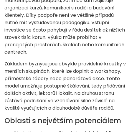
marketingovou podporu, zatímco sám zajišťuje
organizaci kurzů, komunikaci s rodiči a budování
klientely. Díky podpoře není ve většině případů
nutné mít vystudovanou pedagogiku. Vstupní
investice se často pohybují v řádu desítek až nižších
stovek tisíc korun. Výuka může probíhat v
pronajatých prostorách, školách nebo komunitních
centrech.
Základem byznysu jsou obvykle pravidelné kroužky v
menších skupinách, které lze doplnit o workshopy,
příměstské tábory nebo jednorázové akce. Tento
model umožňuje postupné škálování, tedy přidávání
dalších aktivit, lektorů i lokalit. Na druhou stranu
zůstává podnikání ve vzdělávání silně závislé na
kvalitě vyučujících a dlouhodobé důvěře rodičů.
Oblasti s největším potenciálem