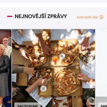
NEJNOVĚJŠÍ ZPRÁVY
Zobrazit vše
GASTRONOMIE
BAN