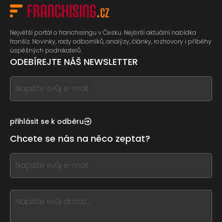
Největší portál o franchisingu v Česku. Nejširší aktuální nabídka
franšíz. Novinky, rady odborníků, analýzy, články, rozhovory i příběhy
úspěšných podnikatelů.
ODEBÍREJTE NÁŠ NEWSLETTER
If
you
see
this,
přihlásit se k odběru
leave
Chcete se nás na něco zeptat?
this
form
If
field
you
blank
see
this,
leave
this