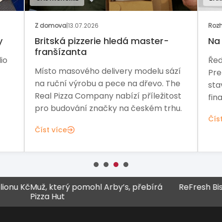
Z domova
|
13.07.2026
Rozh
y
Britská pizzerie hledá master-
Na 
franšízanta
io
Řed
Místo masového delivery modelu sází
Pre
na ruční výrobu a pece na dřevo. The
sta
Real Pizza Company nabízí příležitost
fina
pro budování značky na českém trhu.
Čís
Číst více
č
Muž, který pomohl Arby’s, přebírá
ReFresh Bistro za
Pizza Hut