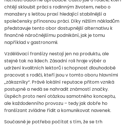
chtějí skloubit práci s rodinným životem, nebo o
manažery s letitou praxí hledající stabilnější a
společensky přínosnou práci. Díky nižším nákladům
představuje tento obor dostupnější alternativu k
finančně náročnějšímu podnikání, jak je tomu
například v gastronomii.
Vzdělávací franšízy nestojí jen na produktu, ale
stejně tak na lidech. Zásadní roli hraje výběr a
udržení kvalitních lektorů i schopnost dlouhodobě
pracovat s rodiči, kteří jsou v tomto oboru hlavními
„zákazníky“. Právě lokální reputace přitom vzniká
postupně a nedá se nahradit známostí značky.
Úspěch proto není otázkou samotného konceptu,
ale každodenního provozu – tedy jak dobře ho
franšízant zvládne řídit a komunikovat navenek.
Současně je potřeba počítat s tím, že se trh