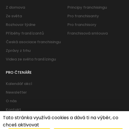
Z domova
Principy franchisingu
Ze světa
Pro franchisanty
Rozhovor týdne
Pro franchisory
Příběhy franšízantů
Franchisová smlouva
Česká asociace franchisingu
Zprávy z trhu
Videa ze světa franšízingu
PRO ČTENÁŘE
Kalendář akcí
Newsletter
O nás
Kontakt
Tato stránka využívá cookies a dává ti na výběr, co
chceš aktivovat