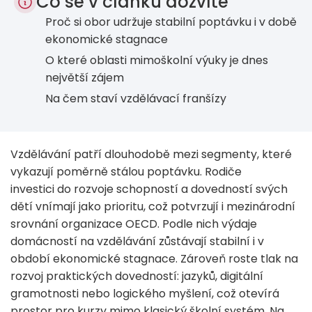
Co se v článku dozvíte
Proč si obor udržuje stabilní poptávku i v době
ekonomické stagnace
O které oblasti mimoškolní výuky je dnes
největší zájem
Na čem staví vzdělávací franšízy
Vzdělávání patří dlouhodobě mezi segmenty, které
vykazují poměrně stálou poptávku. Rodiče
investici do rozvoje schopností a dovedností svých
dětí vnímají jako prioritu, což potvrzují i mezinárodní
srovnání organizace OECD. Podle nich výdaje
domácností na vzdělávání zůstávají stabilní i v
období ekonomické stagnace. Zároveň roste tlak na
rozvoj praktických dovedností: jazyků, digitální
gramotnosti nebo logického myšlení, což otevírá
prostor pro kurzy mimo klasický školní systém. Na