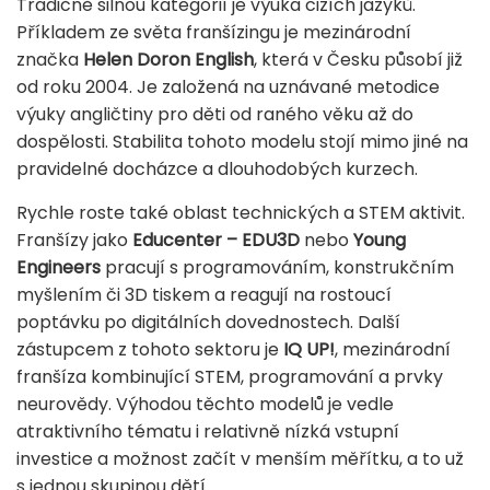
Tradičně silnou kategorií je výuka cizích jazyků.
Příkladem ze světa franšízingu je mezinárodní
značka
Helen Doron English
, která v Česku působí již
od roku 2004. Je založená na uznávané metodice
výuky angličtiny pro děti od raného věku až do
dospělosti. Stabilita tohoto modelu stojí mimo jiné na
pravidelné docházce a dlouhodobých kurzech.
Rychle roste také oblast technických a STEM aktivit.
Franšízy jako
Educenter – EDU3D
nebo
Young
Engineers
pracují s programováním, konstrukčním
myšlením či 3D tiskem a reagují na rostoucí
poptávku po digitálních dovednostech. Další
zástupcem z tohoto sektoru je
IQ UP!
, mezinárodní
franšíza kombinující STEM, programování a prvky
neurovědy. Výhodou těchto modelů je vedle
atraktivního tématu i relativně nízká vstupní
investice a možnost začít v menším měřítku, a to už
s jednou skupinou dětí.