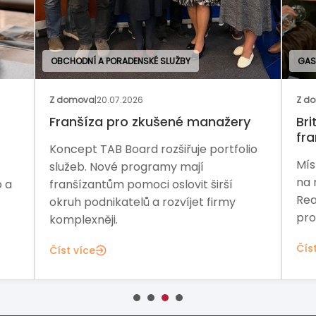
OBCHODNÍ A PORADENSKÉ SLUŽBY
GAS
Z domova
|
20.07.2026
Z d
Franšíza pro zkušené manažery
Bri
fr
Koncept TAB Board rozšiřuje portfolio
Mís
služeb. Nové programy mají
na 
o a
franšízantům pomoci oslovit širší
Rea
okruh podnikatelů a rozvíjet firmy
pro
komplexněji.
Čís
Číst více