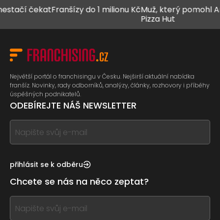
ačí čekat
Franšízy do 1 milionu Kč
Muž, který pomohl Arby’s
Pizza Hut
Největší portál o franchisingu v Česku. Nejširší aktuální nabídka
franšíz. Novinky, rady odborníků, analýzy, články, rozhovory i příběhy
úspěšných podnikatelů.
ODEBÍREJTE NÁŠ NEWSLETTER
If
you
see
this,
přihlásit se k odběru
leave
Chcete se nás na něco zeptat?
this
form
If
field
you