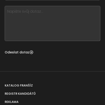
blank
see
this,
leave
this
form
field
blank
Odeslat dotaz
KATALOG FRANŠÍZ
REGISTR KANDIDÁTŮ
REKLAMA