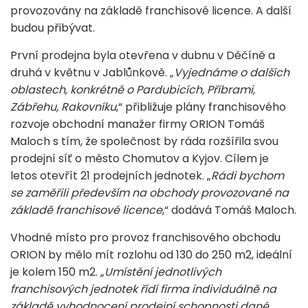
provozovány na základě franchisové licence. A další
budou přibývat.
První prodejna byla otevřena v dubnu v Děčíně a
druhá v květnu v Jablůnkově. „
Vyjednáme o dalších
oblastech, konkrétně o Pardubicích, Příbrami,
Zábřehu, Rakovníku
,“ přibližuje plány franchisového
rozvoje obchodní manažer firmy ORION Tomáš
Maloch s tím, že společnost by ráda rozšířila svou
prodejní síť o město Chomutov a Kyjov. Cílem je
letos otevřít 21 prodejních jednotek. „
Rádi bychom
se zaměřili především na obchody provozované na
základě franchisové licence
,“ dodává Tomáš Maloch.
Vhodné místo pro provoz franchisového obchodu
ORION by mělo mít rozlohu od 130 do 250 m2, ideální
je kolem 150 m2. „
Umístění jednotlivých
franchisových jednotek řídí firma individuálně na
základě vyhodnocení prodejní schopnosti dané