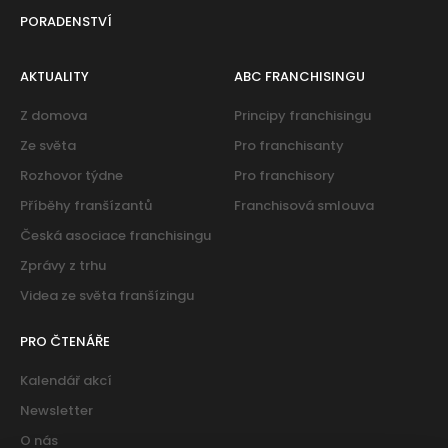
PORADENSTVÍ
AKTUALITY
ABC FRANCHISINGU
Z domova
Principy franchisingu
Ze světa
Pro franchisanty
Rozhovor týdne
Pro franchisory
Příběhy franšízantů
Franchisová smlouva
Česká asociace franchisingu
Zprávy z trhu
Videa ze světa franšízingu
PRO ČTENÁŘE
Kalendář akcí
Newsletter
O nás