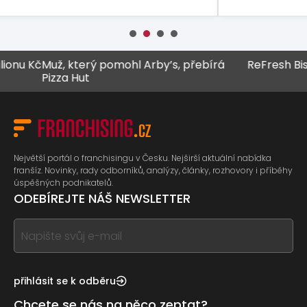
 Kč
Muž, který pomohl Arby’s, přebírá
ReFresh Bistro z
Pizza Hut
Největší portál o franchisingu v Česku. Nejširší aktuální nabídka
franšíz. Novinky, rady odborníků, analýzy, články, rozhovory i příběhy
úspěšných podnikatelů.
ODEBÍREJTE NÁŠ NEWSLETTER
If
you
see
this,
přihlásit se k odběru
leave
Chcete se nás na něco zeptat?