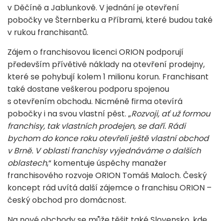
v Děčíně a Jablunkově. V jednání je otevření
pobočky ve Šternberku a Příbrami, které budou také
v rukou franchisantů.
Zájem o franchisovou licenci ORION podporují
především přívětivé náklady na otevření prodejny,
které se pohybují kolem 1 milionu korun. Franchisant
také dostane veškerou podporu spojenou
s otevřením obchodu. Nicméně firma otevírá
pobočky i na svou vlastní pěst. „
Rozvoji, ať už formou
franchisy, tak vlastních prodejen, se daří. Rádi
bychom do konce roku otevřeli ještě vlastní obchod
v Brně. V oblasti franchisy vyjednáváme o dalších
oblastech
,“ komentuje úspěchy manažer
franchisového rozvoje ORION Tomáš Maloch. Český
koncept rád uvítá další zájemce o franchisu ORION –
český obchod pro domácnost.
Na nové obchody se může těšit také Slovensko, kde