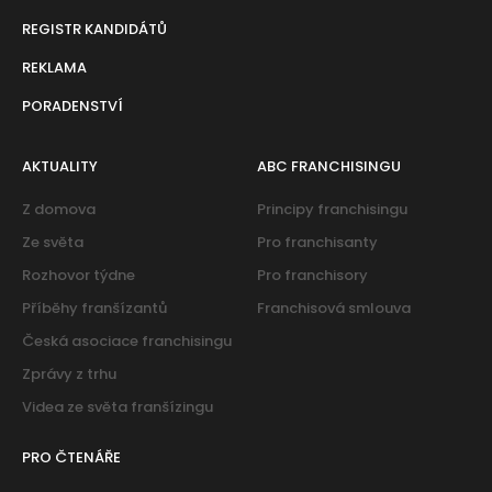
REGISTR KANDIDÁTŮ
REKLAMA
PORADENSTVÍ
AKTUALITY
ABC FRANCHISINGU
Z domova
Principy franchisingu
Ze světa
Pro franchisanty
Rozhovor týdne
Pro franchisory
Příběhy franšízantů
Franchisová smlouva
Česká asociace franchisingu
Zprávy z trhu
Videa ze světa franšízingu
PRO ČTENÁŘE