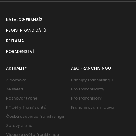
KATALOG FRANŠÍZ
REGISTR KANDIDÁTŮ
REKLAMA
PORADENSTVÍ
AKTUALITY
ABC FRANCHISINGU
Z domova
Principy franchisingu
Ze světa
Pro franchisanty
Rozhovor týdne
Pro franchisory
Příběhy franšízantů
Franchisová smlouva
Česká asociace franchisingu
Zprávy z trhu
Videa ze světa franšízingu