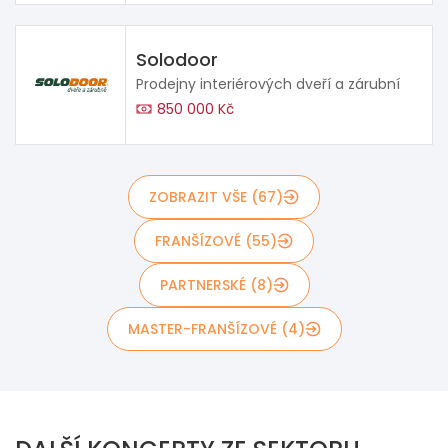
Solodoor
Prodejny interiérových dveří a zárubní
850 000 Kč
ZOBRAZIT VŠE (67)
FRANŠÍZOVÉ (55)
PARTNERSKÉ (8)
MASTER-FRANŠÍZOVÉ (4)