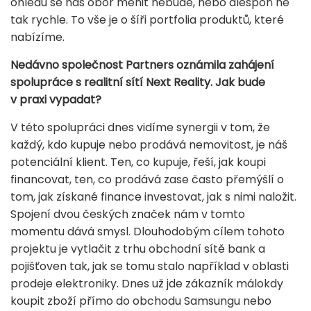
ohledu se náš obor měnit nebude, nebo alespoň ne
tak rychle. To vše je o šíři portfolia produktů, které
nabízíme.
Nedávno společnost Partners oznámila zahájení
spolupráce s realitní sítí Next Reality. Jak bude
v praxi vypadat?
V této spolupráci dnes vidíme synergii v tom, že
každý, kdo kupuje nebo prodává nemovitost, je náš
potenciální klient. Ten, co kupuje, řeší, jak koupi
financovat, ten, co prodává zase často přemýšlí o
tom, jak získané finance investovat, jak s nimi naložit.
Spojení dvou českých značek nám v tomto
momentu dává smysl. Dlouhodobým cílem tohoto
projektu je vytlačit z trhu obchodní sítě bank a
pojišťoven tak, jak se tomu stalo například v oblasti
prodeje elektroniky. Dnes už jde zákazník málokdy
koupit zboží přímo do obchodu Samsungu nebo