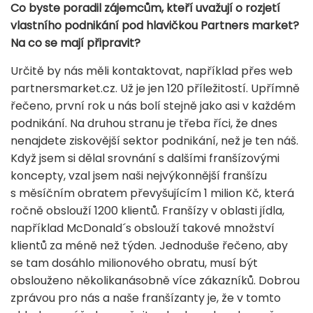
Co byste poradil zájemcům, kteří uvažují o rozjetí
vlastního podnikání pod hlavičkou Partners market?
Na co se mají připravit?
Určitě by nás měli kontaktovat, například přes web
partnersmarket.cz. Už je jen 120 příležitostí. Upřímně
řečeno, první rok u nás bolí stejně jako asi v každém
podnikání. Na druhou stranu je třeba říci, že dnes
nenajdete ziskovější sektor podnikání, než je ten náš.
Když jsem si dělal srovnání s dalšími franšízovými
koncepty, vzal jsem naši nejvýkonnější franšízu
s měsíčním obratem převyšujícím 1 milion Kč, která
ročně obslouží 1200 klientů. Franšízy v oblasti jídla,
například McDonald´s obslouží takové množství
klientů za méně než týden. Jednoduše řečeno, aby
se tam dosáhlo milionového obratu, musí být
obslouženo několikanásobně více zákazníků. Dobrou
zprávou pro nás a naše franšízanty je, že v tomto