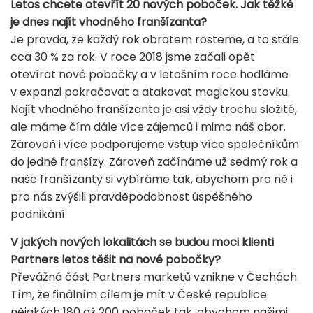
Letos chcete otevřít 20 nových poboček. Jak těžké
je dnes najít vhodného franšízanta?
Je pravda, že každý rok obratem rosteme, a to stále
cca 30 % za rok. V roce 2018 jsme začali opět
otevírat nové pobočky a v letošním roce hodláme
v expanzi pokračovat a atakovat magickou stovku.
Najít vhodného franšízanta je asi vždy trochu složité,
ale máme čím dále více zájemců i mimo náš obor.
Zároveň i více podporujeme vstup více společníkům
do jedné franšízy. Zároveň začínáme už sedmý rok a
naše franšízanty si vybíráme tak, abychom pro ně i
pro nás zvýšili pravděpodobnost úspěšného
podnikání.
V jakých nových lokalitách se budou moci klienti
Partners letos těšit na nové pobočky?
Převážná část Partners marketů vznikne v Čechách.
Tím, že finálním cílem je mít v České republice
nějakých 180 až 200 poboček tak, abychom našimi