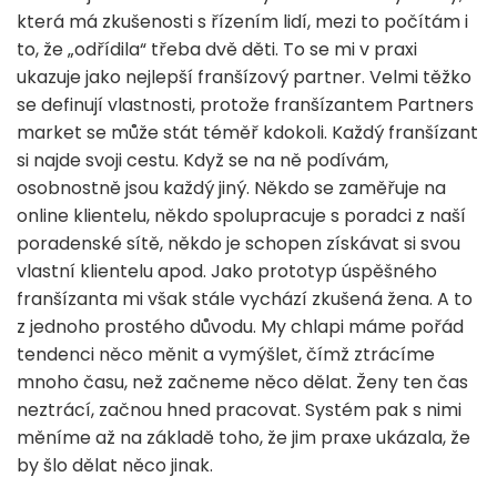
která má zkušenosti s řízením lidí, mezi to počítám i
to, že „odřídila“ třeba dvě děti. To se mi v praxi
ukazuje jako nejlepší franšízový partner. Velmi těžko
se definují vlastnosti, protože franšízantem Partners
market se může stát téměř kdokoli. Každý franšízant
si najde svoji cestu. Když se na ně podívám,
osobnostně jsou každý jiný. Někdo se zaměřuje na
online klientelu, někdo spolupracuje s poradci z naší
poradenské sítě, někdo je schopen získávat si svou
vlastní klientelu apod. Jako prototyp úspěšného
franšízanta mi však stále vychází zkušená žena. A to
z jednoho prostého důvodu. My chlapi máme pořád
tendenci něco měnit a vymýšlet, čímž ztrácíme
mnoho času, než začneme něco dělat. Ženy ten čas
neztrácí, začnou hned pracovat. Systém pak s nimi
měníme až na základě toho, že jim praxe ukázala, že
by šlo dělat něco jinak.