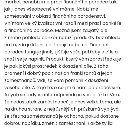
market nenabízíme práci finančního poradce tak,
jak ji dnes všeobecně vnímáme. Nabízíme
zaměstnání v oblasti finančního poradenství.
Vnímám velký kvalitativní rozdíl mezi prací bankéře
a finančního poradce. Možná jsem zaujatý, ale
z mého pohledu bankéř nabízí produkty bez ohledu
na to, zda je klient potřebuje nebo ne. Finanční
poradce funguje jinak, zjišťuje vaše potřeby a cíle a
snaží se je naplnit. Produkt, který vám zprostředkuje
je pak jakýsi prostředek k dosažení cíle. Z toho
pramení i dobrý pocit našich franšízantů a jejich
zaměstnanců. Vidí, že vám pomohli k dosažení
vašeho cíle. A to je to, o co jim a nám jde především.
Abych se tedy vrátil k odpovědi na vaši otázku. Vím,
že nedostatek zaměstnanců je dnes velké téma, ale
na druhou stranu z nejrůznějších průzkumů vyplývá,
že třetina zaměstnanců je ochotna, pokud dostane
dobrou nabídku, změnit zaměstnání. Takže ty lidi