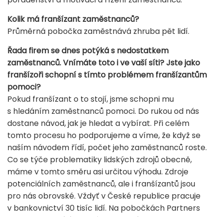
Kolik má franšízant zaměstnanců?
Průměrná pobočka zaměstnává zhruba pět lidí.
Řada firem se dnes potýká s nedostatkem
zaměstnanců. Vnímáte toto i ve vaší síti? Jste jako
franšízoři schopní s tímto problémem franšízantům
pomoci?
Pokud franšízant o to stojí, jsme schopni mu
s hledáním zaměstnanců pomoci. Do rukou od nás
dostane návod, jak je hledat a vybírat. Při celém
tomto procesu ho podporujeme a víme, že když se
naším návodem řídí, počet jeho zaměstnanců roste.
Co se týče problematiky lidských zdrojů obecně,
máme v tomto směru asi určitou výhodu. Zdroje
potenciálních zaměstnanců, ale i franšízantů jsou
pro nás obrovské. Vždyť v České republice pracuje
v bankovnictví 30 tisíc lidí. Na pobočkách Partners