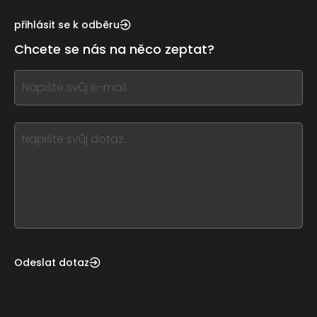
see
this,
přihlásit se k odběru
leave
Chcete se nás na něco zeptat?
this
form
If
field
you
blank
see
this,
leave
this
form
field
blank
Odeslat dotaz