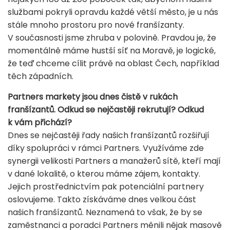
službami pokryli opravdu každé větší město, je u nás
stále mnoho prostoru pro nové franšízanty.
V současnosti jsme zhruba v polovině. Pravdou je, že
momentálně máme hustší síť na Moravě, je logické,
že teď chceme cílit právě na oblast Čech, například
těch západních.
Partners markety jsou dnes čistě v rukách
franšízantů. Odkud se nejčastěji rekrutují? Odkud
k vám přichází?
Dnes se nejčastěji řady našich franšízantů rozšiřují
díky spolupráci v rámci Partners. Využíváme zde
synergii velikosti Partners a manažerů sítě, kteří mají
v dané lokalitě, o kterou máme zájem, kontakty.
Jejich prostřednictvím pak potenciální partnery
oslovujeme. Takto získáváme dnes velkou část
našich franšízantů. Neznamená to však, že by se
zaměstnanci a poradci Partners měnili nějak masově