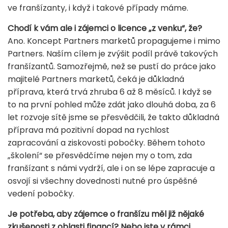
ve franšízanty, i když i takové případy máme.
Chodí k vám ale i zájemci o licence „z venku“, že?
Ano. Koncept Partners marketů propagujeme i mimo
Partners. Naším cílem je zvýšit podíl právě takových
franšízantů. Samozřejmě, než se pustí do práce jako
majitelé Partners marketů, čeká je důkladná
příprava, která trvá zhruba 6 až 8 měsíců. I když se
to na první pohled může zdát jako dlouhá doba, za 6
let rozvoje sítě jsme se přesvědčili, že takto důkladná
příprava má pozitivní dopad na rychlost
zapracování a ziskovosti pobočky. Během tohoto
„školení“ se přesvědčíme nejen my o tom, zda
franšízant s námi vydrží, ale i on se lépe zapracuje a
osvojí si všechny dovednosti nutné pro úspěšné
vedení pobočky.
Je potřeba, aby zájemce o franšízu měl již nějaké
zkušenosti z oblasti financí? Nebo jste v rámci