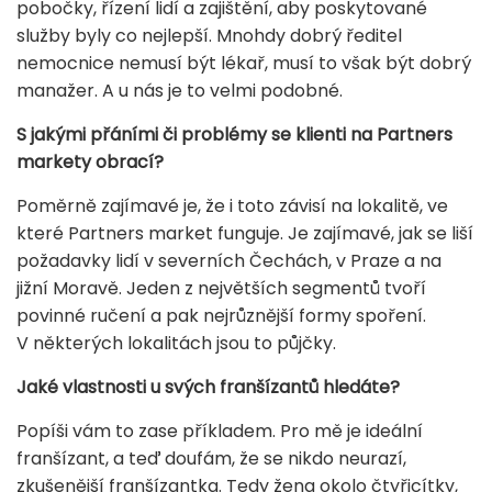
pobočky, řízení lidí a zajištění, aby poskytované
služby byly co nejlepší. Mnohdy dobrý ředitel
nemocnice nemusí být lékař, musí to však být dobrý
manažer. A u nás je to velmi podobné.
S jakými přáními či problémy se klienti na Partners
markety obrací?
Poměrně zajímavé je, že i toto závisí na lokalitě, ve
které Partners market funguje. Je zajímavé, jak se liší
požadavky lidí v severních Čechách, v Praze a na
jižní Moravě. Jeden z největších segmentů tvoří
povinné ručení a pak nejrůznější formy spoření.
V některých lokalitách jsou to půjčky.
Jaké vlastnosti u svých franšízantů hledáte?
Popíši vám to zase příkladem. Pro mě je ideální
franšízant, a teď doufám, že se nikdo neurazí,
zkušenější franšízantka. Tedy žena okolo čtyřicítky,