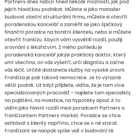
Partners dnes nabízí hned několik možností, jak pod
jejich hlavičkou podnikat. Můžete si jako manažer
budovat vlastní strukturální firmu, můžete si otevřít
poradenskou kancelář a zaměřit se jako špičkový
finanční poradce na bonitní klientelu, nebo si můžete
otevřít franšízu. Abych vám vysvětlil rozdíl, použiji
srovnání s lékařstvím. Z mého pohledu je
poradenská kancelář jakýsi praktický doktor, který
umí všechno, on vás vyšetří, urči diagnózu a začne
vás léčit. Určitě dostanete služby na vysoké úrovni.
Franšíza je pak taková nemocnice. Je to výrazně
větší podnik. Už když přijdete, vidíte, že je tam více
specializovaných pracovišť – najdete tam specialisty
na pojištění, na investice, na hypotéky apod. A to
vidím jako hlavní rozdíl mezi poradcem Partners a
franšízantem Partners market. Poradce se chce
setkávat s klienty napřímo, chce se o ně starat.
Franšízant se naopak spíše vidí v budování té