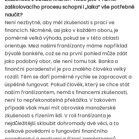
zaškolovacího procesu schopni i „laika“ vše potřebné
naučit?
Není nezbytné, aby měl zkušenosti s prací ve
financích. Nicméně, asi jako v každém oboru, je
poměrně velká výhoda, pokud se v této oblasti
orientuje. Mezi našimi franšízanty máme například
bývalé bankéře, což se na první pohled může zdát
jako podobný obor, ale není tomu tak. Banka a
finanční poradenství je pro znalého člověka velký
rozdíl. Těm se daří poměrně rychle se zapracovat a
úspěšně fungovat. Pokud člověk, který se chce stát
naším franšízantem, nemá s financemi zkušenosti,
není to nepřekonatelná překážka. V takovém
případě však musí mít obrovské manažerské
zkušenosti s řízením lidí. V roli franšízanta je
nejdůležitější skloubit dohromady dvě věci, a to
celkové povědomí o fungování finančního
poradenství a motivaci a řízení zaměstnanců.