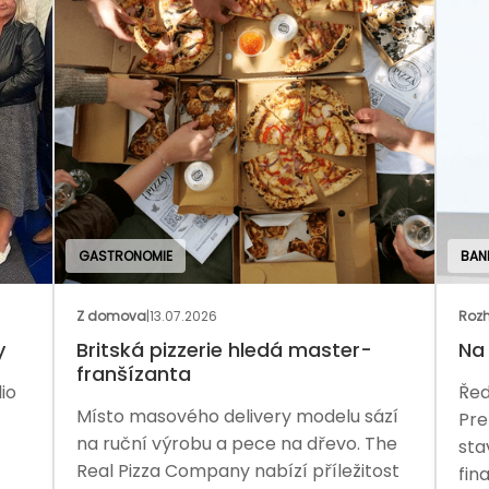
GASTRONOMIE
BAN
Z domova
|
13.07.2026
Rozh
y
Britská pizzerie hledá master-
Na 
franšízanta
io
Řed
Místo masového delivery modelu sází
Pre
na ruční výrobu a pece na dřevo. The
sta
Real Pizza Company nabízí příležitost
fina