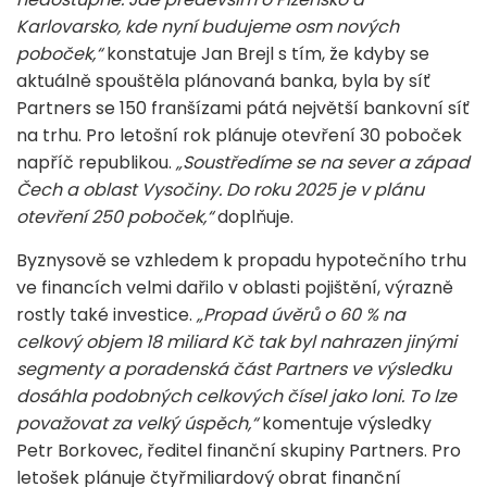
Karlovarsko, kde nyní budujeme osm nových
poboček,“
konstatuje Jan Brejl s tím, že kdyby se
aktuálně spouštěla plánovaná banka, byla by síť
Partners se 150 franšízami pátá největší bankovní síť
na trhu. Pro letošní rok plánuje otevření 30 poboček
napříč republikou.
„Soustředíme se na sever a západ
Čech a oblast Vysočiny. Do roku 2025 je v plánu
otevření 250 poboček,“
doplňuje.
Byznysově se vzhledem k propadu hypotečního trhu
ve financích velmi dařilo v oblasti pojištění, výrazně
rostly také investice.
„Propad úvěrů o 60 % na
celkový objem 18 miliard Kč tak byl nahrazen jinými
segmenty a poradenská část Partners ve výsledku
dosáhla podobných celkových čísel jako loni. To lze
považovat za velký úspěch,“
komentuje výsledky
Petr Borkovec, ředitel finanční skupiny Partners. Pro
letošek plánuje čtyřmiliardový obrat finanční