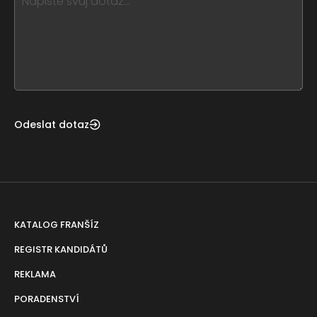
leave
this
form
field
blank
Odeslat dotaz
KATALOG FRANŠÍZ
REGISTR KANDIDÁTŮ
REKLAMA
PORADENSTVÍ