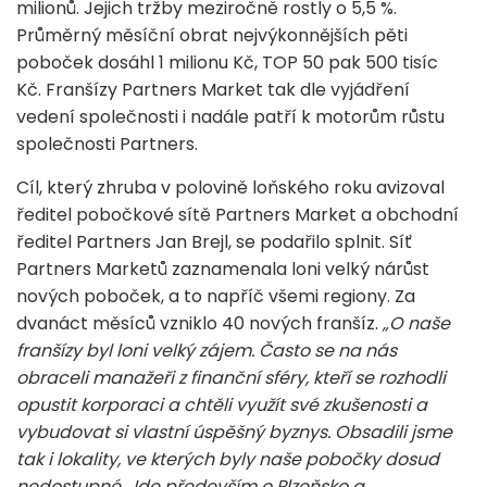
milionů. Jejich tržby meziročně rostly o 5,5 %.
Průměrný měsíční obrat nejvýkonnějších pěti
poboček dosáhl 1 milionu Kč, TOP 50 pak 500 tisíc
Kč. Franšízy Partners Market tak dle vyjádření
vedení společnosti i nadále patří k motorům růstu
společnosti Partners.
Cíl, který zhruba v polovině loňského roku avizoval
ředitel pobočkové sítě Partners Market a obchodní
ředitel Partners Jan Brejl, se podařilo splnit. Síť
Partners Marketů zaznamenala loni velký nárůst
nových poboček, a to napříč všemi regiony. Za
dvanáct měsíců vzniklo 40 nových franšíz.
„O naše
franšízy byl loni velký zájem. Často se na nás
obraceli manažeři z finanční sféry, kteří se rozhodli
opustit korporaci a chtěli využít své zkušenosti a
vybudovat si vlastní úspěšný byznys. Obsadili jsme
tak i lokality, ve kterých byly naše pobočky dosud
nedostupné. Jde především o Plzeňsko a