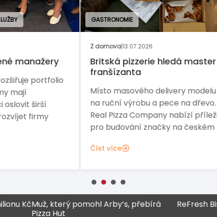
GASTRONOMIE
BAN
Z domova
|
13.07.2026
Rozh
y
Britská pizzerie hledá master-
Na 
franšízanta
io
Řed
Místo masového delivery modelu sází
Pre
na ruční výrobu a pece na dřevo. The
sta
Real Pizza Company nabízí příležitost
fina
pro budování značky na českém trhu.
Čís
Číst více
u Kč
Muž, který pomohl Arby’s, přebírá
ReFresh Bistro 
Pizza Hut