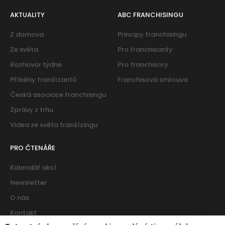
AKTUALITY
ABC FRANCHISINGU
Z domova
Principy franchisingu
Ze světa
Pro franchisanty
Rozhovor týdne
Pro franchisory
Příběhy franšízantů
Franchisová smlouva
Česká asociace franchisingu
Zprávy z trhu
Videa ze světa franšízingu
PRO ČTENÁŘE
Kalendář akcí
Newsletter
O nás
Kontakt