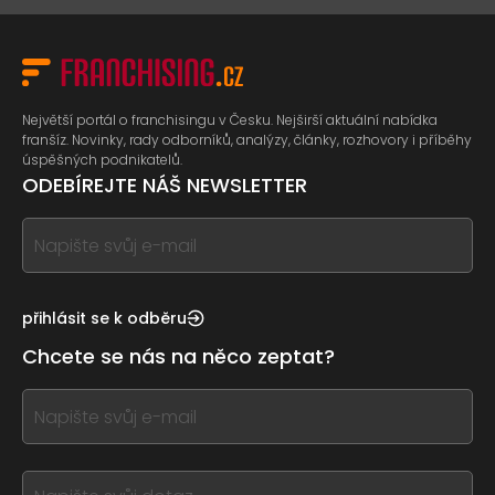
Největší portál o franchisingu v Česku. Nejširší aktuální nabídka
franšíz. Novinky, rady odborníků, analýzy, články, rozhovory i příběhy
úspěšných podnikatelů.
ODEBÍREJTE NÁŠ NEWSLETTER
If
you
see
this,
přihlásit se k odběru
leave
Chcete se nás na něco zeptat?
this
form
If
field
you
blank
see
this,