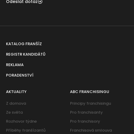
Odeslat dotaz
KATALOG FRANŠÍZ
REGISTR KANDIDÁTŮ
REKLAMA
PORADENSTVÍ
AKTUALITY
ABC FRANCHISINGU
Z domova
Principy franchisingu
Ze světa
Pro franchisanty
Rozhovor týdne
Pro franchisory
Příběhy franšízantů
Franchisová smlouva