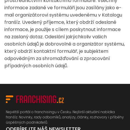
prostřednictvím kontaktního formuláře. Všechny
informace zadané ve formuláři jsou zasílány jako e-
mail organizátorovi systému uvedenému v Katalogu
franšíz. Uvedený příjemce, který obdrží odeslané
informace, je použije s cílem poskytnout informace
na zaslaný dotaz. Odeslání jakýchkoliv vašich
osobních údajů je dobrovolné a organizátor systému,
který obdrží kontaktní formulář, je subjektem
odpovědným za shromažďování a zpracování
případných osobních údajů.
Největší portál o franchisingu v Česku. Nejširší aktuální nabídka
franšíz. Novinky, rady odborníků, analýzy, články, rozhovory i příběhy
úspěšných podnikatelů.
ODEBÍREJTE NÁŠ NEWSLETTER