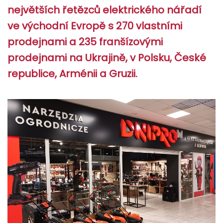
největších řetězců elektrického nářadí
ve východní Evropě s 270 vlastními
prodejnami a 235 franšízovými
prodejnami na Ukrajině, v Polsku, České
republice, Arménii a Gruzii.