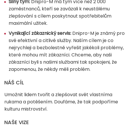
Silný tým:
Dnipro-M má tým více než 2 000
zaměstnanců, kteří se zavázali k neustálému
zlepšování s cílem poskytnout spotřebitelům
maximální užitek.
Vynikající zákaznický servis:
Dnipro-M je známý pro
své efektivní a citlivé služby. Naším cílem je co
nejrychleji a bezbolestně vyřešit jakékoli problémy,
které mohou mít zákazníci. Chceme, aby naši
zákazníci byli s našimi službami tak spokojeni, že
zapomenou, že někdy měli problém.
NÁŠ CÍL
Umožnit lidem tvořit a zlepšovat svět vlastníma
rukama a potěšením. Doufáme, že tak podpoříme
kulturu mistrovství.
NAŠE VIZE