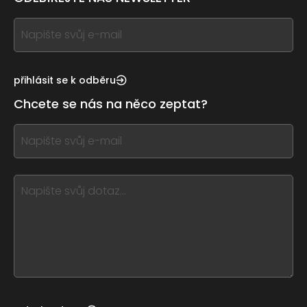
If
you
see
this,
přihlásit se k odběru
leave
Chcete se nás na něco zeptat?
this
form
If
field
you
blank
see
this,
leave
this
form
field
blank