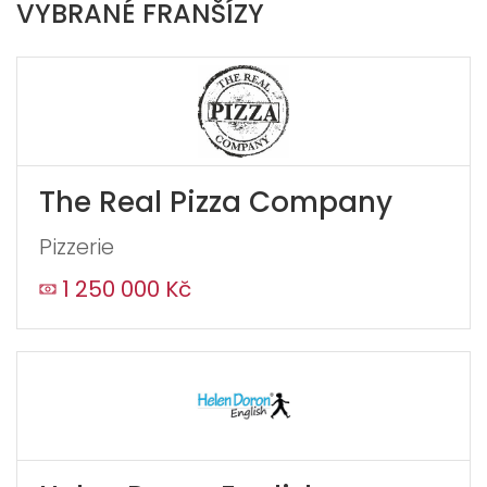
VYBRANÉ FRANŠÍZY
M.
If
you
see
this,
leave
The Real Pizza Company
this
form
Pizzerie
field
blank
1 250 000 Kč