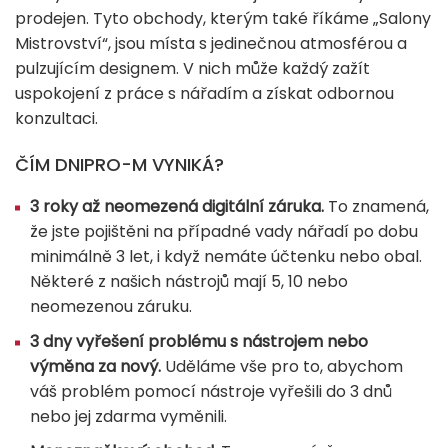
prodejen. Tyto obchody, kterým také říkáme „Salony
Mistrovství“, jsou místa s jedinečnou atmosférou a
pulzujícím designem. V nich může každý zažít
uspokojení z práce s nářadím a získat odbornou
konzultaci.
ČÍM DNIPRO-M VYNIKÁ?
3 roky až neomezená digitální záruka.
To znamená,
že jste pojištěni na případné vady nářadí po dobu
minimálně 3 let, i když nemáte účtenku nebo obal.
Některé z našich nástrojů mají 5, 10 nebo
neomezenou záruku.
3 dny vyřešení problému s nástrojem nebo
výměna za nový.
Uděláme vše pro to, abychom
váš problém pomocí nástroje vyřešili do 3 dnů
nebo jej zdarma vyměnili.