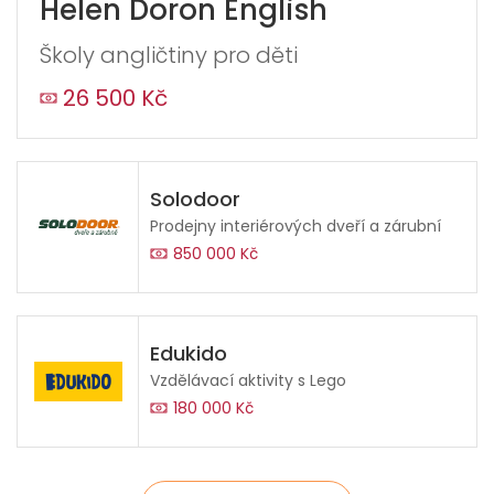
Helen Doron English
Školy angličtiny pro děti
26 500 Kč
Odeslat
Solodoor
Prodejny interiérových dveří a zárubní
850 000 Kč
Edukido
Vzdělávací aktivity s Lego
180 000 Kč