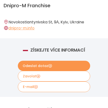
Dnipro-M Franchise
Novokostiantynivska St, 9А, Kyiv, Ukraine
dnipro-m.info
ZÍSKEJTE VÍCE INFORMACÍ
Odeslat dotaz
Zavolat
E-mail
Máte-li zájem o další informace, vyplňte krátký
formulář níže. Údaje budou odeslány přímo Dnipro-