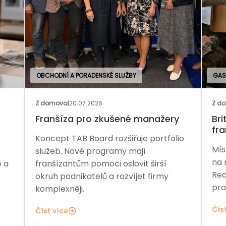
OBCHODNÍ A PORADENSKÉ SLUŽBY
GAS
Z domova
|
20.07.2026
Z d
Franšíza pro zkušené manažery
Bri
fr
Koncept TAB Board rozšiřuje portfolio
Mís
služeb. Nové programy mají
na 
o a
franšízantům pomoci oslovit širší
Rea
okruh podnikatelů a rozvíjet firmy
pro
komplexněji.
Čís
Číst více