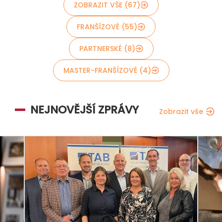
ZOBRAZIT VŠE (67)
FRANŠÍZOVÉ (55)
PARTNERSKÉ (8)
MASTER-FRANŠÍZOVÉ (4)
NEJNOVĚJŠÍ ZPRÁVY
Zobrazit vše