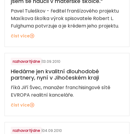
jsem se naučil v mateřské školce.“
Pavel Tuleškov - ředitel franšízového projektu
Maxíkova školka výrok spisovatele Robert L.
Fulghuma potvrzuje a je krédem jeho projektu.
číst více
REALITY A SPRÁVA NEMOVITOSTÍ
rozhovor týdne
|
13.09.2010
Hledáme jen kvalitní dlouhodobé
partnery, nyní v Jihočeském kraji
říká Jiří Švec, manažer franchisingové sítě
EVROPA realitní kanceláře.
číst více
OBCHODNÍ A PORADENSKÉ SLUŽBY
rozhovor týdne
|
04.09.2010