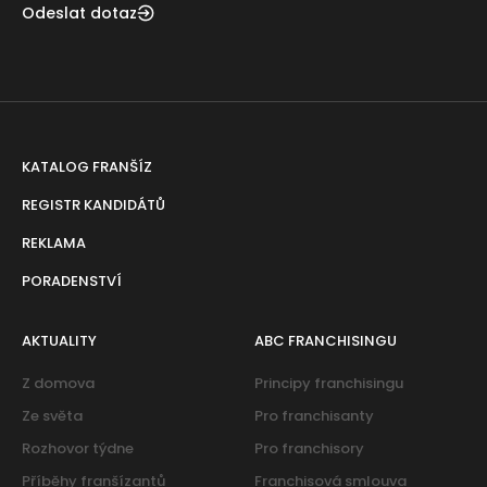
Odeslat dotaz
KATALOG FRANŠÍZ
REGISTR KANDIDÁTŮ
REKLAMA
PORADENSTVÍ
AKTUALITY
ABC FRANCHISINGU
Z domova
Principy franchisingu
Ze světa
Pro franchisanty
Rozhovor týdne
Pro franchisory
Příběhy franšízantů
Franchisová smlouva