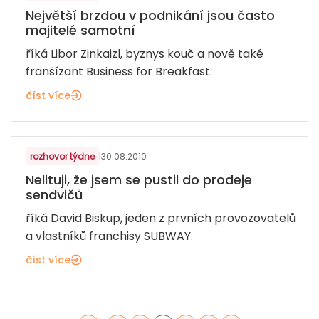
Největší brzdou v podnikání jsou často
majitelé samotní
říká Libor Zinkaizl, byznys kouč a nově také
franšízant Business for Breakfast.
číst více
GASTRONOMIE
rozhovor týdne
|
30.08.2010
Nelituji, že jsem se pustil do prodeje
sendvičů
říká David Biskup, jeden z prvních provozovatelů
a vlastníků franchisy SUBWAY.
číst více