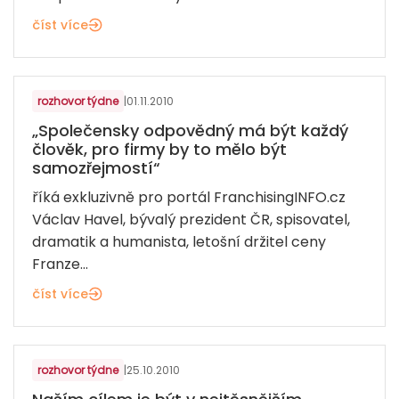
číst více
rozhovor týdne
|
01.11.2010
„Společensky odpovědný má být každý
člověk, pro firmy by to mělo být
samozřejmostí“
říká exkluzivně pro portál FranchisingINFO.cz
Václav Havel, bývalý prezident ČR, spisovatel,
dramatik a humanista, letošní držitel ceny
Franze...
číst více
MÓDA A OBUV
rozhovor týdne
|
25.10.2010