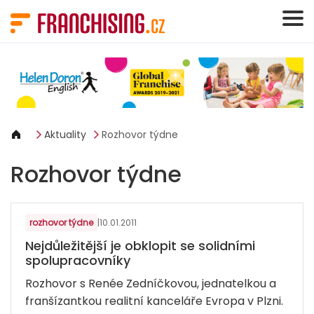
Panel pro správu cookies
Aktuality
Rozhovor týdne
Rozhovor týdne
REALITY A SPRÁVA NEMOVITOSTÍ
rozhovor týdne
|
10.01.2011
Nejdůležitější je obklopit se solidními
spolupracovníky
Rozhovor s Renée Zedníčkovou, jednatelkou a
franšízantkou realitní kanceláře Evropa v Plzni.