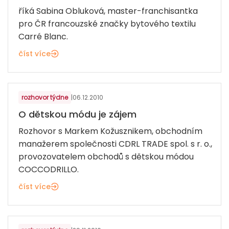
říká Sabina Obluková, master-franchisantka
pro ČR francouzské značky bytového textilu
Carré Blanc.
číst více
MÓDA A OBUV
rozhovor týdne
|
06.12.2010
O dětskou módu je zájem
Rozhovor s Markem Kožusznikem, obchodním
manažerem společnosti CDRL TRADE spol. s r. o.,
provozovatelem obchodů s dětskou módou
COCCODRILLO.
číst více