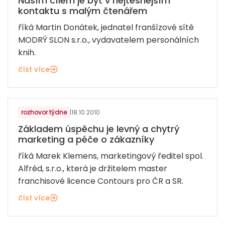
Naším cílem je být v nejtěsnějším
kontaktu s malým čtenářem
říká Martin Donátek, jednatel franšízové sítě
MODRÝ SLON s.r.o., vydavatelem personálních
knih.
číst více
LÉKÁRNY A ZDRAVÍ
rozhovor týdne
|
18.10.2010
Základem úspěchu je levný a chytrý
marketing a péče o zákazníky
říká Marek Klemens, marketingový ředitel spol.
Alfréd, s.r.o., která je držitelem master
franchisové licence Contours pro ČR a SR.
číst více
BANKOVNICTVÍ A FINANCE