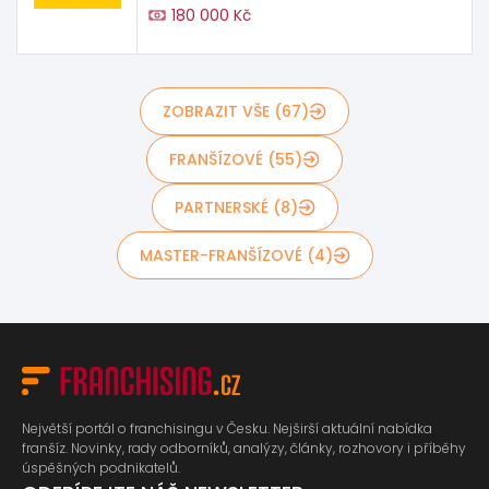
180 000 Kč
ZOBRAZIT VŠE (67)
FRANŠÍZOVÉ (55)
PARTNERSKÉ (8)
MASTER-FRANŠÍZOVÉ (4)
Největší portál o franchisingu v Česku. Nejširší aktuální nabídka
franšíz. Novinky, rady odborníků, analýzy, články, rozhovory i příběhy
úspěšných podnikatelů.