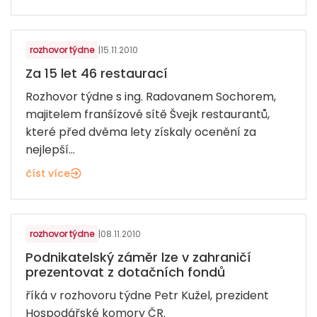
GASTRONOMIE
rozhovor týdne
|
15.11.2010
Za 15 let 46 restaurací
Rozhovor týdne s ing. Radovanem Sochorem,
majitelem franšízové sítě Švejk restaurantů,
které před dvěma lety získaly ocenění za
nejlepší...
číst více
rozhovor týdne
|
08.11.2010
Podnikatelský záměr lze v zahraničí
prezentovat z dotačních fondů
říká v rozhovoru týdne Petr Kužel, prezident
Hospodářské komory ČR.