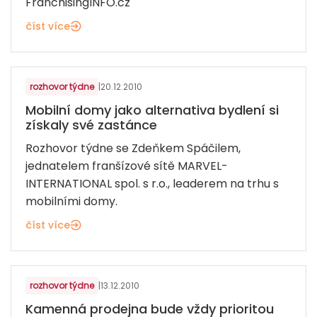
FranchisingINFO.cz
číst více
DŮM, BYT A ZAHRADA
rozhovor týdne
|
20.12.2010
Mobilní domy jako alternativa bydlení si
získaly své zastánce
Rozhovor týdne se Zdeňkem Spáčilem,
jednatelem franšízové sítě MARVEL-
INTERNATIONAL spol. s r.o., leaderem na trhu s
mobilními domy.
číst více
DŮM, BYT A ZAHRADA
rozhovor týdne
|
13.12.2010
Kamenná prodejna bude vždy prioritou