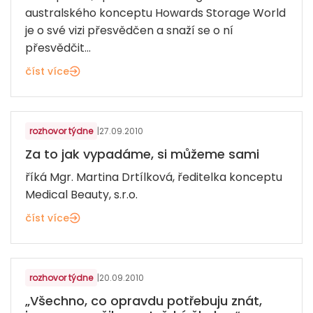
australského konceptu Howards Storage World
je o své vizi přesvědčen a snaží se o ní
přesvědčit...
číst více
ZDRAVÍ, KRÁSA, SPORT
rozhovor týdne
|
27.09.2010
Za to jak vypadáme, si můžeme sami
říká Mgr. Martina Drtílková, ředitelka konceptu
Medical Beauty, s.r.o.
číst více
VZDĚLÁVÁNÍ
rozhovor týdne
|
20.09.2010
„Všechno, co opravdu potřebuju znát,