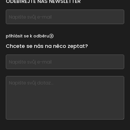
ODEBÍREJTE NÁŠ NEWSLETTER
If
you
see
this,
přihlásit se k odběru
leave
Chcete se nás na něco zeptat?
this
form
If
field
you
blank
see
this,
leave
this
form
field
blank