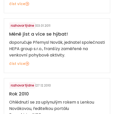
číst více
ZDRAVÍ, KRÁSA, SPORT
rozhovor týdne
|
03.01.2011
Méně jíst a více se hýbat!
doporučuje Přemysl Novák, jednatel společnosti
HEPA group s.r.o., franšízy zaměřené na
venkovní pohybové aktivity.
číst více
rozhovor týdne
|
27.12.2010
Rok 2010
Ohlédnutí se za uplynulým rokem s Lenkou
Novákovou, ředitelkou portálu