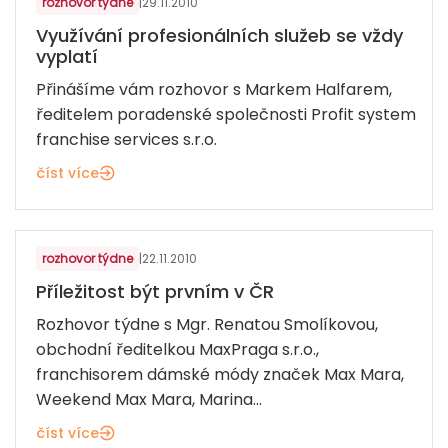
rozhovor týdne
|
29.11.2010
Využívání profesionálních služeb se vždy
vyplatí
Přinášíme vám rozhovor s Markem Halfarem,
ředitelem poradenské společnosti Profit system
franchise services s.r.o.
číst více
MÓDA A OBUV
rozhovor týdne
|
22.11.2010
Příležitost být prvním v ČR
Rozhovor týdne s Mgr. Renatou Smolíkovou,
obchodní ředitelkou MaxPraga s.r.o.,
franchisorem dámské módy značek Max Mara,
Weekend Max Mara, Marina...
číst více