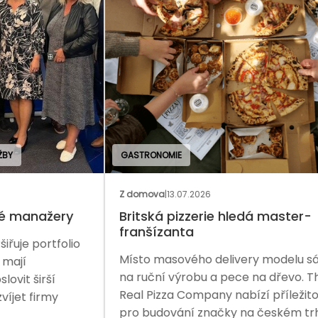
GASTRONOMIE
BAN
Z domova
|
13.07.2026
Rozh
y
Britská pizzerie hledá master-
Na 
franšízanta
io
Řed
Místo masového delivery modelu sází
Pre
na ruční výrobu a pece na dřevo. The
sta
Real Pizza Company nabízí příležitost
fina
pro budování značky na českém trhu.