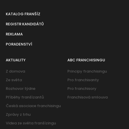
KATALOG FRANŠÍZ
REGISTR KANDIDÁTŮ
REKLAMA
PORADENSTVÍ
AKTUALITY
ABC FRANCHISINGU
Z domova
Principy franchisingu
Ze světa
Pro franchisanty
Rozhovor týdne
Pro franchisory
Příběhy franšízantů
Franchisová smlouva
Česká asociace franchisingu
Zprávy z trhu
Videa ze světa franšízingu