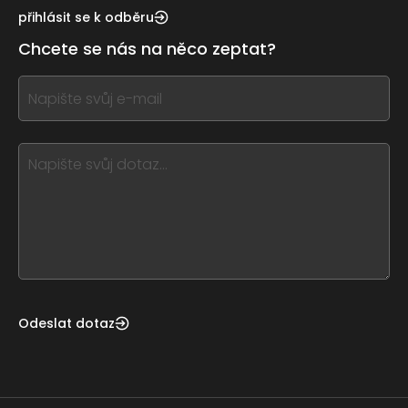
this,
přihlásit se k odběru
leave
Chcete se nás na něco zeptat?
this
form
If
field
you
blank
see
this,
leave
this
form
field
blank
Odeslat dotaz