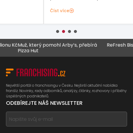
Čís
Číst více
u Kč
Muž, který pomohl Arby’s, přebírá
ReFresh Bistro 
Pizza Hut
Největší portál o franchisingu v Česku. Nejširší aktuální nabídka
franšíz. Novinky, rady odborníků, analýzy, články, rozhovory i příběhy
úspěšných podnikatelů.
ODEBÍREJTE NÁŠ NEWSLETTER
If
you
see