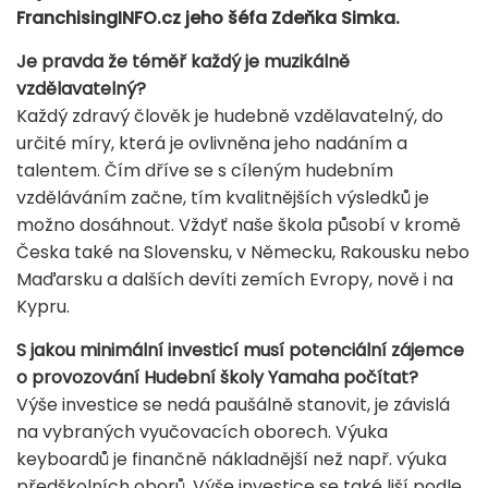
FranchisingINFO.cz jeho šéfa Zdeňka Simka.
Je pravda že téměř každý je muzikálně
vzdělavatelný?
Každý zdravý člověk je hudebně vzdělavatelný, do
určité míry, která je ovlivněna jeho nadáním a
talentem. Čím dříve se s cíleným hudebním
vzděláváním začne, tím kvalitnějších výsledků je
možno dosáhnout. Vždyť naše škola působí v kromě
Česka také na Slovensku, v Německu, Rakousku nebo
Maďarsku a dalších devíti zemích Evropy, nově i na
Kypru.
S jakou minimální investicí musí potenciální zájemce
o provozování Hudební školy Yamaha počítat?
Výše investice se nedá paušálně stanovit, je závislá
na vybraných vyučovacích oborech. Výuka
keyboardů je finančně nákladnější než např. výuka
předškolních oborů. Výše investice se také liší podle