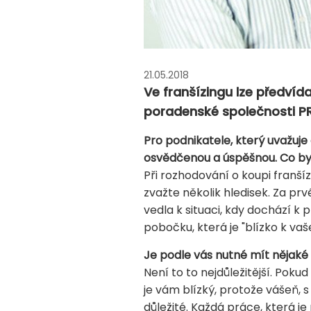
21.05.2018
Ve franšízingu lze předvída
poradenské společnosti PR
Pro podnikatele, který uvažuje
osvědčenou a úspěšnou. Co by
Při rozhodování o koupi franší
zvažte několik hledisek. Za prv
vedla k situaci, kdy dochází k 
pobočku, která je "blízko k vaš
Je podle vás nutné mít nějaké
Není to to nejdůležitější. Pok
je vám blízký, protože vášeň, 
důležité. Každá práce, která j