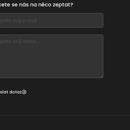
ete se nás na něco zeptat?
,
ve
m
d
nk
slat dotaz