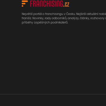
Největší portál o franchisingu v Česku. Nejširší aktuální nab
franšíz. Novinky, rady odborníků, analýzy, články, rozhovory i
příběhy úspěšných podnikatelů.