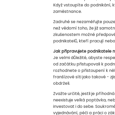
Když vstoupíte do podnikání, 
zaměstnance.
Zadruhé se nezaměřujte pouze 
než vědomí toho, že již samotná
zkušenostem možné předpovědět
podnikatelů, kteří pracují neb
Jak připravujete podnikatele n
Je velmi důležité, abyste resp
od začátku přistupovali k podn
rozhodnete o přistoupení k ně
franšízové síti jako takové - zj
obdrželi.
Zvažte určitě, jestli je příhod
neexistuje velká poptávka, neb
investovat i do sebe. Soukromé
vyjednávání, péči a práci o zák