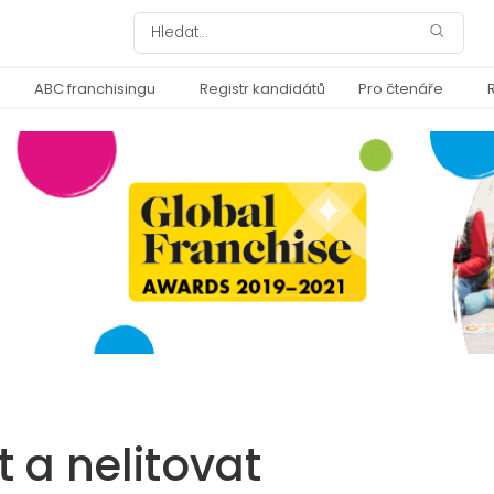
ABC franchisingu
Registr kandidátů
Pro čtenáře
t a nelitovat