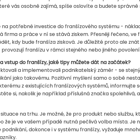
které vás osobně zajímá, spíše oslovíte a budete správně
na potřebné investice do franšízového systému - náklad
 firma a práce v ní se stává ziskem. Přesněji řečeno, ve 
, kdy bude franšíza zisková. Je důležité proto ale znát 
o provozují franšízu v rámci stejného nebo jiného povolen
a vstup do franšízy, jaké tipy můžete dát na začátek?
ektovali a implementovali podnikatelský záměr - se stejný
ikání jako takovému. Pozitivní myšlení samo o sobě nesta
kterému z existujících franšízových systémů, informujte
istěte si, nakolik je například příslušná značka spolehlivá,
ná situace na trhu. Je možné, že pro produkt nebo službu, 
o že je ve vašem případě nutná pečlivá volba místa. Je n
 podnikání, dokonce i v systému franšízy, vyžaduje mnoho
azníky.