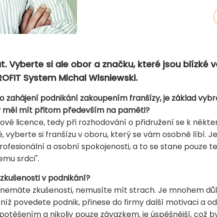
t. Vyberte si ale obor a značku, které jsou blízké v
OFIT System Michal Wisniewski.
 o zahájení podnikání zakoupením franšízy, je základ vybra
 měl mít přitom především na paměti?
zové licence, tedy při rozhodování o přidružení se k něk
é, vyberte si franšízu v oboru, který se vám osobně líbí. J
profesionální a osobní spokojenosti, a to se stane pouze t
emu srdci".
 zkušenosti v podnikání?
ud nemáte zkušenosti, nemusíte mít strach. Je mnohem důle
s níž povedete podnik, přinese do firmy další motivaci a o
e potěšením a nikoliv pouze závazkem, je úspěšnější, což