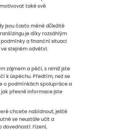
 motivovat také své
y jsou často méně důležité
franšízingu je díky rozsáhlým
podmínky a finanční situaci
í ve stejném odvětví.
m zájmem a péčí, s nimiž jste
čí k úspěchu. Předtím, než se
 se o podmínkách spolupráce a
 a jak přesné informace jste
které chcete nabídnout, ještě
utné se neustále učit a
 dovedností: řízení,