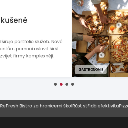
rie hledá master-
ry modelu sází na ruční
vo. The Real Pizza Company
o budování značky na českém
BANKOVNICTVÍ A FINANCE
 Bistro za hranicemi škol
Růst střídá efektivita
Pizza Come