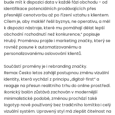
bude mít k dispozici data v každé fázi obchodu – od
identifikace potenciálních prodávajících přes
přesnější cenotvorbu až po řízení vztahu s klientem.
Cílem je, aby makléř řešil byznys, ne operativu, a měl
k dispozici nástroje, které mu pomáhají dělat lepší
obchodní rozhodnutí než konkurence,“ popisuje
Hrubý. Proměnou projde i marketing značky, který se
rovněž posune k automatizovanému a
personalizovanému oslovování klientů.
Součástí proměny je i rebranding značky.
Remax Česko letos zahájil postupnou změnu vizuální
identity, která vychází z principu „digital-first“ a
reaguje na přesun realitního trhu do online prostředí.
Ikonický balón zůstává zachován v modernější
minimalistické podobě, změnou prochází také
logotyp nově používaný bez tradičního lomítka i celý
vizuální systém. Upravený styl má zlepšit čitelnost na