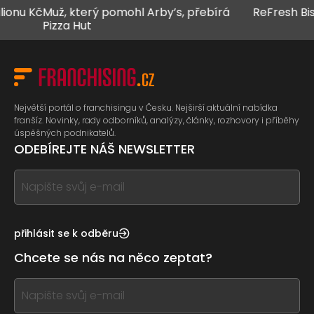
 Kč
Muž, který pomohl Arby’s, přebírá
ReFresh Bistro z
Pizza Hut
Největší portál o franchisingu v Česku. Nejširší aktuální nabídka
franšíz. Novinky, rady odborníků, analýzy, články, rozhovory i příběhy
úspěšných podnikatelů.
ODEBÍREJTE NÁŠ NEWSLETTER
If
you
see
this,
přihlásit se k odběru
leave
Chcete se nás na něco zeptat?
this
form
If
field
you