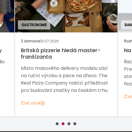
GASTRONOMIE
BAN
Z domova
|
13.07.2026
Rozh
y
Britská pizzerie hledá master-
Na 
franšízanta
io
Řed
Místo masového delivery modelu sází
Pre
na ruční výrobu a pece na dřevo. The
sta
Real Pizza Company nabízí příležitost
fina
pro budování značky na českém trhu.
Čís
Číst více