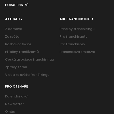
PORADENSTVÍ
AKTUALITY
ABC FRANCHISINGU
Z domova
Principy franchisingu
Ze světa
Pro franchisanty
Rozhovor týdne
Pro franchisory
Příběhy franšízantů
Franchisová smlouva
Česká asociace franchisingu
Zprávy z trhu
Videa ze světa franšízingu
PRO ČTENÁŘE
Kalendář akcí
Newsletter
O nás