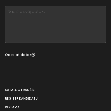
blank
see
this,
leave
this
form
field
blank
Odeslat dotaz
KATALOG FRANŠÍZ
REGISTR KANDIDÁTŮ
REKLAMA