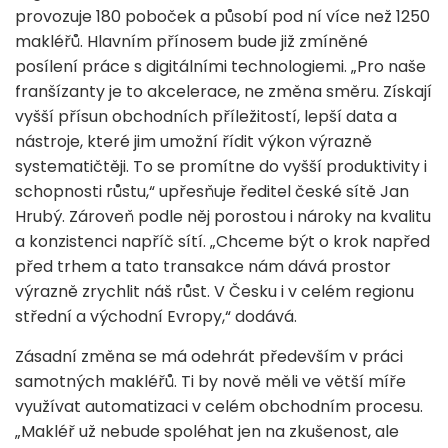
provozuje 180 poboček a působí pod ní více než 1250
makléřů. Hlavním přínosem bude již zmíněné
posílení práce s digitálními technologiemi. „Pro naše
franšízanty je to akcelerace, ne změna směru. Získají
vyšší přísun obchodních příležitostí, lepší data a
nástroje, které jim umožní řídit výkon výrazně
systematičtěji. To se promítne do vyšší produktivity i
schopnosti růstu,“ upřesňuje ředitel české sítě Jan
Hrubý. Zároveň podle něj porostou i nároky na kvalitu
a konzistenci napříč sítí. „Chceme být o krok napřed
před trhem a tato transakce nám dává prostor
výrazně zrychlit náš růst. V Česku i v celém regionu
střední a východní Evropy,“ dodává.
Zásadní změna se má odehrát především v práci
samotných makléřů. Ti by nově měli ve větší míře
využívat automatizaci v celém obchodním procesu.
„Makléř už nebude spoléhat jen na zkušenost, ale