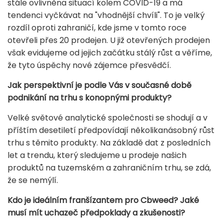
stále ovlivněna situací kolem COVID-19 a má
tendenci vyčkávat na "vhodnější chvíli". To je velký
rozdíl oproti zahraničí, kde jsme v tomto roce
otevřeli přes 20 prodejen. U již otevřených prodejen
však evidujeme od jejich začátku stálý růst a věříme,
že tyto úspěchy nové zájemce přesvědčí.
Jak perspektivní je podle Vás v současné době
podnikání na trhu s konopnými produkty?
Velké světové analytické společnosti se shodují a v
příštím desetiletí předpovídají několikanásobný růst
trhu s těmito produkty. Na základě dat z posledních
let a trendu, který sledujeme u prodeje našich
produktů na tuzemském a zahraničním trhu, se zdá,
že se nemýlí.
Kdo je ideálním franšízantem pro Cbweed? Jaké
musí mít uchazeč předpoklady a zkušenosti?