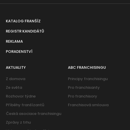
KATALOG FRANŠÍZ
REGISTR KANDIDÁTŮ
REKLAMA
PORADENSTVÍ
AKTUALITY
ABC FRANCHISINGU
Z domova
Principy franchisingu
Ze světa
Pro franchisanty
Rozhovor týdne
Pro franchisory
Příběhy franšízantů
Franchisová smlouva
Česká asociace franchisingu
Zprávy z trhu