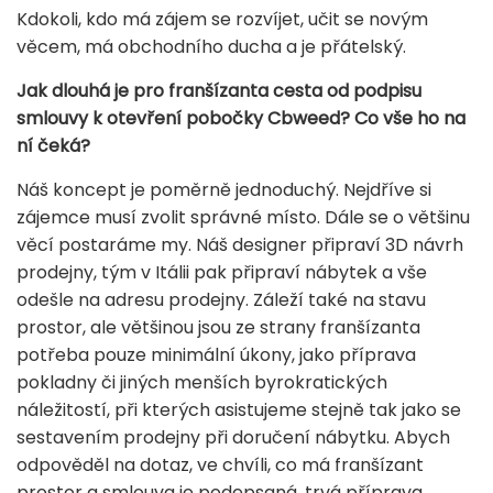
Kdokoli, kdo má zájem se rozvíjet, učit se novým
věcem, má obchodního ducha a je přátelský.
Jak dlouhá je pro franšízanta cesta od podpisu
smlouvy k otevření pobočky Cbweed? Co vše ho na
ní čeká?
Náš koncept je poměrně jednoduchý. Nejdříve si
zájemce musí zvolit správné místo. Dále se o většinu
věcí postaráme my. Náš designer připraví 3D návrh
prodejny, tým v Itálii pak připraví nábytek a vše
odešle na adresu prodejny. Záleží také na stavu
prostor, ale většinou jsou ze strany franšízanta
potřeba pouze minimální úkony, jako příprava
pokladny či jiných menších byrokratických
náležitostí, při kterých asistujeme stejně tak jako se
sestavením prodejny při doručení nábytku. Abych
odpověděl na dotaz, ve chvíli, co má franšízant
prostor a smlouva je podepsaná, trvá příprava