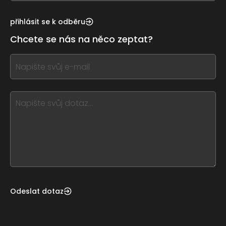
see
this,
přihlásit se k odběru
leave
Chcete se nás na něco zeptat?
this
form
If
field
you
blank
see
this,
leave
this
form
field
blank
Odeslat dotaz