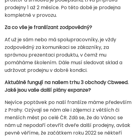
prodejny 1 až 2 měsíce. Po této době je prodejna
kompletně v provozu.
Za co vše je franšízant zodpovědný?
Ať už je sám nebo má spolupracovníky, je vždy
zodpovědný za komunikaci se zákazníky, za
správnou prezentaci produktu, v čemž mu
pomáháme školením. Dále musí sledovat sklad a
udržovat prodejnu v dobré kondici.
Aktuálně fungují na našem trhu 3 obchody Cbweed.
Jaké jsou vaše další plány expanze?
Nejvíce poptávek po naší franšíze máme především
z Prahy. Ozývají se nám ale i zájemci z větších či
menších měst po celé ČR. Zdá se, že do Vánoc se
nám už nepodaří otevřít dveře další prodejny, avšak
pevně věříme, že začátkem roku 2022 se někteří