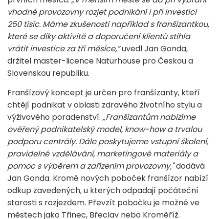
vhodné provozovny rozjet podnikání i při investici
250 tisíc. Máme zkušenosti například s franšízantkou,
které se díky aktivitě a doporučení klientů stihla
vrátit investice za tři měsíce,”
uvedl Jan Gonda,
držitel master-licence Naturhouse pro Českou a
Slovenskou republiku.
Franšízový koncept je určen pro franšízanty, kteří
chtějí podnikat v oblasti zdravého životního stylu a
výživového poradenství.
„Franšízantům nabízíme
ověřený podnikatelský model, know-how a trvalou
podporu centrály. Dále poskytujeme vstupní školení,
pravidelné vzdělávání, marketingové materiály a
pomoc s výběrem a zařízením provozovny,"
dodává
Jan Gonda. Kromě nových poboček franšízor nabízí
odkup zavedených, u kterých odpadají počáteční
starosti s rozjezdem. Převzít pobočku je možné ve
městech jako Třinec, Břeclav nebo Kroměříž.