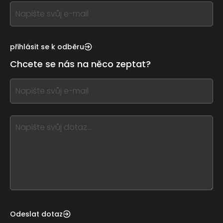
If
you
see
this,
přihlásit se k odběru
leave
Chcete se nás na něco zeptat?
this
form
If
field
you
blank
see
this,
leave
this
form
field
blank
Odeslat dotaz