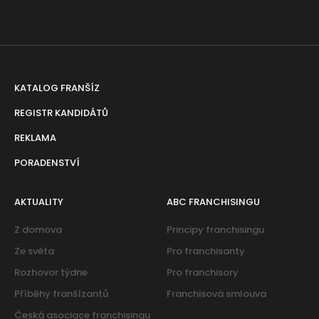
KATALOG FRANŠÍZ
REGISTR KANDIDÁTŮ
REKLAMA
PORADENSTVÍ
AKTUALITY
ABC FRANCHISINGU
Z domova
Principy franchisingu
Ze světa
Pro franchisanty
Rozhovor týdne
Pro franchisory
Příběhy franšízantů
Franchisová smlouva
Česká asociace franchisingu