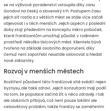
se na výživové poradenství vstoupila díky Janu
Gondovi na český a slovenský trh. Postupem času
jejich síť rostla a z větších měst se stále více začali
objevovat i v těch menších. Jejich úspěch z poslední
doby stojí především na konceptu mikro poboček,
které franšízantům umožňují působit v rodinném
prostředí několika tisícových měst. Klientela bývá
tvořena na základě osobního doporučení, díky
čemuž není zapotřebí neustále oslovovat a hledat
nové zákazníky.
Rozvoj v menších městech
Rozšíření působení této franšízové sítě svědčí nejen
byznysu, ale také zdraví. Jejich konzultanti mají podíl
na tom, že populace začíná žít o něco zdravěji. I tak
ale obézních přibývá, což není pouze lokální ale
celosvětový problém, takže franšízy se zaměřením