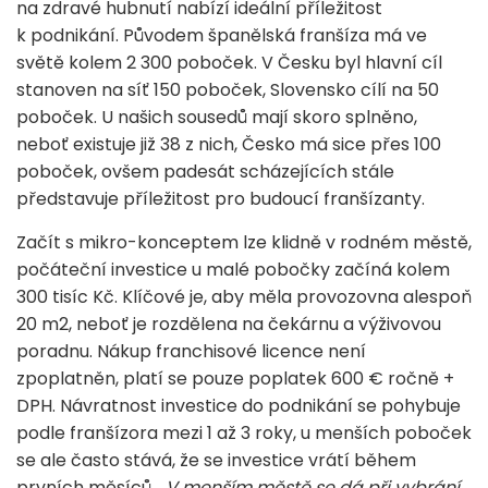
na zdravé hubnutí nabízí ideální příležitost
k podnikání. Původem španělská franšíza má ve
světě kolem 2 300 poboček. V Česku byl hlavní cíl
stanoven na síť 150 poboček, Slovensko cílí na 50
poboček. U našich sousedů mají skoro splněno,
neboť existuje již 38 z nich, Česko má sice přes 100
poboček, ovšem padesát scházejících stále
představuje příležitost pro budoucí franšízanty.
Začít s mikro-konceptem lze klidně v rodném městě,
počáteční investice u malé pobočky začíná kolem
300 tisíc Kč. Klíčové je, aby měla provozovna alespoň
20 m2, neboť je rozdělena na čekárnu a výživovou
poradnu. Nákup franchisové licence není
zpoplatněn, platí se pouze poplatek 600 € ročně +
DPH. Návratnost investice do podnikání se pohybuje
podle franšízora mezi 1 až 3 roky, u menších poboček
se ale často stává, že se investice vrátí během
prvních měsíců.
„V menším městě se dá při vybrání