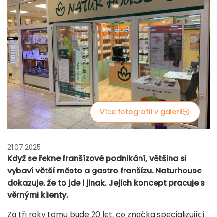
Více fotografií v galerii
21.07.2025
Když se řekne franšízové podnikání, většina si
vybaví větší město a gastro franšízu. Naturhouse
dokazuje, že to jde i jinak. Jejich koncept pracuje s
věrnými klienty.
Za tři roky tomu bude 20 let, co značka specializující