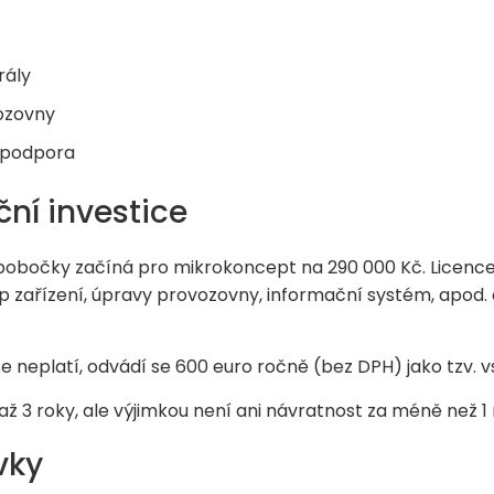
rály
vozovny
 podpora
ní investice
 pobočky začíná pro mikrokoncept na 290 000 Kč. Licence
p zařízení, úpravy provozovny, informační systém, apod.
e neplatí, odvádí se 600 euro ročně (bez DPH) jako tzv. v
 až 3 roky, ale výjimkou není ani návratnost za méně než 1 
vky