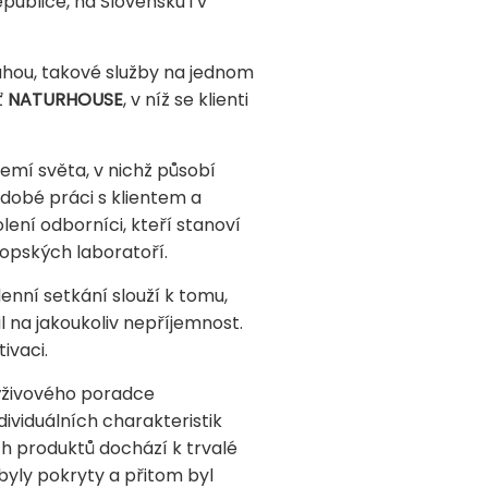
ublice, na Slovensku i v
váhou, takové služby na jednom
ť
NATURHOUSE
, v níž se klienti
emí světa, v nichž působí
dobé práci s klientem a
ní odborníci, kteří stanoví
ropských laboratoří.
enní setkání slouží k tomu,
l na jakoukoliv nepříjemnost.
ivaci.
výživového poradce
ividuálních charakteristik
 produktů dochází k trvalé
yly pokryty a přitom byl