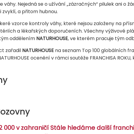
e váhy. Nejedná se o užívání „zázračných“ pilulek ani o žád
i zvyklí, a přitom hubnou.
ré vzorce kontroly váhy, které nejsou založeny na pří
tériích a lékařských doporučeních. Všechny výživové plá
ckým oddělením
NATURHOUSE
, ve kterém pracuje tým odb
ct zařadil
NATURHOUSE
na seznam Top 100 globálních fr
 NATURHOUSE ocenění v rámci soutěže FRANCHISA ROKU, k
ny
vozovny
ž 2 000 v zahraničí Stále hledáme další franc