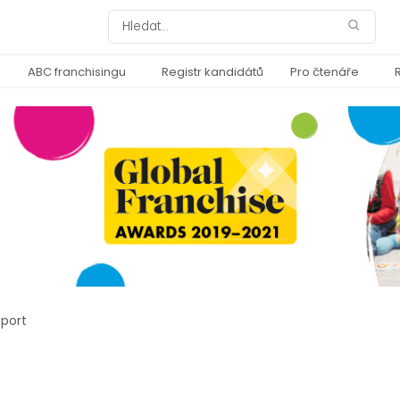
ABC franchisingu
Registr kandidátů
Pro čtenáře
sport