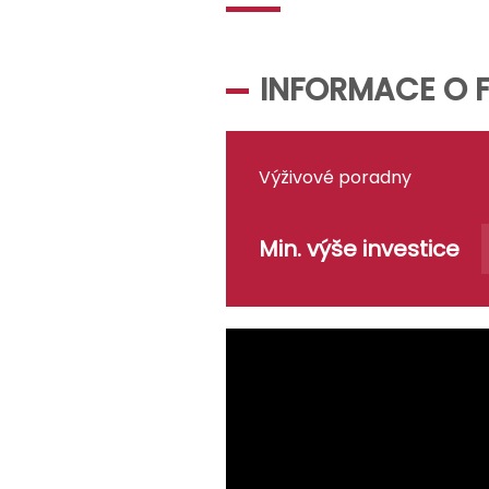
INFORMACE O 
Výživové poradny
Min. výše investice