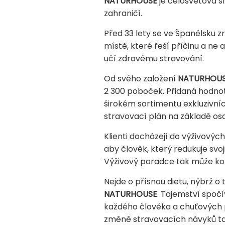
NATURHOUSE
je celosvětová s
zahraničí.
Před 33 lety se ve Španělsku z
místě, které řeší příčinu a ne 
učí zdravému stravování.
Od svého založení
NATURHOU
2 300 poboček. Přidaná hodno
širokém sortimentu exkluzivní
stravovací plán na základě oso
Klienti docházejí do výživovýc
aby člověk, který redukuje svo
Výživový poradce tak může kont
Nejde o přísnou dietu, nýbrž o
NATURHOUSE
. Tajemství spoč
každého člověka a chuťových 
změně stravovacích návyků tak