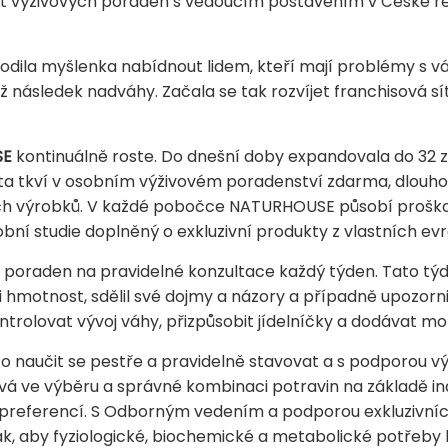
íť výživových poraden s vedoucím postavením v České rep
rodila myšlenka nabídnout lidem, kteří mají problémy s 
až následek nadváhy. Začala se tak rozvíjet franchisová sí
SE
kontinuálně roste. Do dnešní doby expandovala do 32 z
ta tkví v osobním výživovém poradenství zdarma, dlouho
ch výrobků. V každé pobočce NATURHOUSE působí proškole
bní studie doplněný o exkluzivní produkty z vlastních ev
h poraden na pravidelné konzultace každý týden. Tato týd
ji hmotnost, sdělil své dojmy a názory a případně upozorni
rolovat vývoj váhy, přizpůsobit jídelníčky a dodávat mot
 to naučit se pestře a pravidelně stavovat a s podporou 
ívá ve výběru a správné kombinaci potravin na základě ind
preferencí. S Odborným vedením a podporou exkluzivních
, aby fyziologické, biochemické a metabolické potřeby b