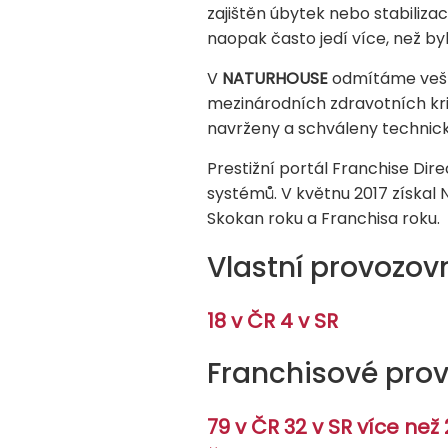
zajištěn úbytek nebo stabilizac
naopak často jedí více, než byl
V
NATURHOUSE
odmítáme veške
mezinárodních zdravotních kri
navrženy a schváleny techni
Prestižní portál Franchise Dire
systémů. V květnu 2017 získal
Skokan roku a Franchisa roku.
Vlastní provozov
18 v ČR 4 v SR
Franchisové pro
79 v ČR 32 v SR více ne