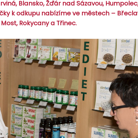
arviná, Blansko, Žďár nad Sázavou, Humpolec
čky k odkupu nabízíme ve městech – Břeclav
, Most, Rokycany a Třinec.