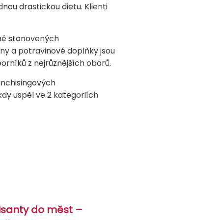
nou drastickou dietu. Klienti
sně stanovených
ny a potravinové doplňky jsou
orníků z nejrůznějších oborů.
anchisingových
dy uspěl ve 2 kategoriích
hisanty do měst –