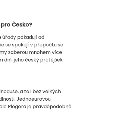
e pro Česko?
 úřady požadují od
ie se spokojí v přepočtu se
firmy zaberou mnohem více
 dní, jeho český protějšek
oduše, a to i bez velkých
edlnosti. Jednoeurovou
Podle Plögera je pravděpodobně