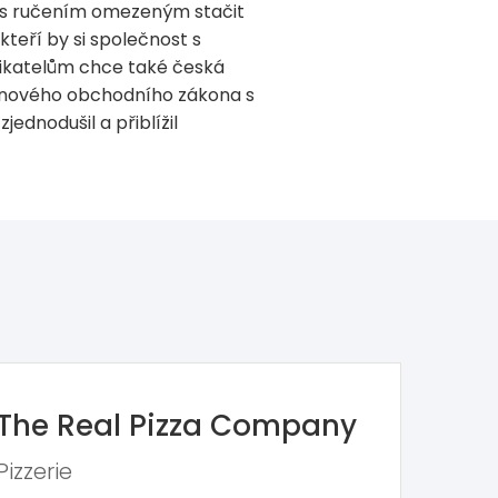
ti s ručením omezeným stačit
teří by si společnost s
dnikatelům chce také česká
hu nového obchodního zákona s
ednodušil a přiblížil
The Real Pizza Company
Pizzerie