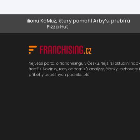
o 1 milionu Kč
Muž, který pomohl Arby’s, přebírá
ReFre
Pizza Hut
Největší portál o franchisingu v Česku. Nejširší aktuální nab
franšíz. Novinky, rady odborníků, analýzy, články, rozhovory i
příběhy úspěšných podnikatelů.