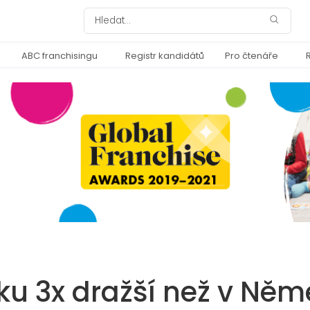
ABC franchisingu
Registr kandidátů
Pro čtenáře
ku 3x dražší než v Ně