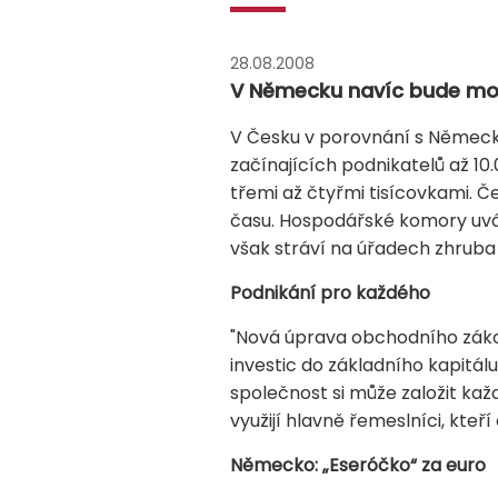
28.08.2008
V Německu navíc bude možn
V Česku v porovnání s Německe
začínajících podnikatelů až 10
třemi až čtyřmi tisícovkami.
času. Hospodářské komory uvád
však stráví na úřadech zhruba 
Podnikání pro každého
"Nová úprava obchodního zákon
investic do základního kapitál
společnost si může založit ka
využijí hlavně řemeslníci, kteří
Německo: „Eseróčko“ za euro