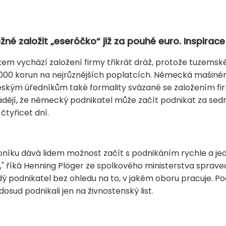
é založit „eseróčko“ již za pouhé euro. Inspirac
m vychází založení firmy třikrát dráž, protože tuzemské
.000 korun na nejrůznějších poplatcích. Německá mašinér
 Českým úředníkům také formality svázané se založením 
ějí, že německý podnikatel může začít podnikat za sedm
čtyřicet dní.
íku dává lidem možnost začít s podnikáním rychle a jedn
u," říká Henning Plöger ze spolkového ministerstva sprav
ždý podnikatel bez ohledu na to, v jakém oboru pracuje. 
 dosud podnikali jen na živnostenský list.