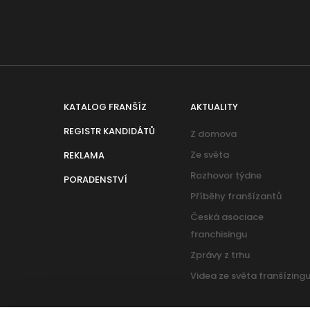
KATALOG FRANŠÍZ
AKTUALITY
REGISTR KANDIDÁTŮ
Z domova
Ze světa
REKLAMA
Rozhovor týdne
PORADENSTVÍ
Příběhy franšízantů
Česká asociace
franchisingu
Zprávy z trhu
Videa ze světa franšízing