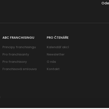
Ode
ABC FRANCHISINGU
PRO ČTENÁŘE
Principy franchisingu
Kalendář akcí
Pro franchisanty
Newsletter
Pro franchisory
O nás
Franchisová smlouva
Kontakt
u