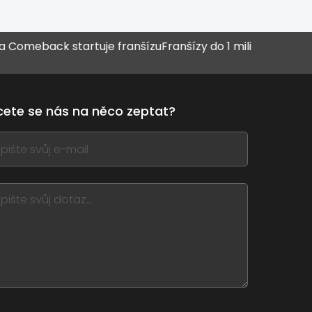
eback startuje franšízu
Franšízy do 1 milionu Kč
Muž, kter
Pizza Hut
ete se nás na něco zeptat?
,
ve
m
d
nk