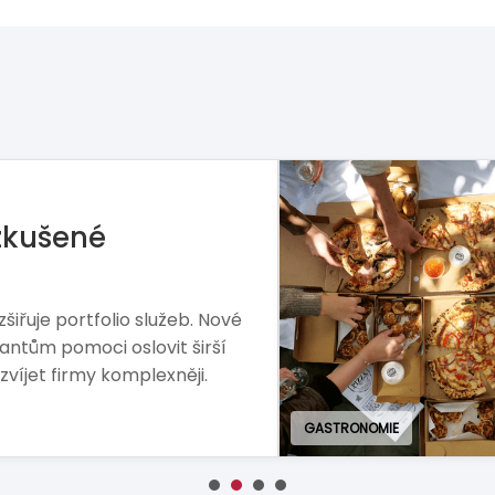
Z domova
|
13.07.2026
Britská pizzerie hledá 
franšízanta
Místo masového delivery modelu sází na
výrobu a pece na dřevo. The Real Pizz
nabízí příležitost pro budování značky
trhu.
Číst více