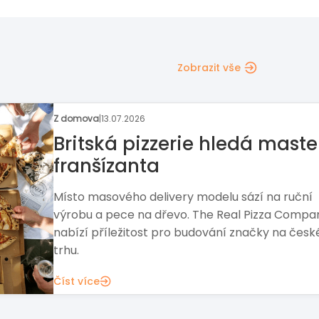
Zobrazit vše
master-
Rozhovor 
Na př
Ředitel
 ruční
vysvětlu
a Company
propojen
 na českém
Číst víc
BANKOVNICTVÍ A FINANCE