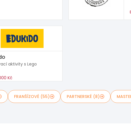
do
ací aktivity s Lego
000 Kč
FRANŠÍZOVÉ (55)
PARTNERSKÉ (8)
MASTE