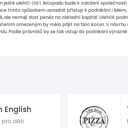
ještě ulehčí. Od 1. listopadu bude k založení společnos
e tímto způsobem usnadnit přístup k podnikání i lidem, k
, ale nemají dost peněz na základní kapitál. Ulehčit po
 ručením omezeným by mělo přijít na tisíc korun. V návr
lu. Podle právníků by se tak vstup do podnikání výrazně zj
n English
 pro děti