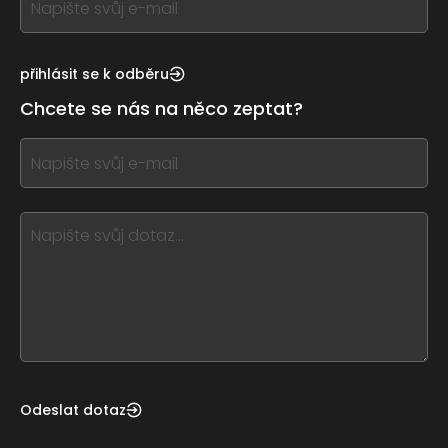
you
see
this,
přihlásit se k odběru
leave
Chcete se nás na něco zeptat?
this
form
If
field
you
blank
see
this,
leave
this
form
field
blank
Odeslat dotaz