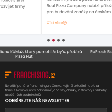
sta
Real Pizza Company nabízí příležitost
fina
pro budování značky na českém trhu.
Čís
Číst více
 Kč
Muž, který pomohl Arby’s, přebírá
ReFresh Bistro z
Pizza Hut
Největší portál o franchisingu v Česku. Nejširší aktuální nabídka
franšíz. Novinky, rady odborníků, analýzy, články, rozhovory i příběhy
úspěšných podnikatelů.
ODEBÍREJTE NÁŠ NEWSLETTER
If