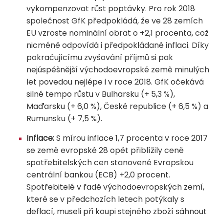
vykompenzovat růst poptávky. Pro rok 2018
společnost GfK předpokládá, že ve 28 zemích
EU vzroste nominální obrat o +2,1 procenta, což
nicméně odpovídá i předpokládané inflaci. Díky
pokračujícímu zvyšování příjmů si pak
nejúspěšnější východoevropské země minulých
let povedou nejlépe i v roce 2018. GfK očekává
silné tempo růstu v Bulharsku (+ 5,3 %),
Maďarsku (+ 6,0 %), České republice (+ 6,5 %) a
Rumunsku (+ 7,5 %).
Inflace:
S mírou inflace 1,7 procenta v roce 2017
se země evropské 28 opět přiblížily ceně
spotřebitelských cen stanovené Evropskou
centrální bankou (ECB) +2,0 procent.
Spotřebitelé v řadě východoevropských zemí,
které se v předchozích letech potýkaly s
deflací, museli při koupi stejného zboží sáhnout