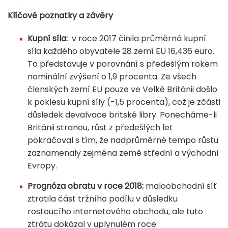
Klíčové poznatky a závěry
Kupní síla:
v roce 2017 činila průměrná kupní
síla každého obyvatele 28 zemí EU 16,436 euro.
To představuje v porovnání s předešlým rokem
nominální zvýšení o 1,9 procenta. Ze všech
členských zemí EU pouze ve Velké Británii došlo
k poklesu kupní síly (-1,5 procenta), což je zčásti
důsledek devalvace britské libry. Ponecháme-li
Británii stranou, růst z předešlých let
pokračoval s tím, že nadprůměrné tempo růstu
zaznamenaly zejména země střední a východní
Evropy.
Prognóza obratu v roce 2018:
maloobchodní síť
ztratila část tržního podílu v důsledku
rostoucího internetového obchodu, ale tuto
ztrátu dokázal v uplynulém roce