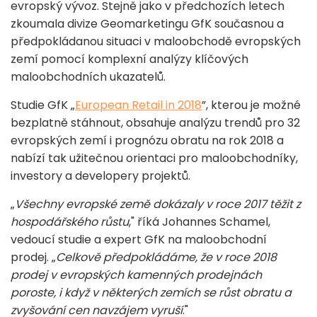
evropský vývoz. Stejně jako v předchozích letech
zkoumala divize Geomarketingu GfK současnou a
předpokládanou situaci v maloobchodě evropských
zemí pomocí komplexní analýzy klíčových
maloobchodních ukazatelů.
Studie GfK „
European Retail in 2018
”, kterou je možné
bezplatně stáhnout, obsahuje analýzu trendů pro 32
evropských zemí i prognózu obratu na rok 2018 a
nabízí tak užitečnou orientaci pro maloobchodníky,
investory a developery projektů.
„
Všechny evropské země dokázaly v roce 2017 těžit z
hospodářského růstu
," říká Johannes Schamel,
vedoucí studie a expert GfK na maloobchodní
prodej. „
Celkově předpokládáme, že v roce 2018
prodej v evropských kamenných prodejnách
poroste, i když v některých zemích se růst obratu a
zvyšování cen navzájem vyruší
."