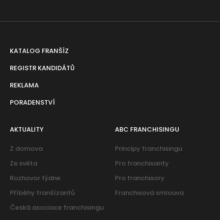
KATALOG FRANŠÍZ
REGISTR KANDIDÁTŮ
REKLAMA
PORADENSTVÍ
AKTUALITY
ABC FRANCHISINGU
Z domova
Principy franchisingu
Ze světa
Pro franchisanty
Rozhovor týdne
Pro franchisory
Příběhy franšízantů
Franchisová smlouva
Česká asociace franchisingu