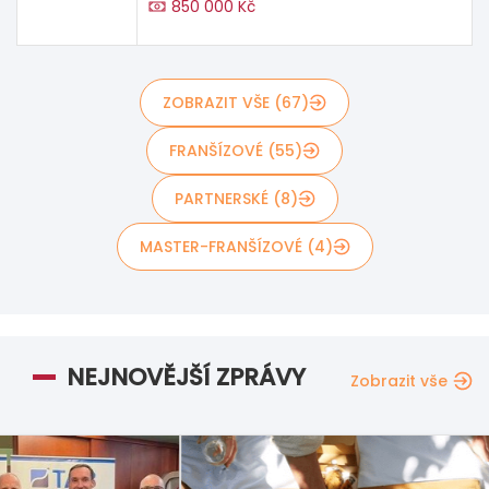
850 000 Kč
ZOBRAZIT VŠE (67)
FRANŠÍZOVÉ (55)
PARTNERSKÉ (8)
MASTER-FRANŠÍZOVÉ (4)
NEJNOVĚJŠÍ ZPRÁVY
Zobrazit vše