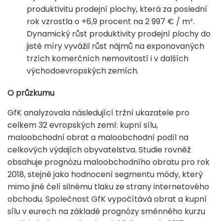
produktivitu prodejní plochy, která za poslední
rok vzrostla o +6,9 procent na 2 997 € / m².
Dynamický růst produktivity prodejní plochy do
jisté míry vyvážil růst nájmů na exponovaných
trzích komerčních nemovitostí i v dalších
východoevropských zemích.
O průzkumu
GfK analyzovala následující tržní ukazatele pro
celkem 32 evropských zemí: kupní sílu,
maloobchodní obrat a maloobchodní podíl na
celkových výdajích obyvatelstva. Studie rovněž
obsahuje prognózu maloobchodního obratu pro rok
2018, stejně jako hodnocení segmentu módy, který
mimo jiné čelí silnému tlaku ze strany internetového
obchodu. Společnost GfK vypočítává obrat a kupní
sílu v eurech na základě prognózy směnného kurzu