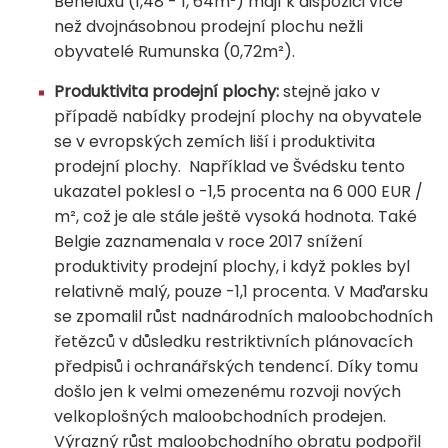
Beneluxu (1,48 - 1, 64m²) mají k dispozici více
než dvojnásobnou prodejní plochu nežli
obyvatelé Rumunska (0,72m²).
Produktivita prodejní plochy:
stejně jako v
případě nabídky prodejní plochy na obyvatele
se v evropských zemích liší i produktivita
prodejní plochy. Například ve Švédsku tento
ukazatel poklesl o -1,5 procenta na 6 000 EUR /
m², což je ale stále ještě vysoká hodnota. Také
Belgie zaznamenala v roce 2017 snížení
produktivity prodejní plochy, i když pokles byl
relativně malý, pouze -1,1 procenta. V Maďarsku
se zpomalil růst nadnárodních maloobchodních
řetězců v důsledku restriktivních plánovacích
předpisů i ochranářských tendencí. Díky tomu
došlo jen k velmi omezenému rozvoji nových
velkoplošných maloobchodních prodejen.
Výrazný růst maloobchodního obratu podpořil