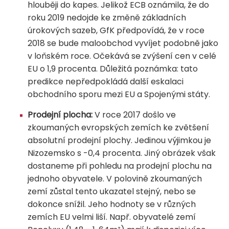
hlouběji do kapes. Jelikož ECB oznámila, že do
roku 2019 nedojde ke změně základních
úrokových sazeb, GfK předpovídá, že v roce
2018 se bude maloobchod vyvíjet podobně jako
v loňském roce. Očekává se zvýšení cen v celé
EU o 1,9 procenta. Důležitá poznámka: tato
predikce nepředpokládá další eskalaci
obchodního sporu mezi EU a Spojenými státy.
Prodejní plocha:
V roce 2017 došlo ve
zkoumaných evropských zemích ke zvětšení
absolutní prodejní plochy. Jedinou výjimkou je
Nizozemsko s -0,4 procenta. Jiný obrázek však
dostaneme při pohledu na prodejní plochu na
jednoho obyvatele. V polovině zkoumaných
zemí zůstal tento ukazatel stejný, nebo se
dokonce snížil. Jeho hodnoty se v různých
zemích EU velmi liší. Např. obyvatelé zemí