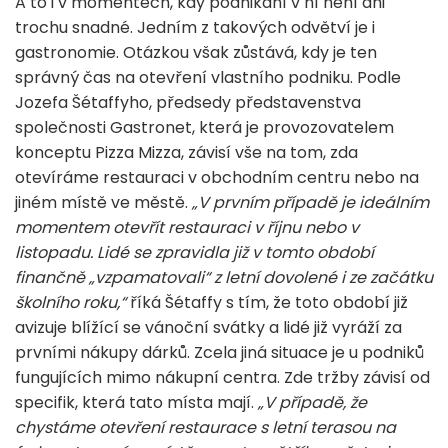
A to i v momentech, kdy podnikání v ní není ani
trochu snadné. Jedním z takových odvětví je i
gastronomie. Otázkou však zůstává, kdy je ten
správný čas na otevření vlastního podniku. Podle
Jozefa Šétaffyho, předsedy představenstva
společnosti Gastronet, která je provozovatelem
konceptu Pizza Mizza, závisí vše na tom, zda
otevíráme restauraci v obchodním centru nebo na
jiném místě ve městě.
„V prvním případě je ideálním
momentem otevřít restauraci v říjnu nebo v
listopadu. Lidé se zpravidla již v tomto období
finančně „vzpamatovali“ z letní dovolené i ze začátku
školního roku,“
říká Šétaffy s tím, že toto období již
avizuje blížící se vánoční svátky a lidé již vyráží za
prvními nákupy dárků. Zcela jiná situace je u podniků
fungujících mimo nákupní centra. Zde tržby závisí od
specifik, která tato místa mají.
„V případě, že
chystáme otevření restaurace s letní terasou na