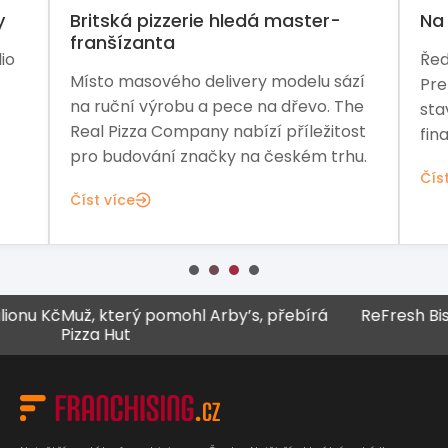
y
Britská pizzerie hledá master-
Na 
franšízanta
io
Řed
Místo masového delivery modelu sází
Pre
na ruční výrobu a pece na dřevo. The
sta
Real Pizza Company nabízí příležitost
fina
pro budování značky na českém trhu.
Čís
Číst více
Muž, který pomohl Arby’s, přebírá
ReFresh Bistro za 
Pizza Hut