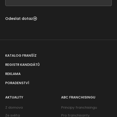
blank
Odeslat dotaz
KATALOG FRANŠÍZ
REGISTR KANDIDÁTŮ
REKLAMA
PORADENSTVÍ
AKTUALITY
ABC FRANCHISINGU
Z domova
Principy franchisingu
Ze světa
Pro franchisanty