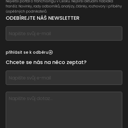
Největší portál o franchisingu v Česku. Nejširší aktuální nabídka
franšíz. Novinky, rady odborníků, analýzy, články, rozhovory i příběhy
úspěšných podnikatelů.
ODEBÍREJTE NÁŠ NEWSLETTER
If
you
see
this,
přihlásit se k odběru
leave
Chcete se nás na něco zeptat?
this
form
If
field
you
blank
see
this,
leave
this
form
field