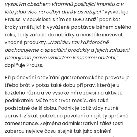
vysokým obsahem vitaminů posilující imunitu a v
létě jdou více na odbyt drinky osvěžující,“
vysvětluje
Prauss. V souvislosti s tím se UGO snaží podnikat
kroky směřující k vyvážené poptávce během celého
roku, tedy zařadit do nabídky a neustále inovovat
vhodné produkty.
„Nabídku tak každoročně
obohacujeme o speciální produkty a jejich zařazení
plánujeme právě vzhledem k ročnímu období,“
doplňuje Prauss.
Při plánování otevírání gastronomického provozu je
třeba brát v potaz také dobu příprav, která je u
každého různá a ve vysoké míře závisí na aktivitě
podnikatele. Může tak trvat měsíc, ale také
podstatně delší dobu. Podnik je totiž vždy nutné
upravit, získat potřebná povolení a najít ty správné
zaměstnance. Zejména administrativní záležitosti
zaberou nejvíce času, stejně tak jako splnění