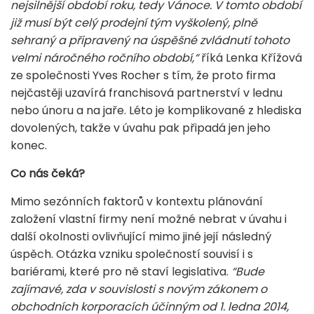
nejsilnější období roku, tedy Vánoce. V tomto období
již musí být celý prodejní tým vyškolený, plně
sehraný a připravený na úspěšné zvládnutí tohoto
velmi náročného ročního období,“
říká Lenka Křížová
ze společnosti Yves Rocher s tím, že proto firma
nejčastěji uzavírá franchisová partnerství v lednu
nebo únoru a na jaře. Léto je komplikované z hlediska
dovolených, takže v úvahu pak připadá jen jeho
konec.
Co nás čeká?
Mimo sezónních faktorů v kontextu plánování
založení vlastní firmy není možné nebrat v úvahu i
další okolnosti ovlivňující mimo jiné její následný
úspěch. Otázka vzniku společností souvisí i s
bariérami, které pro ně staví legislativa.
“Bude
zajímavé, zda v souvislosti s novým zákonem o
obchodních korporacích účinným od 1. ledna 2014,