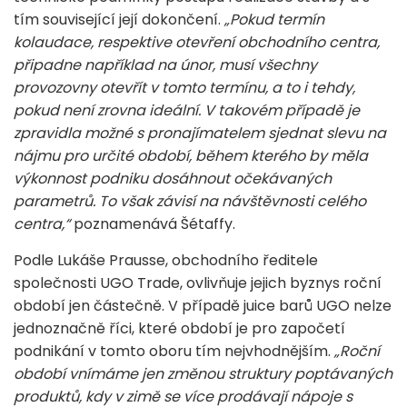
tím související její dokončení.
„Pokud termín
kolaudace, respektive otevření obchodního centra,
připadne například na únor, musí všechny
provozovny otevřít v tomto termínu, a to i tehdy,
pokud není zrovna ideální. V takovém případě je
zpravidla možné s pronajímatelem sjednat slevu na
nájmu pro určité období, během kterého by měla
výkonnost podniku dosáhnout očekávaných
parametrů. To však závisí na návštěvnosti celého
centra,“
poznamenává Šétaffy.
Podle Lukáše Prausse, obchodního ředitele
společnosti UGO Trade, ovlivňuje jejich byznys roční
období jen částečně. V případě juice barů UGO nelze
jednoznačně říci, které období je pro započetí
podnikání v tomto oboru tím nejvhodnějším.
„Roční
období vnímáme jen změnou struktury poptávaných
produktů, kdy v zimě se více prodávají nápoje s