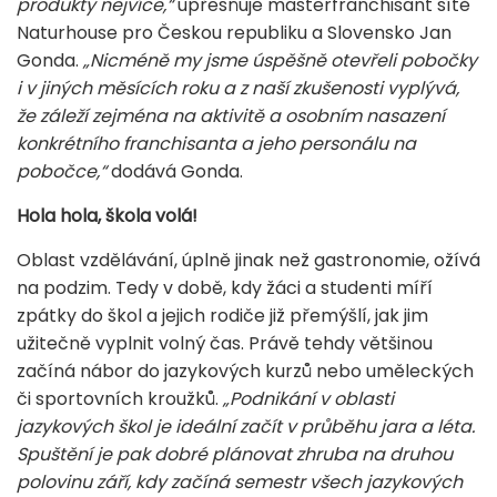
produkty nejvíce,“
upřesňuje masterfranchisant sítě
Naturhouse pro Českou republiku a Slovensko Jan
Gonda.
„Nicméně my jsme úspěšně otevřeli pobočky
i v jiných měsících roku a z naší zkušenosti vyplývá,
že záleží zejména na aktivitě a osobním nasazení
konkrétního franchisanta a jeho personálu na
pobočce,“
dodává Gonda.
Hola hola, škola volá!
Oblast vzdělávání, úplně jinak než gastronomie, ožívá
na podzim. Tedy v době, kdy žáci a studenti míří
zpátky do škol a jejich rodiče již přemýšlí, jak jim
užitečně vyplnit volný čas. Právě tehdy většinou
začíná nábor do jazykových kurzů nebo uměleckých
či sportovních kroužků.
„Podnikání v oblasti
jazykových škol je ideální začít v průběhu jara a léta.
Spuštění je pak dobré plánovat zhruba na druhou
polovinu září, kdy začíná semestr všech jazykových