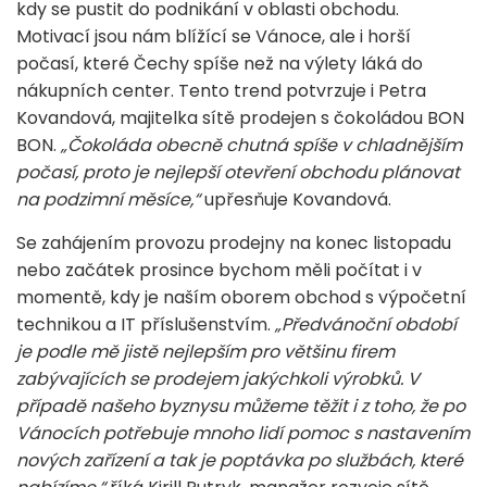
kdy se pustit do podnikání v oblasti obchodu.
Motivací jsou nám blížící se Vánoce, ale i horší
počasí, které Čechy spíše než na výlety láká do
nákupních center. Tento trend potvrzuje i Petra
Kovandová, majitelka sítě prodejen s čokoládou BON
BON.
„Čokoláda obecně chutná spíše v chladnějším
počasí, proto je nejlepší otevření obchodu plánovat
na podzimní měsíce,“
upřesňuje Kovandová.
Se zahájením provozu prodejny na konec listopadu
nebo začátek prosince bychom měli počítat i v
momentě, kdy je naším oborem obchod s výpočetní
technikou a IT příslušenstvím.
„Předvánoční období
je podle mě jistě nejlepším pro většinu firem
zabývajících se prodejem jakýchkoli výrobků. V
případě našeho byznysu můžeme těžit i z toho, že po
Vánocích potřebuje mnoho lidí pomoc s nastavením
nových zařízení a tak je poptávka po službách, které