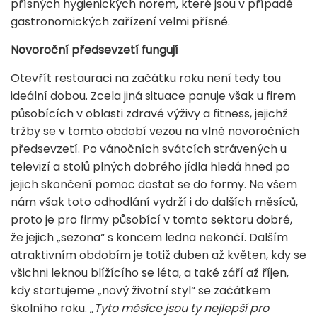
přísných hygienických norem, které jsou v případě
gastronomických zařízení velmi přísné.
Novoroční předsevzetí fungují
Otevřít restauraci na začátku roku není tedy tou
ideální dobou. Zcela jiná situace panuje však u firem
působících v oblasti zdravé výživy a fitness, jejichž
tržby se v tomto období vezou na vlně novoročních
předsevzetí. Po vánočních svátcích strávených u
televizí a stolů plných dobrého jídla hledá hned po
jejich skončení pomoc dostat se do formy. Ne všem
nám však toto odhodlání vydrží i do dalších měsíců,
proto je pro firmy působící v tomto sektoru dobré,
že jejich „sezona“ s koncem ledna nekončí. Dalším
atraktivním obdobím je totiž duben až květen, kdy se
všichni leknou blížícího se léta, a také září až říjen,
kdy startujeme „nový životní styl“ se začátkem
školního roku.
„Tyto měsíce jsou ty nejlepší pro