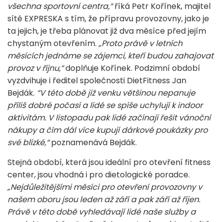
všechna sportovní centra,“
říká Petr Kořínek, majitel
sítě EXPRESKA s tím, že přípravu provozovny, jako je
ta jejich, je třeba plánovat již dva měsíce před jejím
chystaným otevřením.
„Proto právě v letních
měsících jednáme se zájemci, kteří budou zahajovat
provoz v říjnu,“
doplňuje Kořínek. Podzimní období
vyzdvihuje i ředitel společnosti DietFitness Jan
Bejdák.
“V této době již venku většinou nepanuje
příliš dobré počasí a lidé se spíše uchylují k indoor
aktivitám. V listopadu pak lidé začínají řešit vánoční
nákupy a čím dál více kupují dárkové poukázky pro
své blízké,“
poznamenává Bejdák.
Stejná období, která jsou ideální pro otevření fitness
center, jsou vhodná i pro dietologické poradce.
„Nejdůležitějšími měsíci pro otevření provozovny v
našem oboru jsou leden až září a pak září až říjen.
Právě v této době vyhledávají lidé naše služby a