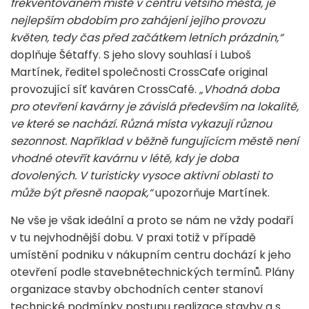
frekventovaném místě v centru většího města, je
nejlepším obdobím pro zahájení jejího provozu
květen, tedy čas před začátkem letních prázdnin,“
doplňuje Šétaffy. S jeho slovy souhlasí i Luboš
Martínek, ředitel společnosti CrossCafe original
provozující síť kaváren CrossCafé.
„Vhodná doba
pro otevření kavárny je závislá především na lokalitě,
ve které se nachází. Různá místa vykazují různou
sezonnost. Například v běžně fungujícícm městě není
vhodné otevřít kavárnu v létě, kdy je doba
dovolených. V turisticky vysoce aktivní oblasti to
může být přesně naopak,“
upozorňuje Martínek.
Ne vše je však ideální a proto se nám ne vždy podaří
v tu nejvhodnější dobu. V praxi totiž v případě
umístění podniku v nákupním centru dochází k jeho
otevření podle stavebnětechnických termínů. Plány
organizace stavby obchodních center stanoví
technické podmínky postupu realizace stavby a s