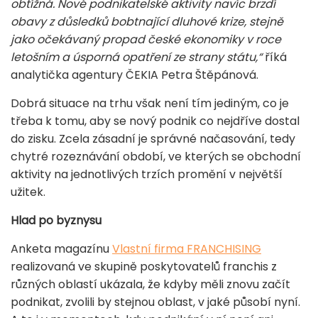
obtížná. Nové podnikatelské aktivity navíc brzdí
obavy z důsledků bobtnající dluhové krize, stejně
jako očekávaný propad české ekonomiky v roce
letošním a úsporná opatření ze strany státu,“
říká
analytička agentury ČEKIA Petra Štěpánová.
Dobrá situace na trhu však není tím jediným, co je
třeba k tomu, aby se nový podnik co nejdříve dostal
do zisku. Zcela zásadní je správné načasování, tedy
chytré rozeznávání období, ve kterých se obchodní
aktivity na jednotlivých trzích promění v největší
užitek.
Hlad po byznysu
Anketa magazínu
Vlastní firma FRANCHISING
realizovaná ve skupině poskytovatelů franchis z
různých oblastí ukázala, že kdyby měli znovu začít
podnikat, zvolili by stejnou oblast, v jaké působí nyní.