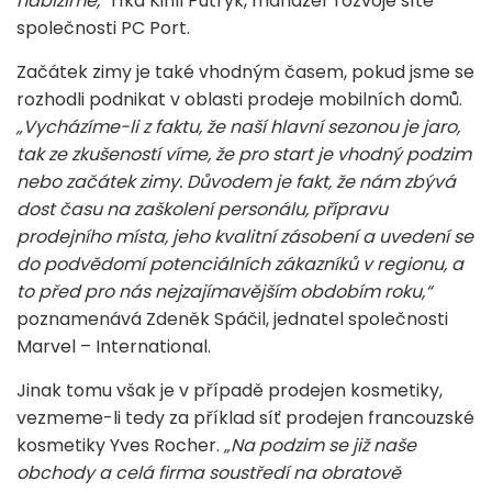
nabízíme,“
říká Kirill Putryk, manažer rozvoje sítě
společnosti PC Port.
Začátek zimy je také vhodným časem, pokud jsme se
rozhodli podnikat v oblasti prodeje mobilních domů.
„Vycházíme-li z faktu, že naší hlavní sezonou je jaro,
tak ze zkušeností víme, že pro start je vhodný podzim
nebo začátek zimy. Důvodem je fakt, že nám zbývá
dost času na zaškolení personálu, přípravu
prodejního místa, jeho kvalitní zásobení a uvedení se
do podvědomí potenciálních zákazníků v regionu, a
to před pro nás nejzajímavějším obdobím roku,“
poznamenává Zdeněk Spáčil, jednatel společnosti
Marvel – International.
Jinak tomu však je v případě prodejen kosmetiky,
vezmeme-li tedy za příklad síť prodejen francouzské
kosmetiky Yves Rocher.
„Na podzim se již naše
obchody a celá firma soustředí na obratově