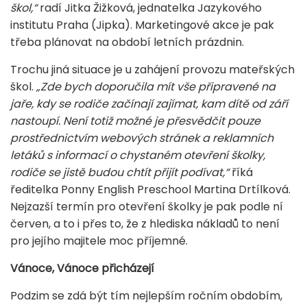
škol,“
radí Jitka Žižková, jednatelka Jazykového
institutu Praha (Jipka). Marketingové akce je pak
třeba plánovat na období letních prázdnin.
Trochu jiná situace je u zahájení provozu mateřských
škol.
„Zde bych doporučila mít vše připravené na
jaře, kdy se rodiče začínají zajímat, kam dítě od září
nastoupí. Není totiž možné je přesvědčit pouze
prostřednictvím webových stránek a reklamních
letáků s informací o chystaném otevření školky,
rodiče se jistě budou chtít přijít podívat,“
říká
ředitelka Ponny English Preschool Martina Drtílková.
Nejzazší termín pro otevření školky je pak podle ní
červen, a to i přes to, že z hlediska nákladů to není
pro jejího majitele moc příjemné.
Vánoce, Vánoce přicházejí
Podzim se zdá být tím nejlepším ročním obdobím,