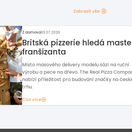
Zobrazit vše
Rozhovor týdne
|
06.07.2026
Na příležitosti nestačí čekat
Ředitel marketingu Broker Point Premium Jan L
vysvětluje, proč síť staví úspěch franšízantů na
propojení financí, realit a stálé péči o klienty.
Číst více