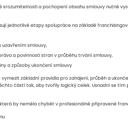
ečné srozumitelnosti a pochopení obsahu smlouvy nutné vys
sují jednotlivé etapy spolupráce na základě franchisingo
í s uzavřením smlouvy,
 práva a povinnosti stran v průběhu trvání smlouvy,
říčiny a způsoby ukončení smlouvy
k vymezit základní pravidla pro zahájení, průběh a ukončen
chto částí tak, aby tvořily logický celek. Usnadní se tí
 která by neměla chybět v profesionálně připravené fran
ému