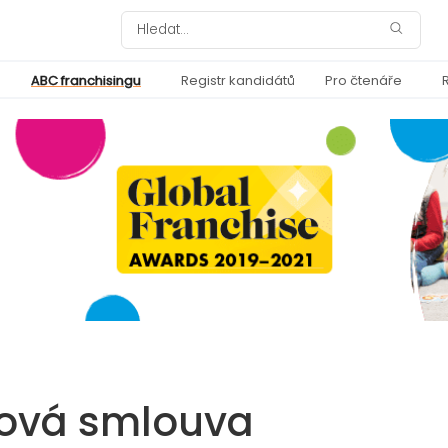
ABC franchisingu
Registr kandidátů
Pro čtenáře
gová smlouva