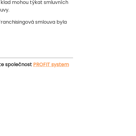
říklad mohou týkat smluvních
uvy.
franchisingová smlouva byla
te společnost
PROFIT system