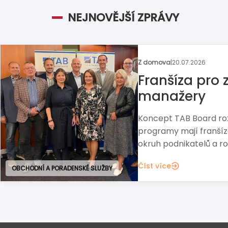
NEJNOVĚJŠÍ ZPRÁVY
Z domova
|
13.07.2026
Britská pizze
franšízanta
Místo masového delive
výrobu a pece na dře
nabízí příležitost pr
trhu.
GASTRONOMIE
Číst více