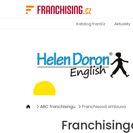
Panel pro správu cookies
Katalog franšíz
Aktuality
ABC franchisingu
Franchisová smlouva
Franchisin