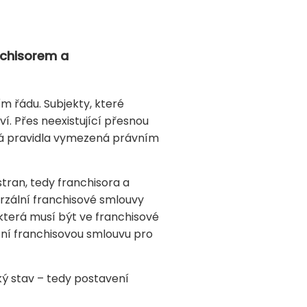
nchisorem a
m řádu. Subjekty, které
ví. Přes neexistující přesnou
aná pravidla vymezená právním
tran, tedy franchisora a
erzální franchisové smlouvy
 která musí být ve franchisové
tní franchisovou smlouvu pro
ký stav – tedy postavení