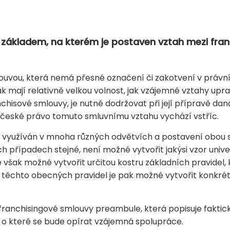
 základem, na kterém je postaven vztah mezi fra
ouvou, která nemá přesné označení či zakotvení v právní
k mají relativně velkou volnost, jak vzájemné vztahy upra
chisové smlouvy, je nutné dodržovat při její přípravě d
é české právo tomuto smluvnímu vztahu vychází vstříc.
u využíván v mnoha různých odvětvích a postavení obou s
ých případech stejné, není možné vytvořit jakýsi vzor univ
 však možné vytvořit určitou kostru základních pravidel,
 těchto obecných pravidel je pak možné vytvořit konkré
 franchisingové smlouvy preambule, která popisuje faktic
, o které se bude opírat vzájemná spolupráce.