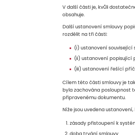
V další části je, kvůli dostat
obsahuje.
Další ustanovení smlouvy popi
rozdělit na tři části:
(i) ustanovení souvisejíc
(ii) ustanovení popisující
(iii) ustanovení řešící p
Cílem této části smlouvy je ta
byla zachována posloupnost tě
připravenému dokumentu.
Níže jsou uvedena ustanovení,
zásady přistoupení k syst
doba trvání smlouvy