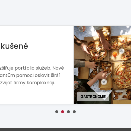
rie hledá master-
ry modelu sází na ruční
vo. The Real Pizza Company
o budování značky na českém
BANKOVNICTVÍ A FINANCE