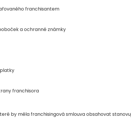
ařovaného franchisantem
 poboček a ochranné známky
platky
rany franchisora
které by měla franchisingová smlouva obsahovat stanovu