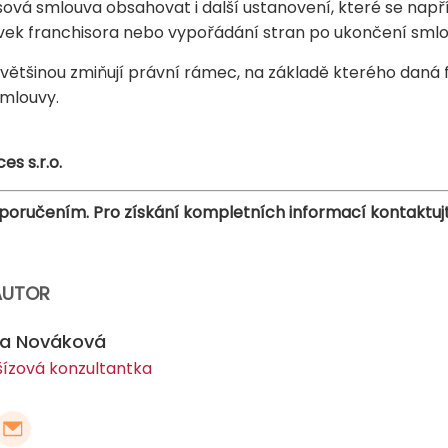
vá smlouva obsahovat i další ustanovení, které se nap
vek franchisora nebo vypořádání stran po ukončení smlo
ětšinou zmiňují právní rámec, na základě kterého daná 
mlouvy.
s s.r.o.
poručením. Pro získání kompletních informací kontaktuj
AUTOR
ka Nováková
šízová konzultantka