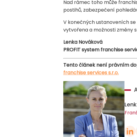
Nad rámec toho může franchiso
postihů, zabezpečení pohledá
V konečných ustanoveních se v
vytvořena a možnosti změny s
Lenka Nováková
PROFIT system franchise service
Tento článek není právním do
franchise services s.r.o.
Len
Fran