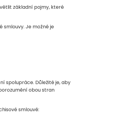
větlit základní pojmy, které
vé smlouvy. Je možné je
í spolupráce. Důležité je, aby
m porozumění obou stran
chisové smlouvě: