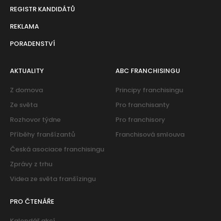
REGISTR KANDIDÁTŮ
REKLAMA
PORADENSTVÍ
AKTUALITY
ABC FRANCHISINGU
Z domova
Principy franchisingu
Ze světa
Pro franchisanty
Rozhovor týdne
Pro franchisory
Příběhy franšízantů
Franchisová smlouva
Česká asociace franchisingu
Zprávy z trhu
Videa ze světa franšízingu
PRO ČTENÁŘE
Kalendář akcí