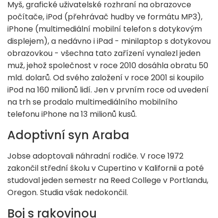
Myš, grafické uživatelské rozhraní na obrazovce
počítače, iPod (přehrávač hudby ve formátu MP3),
iPhone (multimediální mobilní telefon s dotykovým
displejem), a nedávno i iPad - minilaptop s dotykovou
obrazovkou - všechna tato zařízení vynalezl jeden
muž, jehož společnost v roce 2010 dosáhla obratu 50
mld. dolarů. Od svého založení v roce 2001 si koupilo
iPod na 160 milionů lidí. Jen v prvním roce od uvedení
na trh se prodalo multimediálního mobilního
telefonu iPhone na 13 milionů kusů.
Adoptivní syn Araba
Jobse adoptovali náhradní rodiče. V roce 1972
zakončil střední školu v Cupertino v Kalifornii a poté
studoval jeden semestr na Reed College v Portlandu,
Oregon. Studia však nedokončil.
Boj s rakovinou