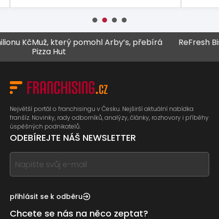
nu Kč
Muž, který pomohl Arby’s, přebírá
ReFresh Bistro
Pizza Hut
Největší portál o franchisingu v Česku. Nejširší aktuální nabídka
franšíz. Novinky, rady odborníků, analýzy, články, rozhovory i příběhy
úspěšných podnikatelů.
ODEBÍREJTE NÁŠ NEWSLETTER
If
you
see
this,
přihlásit se k odběru
leave
Chcete se nás na něco zeptat?
this