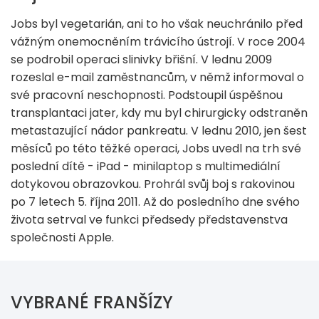
Jobs byl vegetarián, ani to ho však neuchránilo před
vážným onemocněním trávicího ústrojí. V roce 2004
se podrobil operaci slinivky břišní. V lednu 2009
rozeslal e-mail zaměstnancům, v němž informoval o
své pracovní neschopnosti. Podstoupil úspěšnou
transplantaci jater, kdy mu byl chirurgicky odstraněn
metastazující nádor pankreatu. V lednu 2010, jen šest
měsíců po této těžké operaci, Jobs uvedl na trh své
poslední dítě - iPad - minilaptop s multimediální
dotykovou obrazovkou. Prohrál svůj boj s rakovinou
po 7 letech 5. října 2011. Až do posledního dne svého
života setrval ve funkci předsedy představenstva
společnosti Apple.
VYBRANÉ FRANŠÍZY