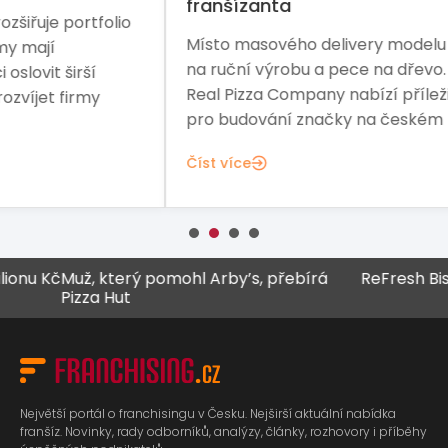
franšízanta
io
Řed
Místo masového delivery modelu sází
Pre
na ruční výrobu a pece na dřevo. The
sta
Real Pizza Company nabízí příležitost
fina
pro budování značky na českém trhu.
Čís
Číst více
 Kč
Muž, který pomohl Arby’s, přebírá
ReFresh Bistro z
Pizza Hut
Největší portál o franchisingu v Česku. Nejširší aktuální nabídka
franšíz. Novinky, rady odborníků, analýzy, články, rozhovory i příběhy