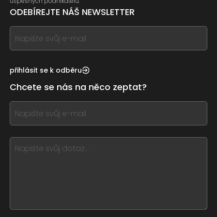
úspěšných podnikatelů.
ODEBÍREJTE NÁŠ NEWSLETTER
If
you
see
this,
přihlásit se k odběru
leave
Chcete se nás na něco zeptat?
this
form
If
field
you
blank
see
this,
leave
this
form
field
blank