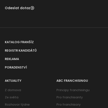
Odeslat dotaz
KATALOG FRANŠÍZ
REGISTR KANDIDÁTŮ
REKLAMA
PORADENSTVÍ
AKTUALITY
ABC FRANCHISINGU
Z domova
Principy franchisingu
Ze světa
Pro franchisanty
Rozhovor týdne
Pro franchisory