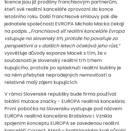
licence jsou již prodány franchisovým partnerům,
kteří své realitní kanceláře zprovozní do konce
letošního roku. Další franchisové smlouvy pak dle
jednatele společnosti EVROPA Michala Macka čekají
na podpis.
„Franchisová síť realitní kanceláře Evropa
vstupuje na slovenský trh, protože ho povařuje za
perspektivní a v dalších letech očekává jeho růst,“
vysvětluje důvody expanze Macek s tím, že v
současnosti je slovenský realitní trh trhem
kupujícího, protože po splasknutí realitní bubliny je
na něm přebytek neprodejných nemovitostí a
relativně malý zájem kupujících.
V rámci Slovenské republiky bude firma používat
lokální mutace značky - EUROPA realitná kancelária.
První pobočka na Slovensku vystupuje pod názvem
EUROPA realitná kancelária Bratislava I. Vznikla
spojením konceptu EUROPA se zavedenou realitní
kanceláří Correct, která v bratislavském kraji působí