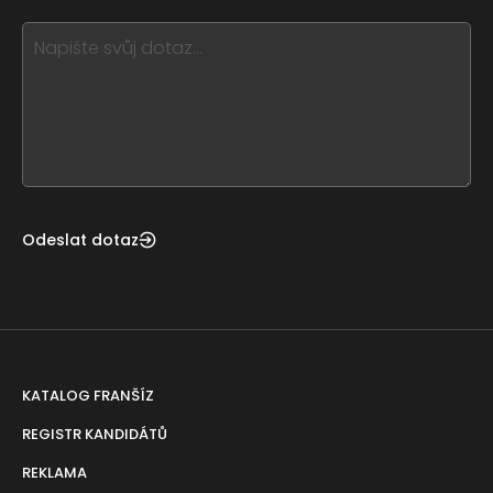
blank
see
this,
leave
this
form
field
blank
Odeslat dotaz
KATALOG FRANŠÍZ
REGISTR KANDIDÁTŮ
REKLAMA