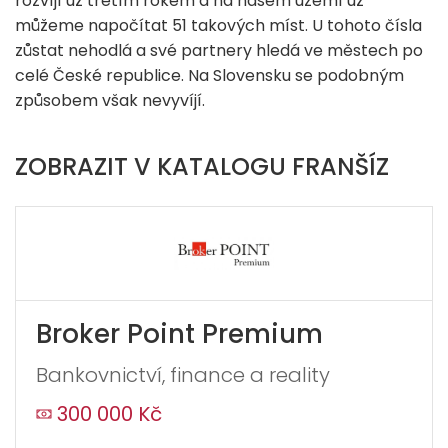
rozvíjí už třetím rokem a na našem území už
můžeme napočítat 51 takových míst. U tohoto čísla
zůstat nehodlá a své partnery hledá ve městech po
celé České republice. Na Slovensku se podobným
způsobem však nevyvíjí.
ZOBRAZIT V KATALOGU FRANŠÍZ
Broker Point Premium
Bankovnictví, finance a reality
300 000 Kč