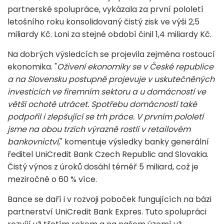
partnerské spolupráce, vykázala za první pololetí
letošního roku konsolidovaný čistý zisk ve výši 2,5
miliardy Kč. Loni za stejné období činil 1,4 miliardy Kč.
Na dobrých výsledcích se projevila zejména rostoucí
ekonomika. "
Oživení ekonomiky se v České republice
a na Slovensku postupně projevuje v uskutečněných
investicích ve firemním sektoru a u domácností ve
větší ochotě utrácet. Spotřebu domácností také
podpořil i zlepšující se trh práce. V prvním pololetí
jsme na obou trzích výrazně rostli v retailovém
bankovnictví
," komentuje výsledky banky generální
ředitel UniCredit Bank Czech Republic and Slovakia.
Čistý výnos z úroků dosáhl téměř 5 miliard, což je
meziročně o 60 % více.
Bance se daří i v rozvoji poboček fungujících na bázi
partnerství UniCredit Bank Expres. Tuto spolupráci