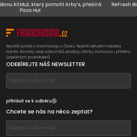
u Kč
Muž, který pomohl Arby’s, přebírá
ReFresh Bistro 
Pizza Hut
Největší portál o franchisingu v Česku. Nejširší aktuální nabídka
franšíz. Novinky, rady odborníků, analýzy, články, rozhovory i příběhy
úspěšných podnikatelů.
ODEBÍREJTE NÁŠ NEWSLETTER
If
you
see
this,
přihlásit se k odběru
leave
Chcete se nás na něco zeptat?
this
form
If
field
you