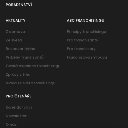
PORADENSTVÍ
AKTUALITY
ABC FRANCHISINGU
Z domova
Principy franchisingu
Ze světa
Pro franchisanty
Rozhovor týdne
Pro franchisory
Příběhy franšízantů
Franchisová smlouva
Česká asociace franchisingu
Zprávy z trhu
Videa ze světa franšízingu
PRO ČTENÁŘE
Kalendář akcí
Newsletter
O nás