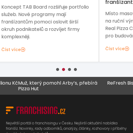
franšízanta
io
Řed
Místo masového delivery modelu sází
Pre
na ruční výrobu a pece na dřevo. The
sta
Real Pizza Company nabízí příležitost
fina
pro budování značky na českém trhu.
Čís
Číst více
 Kč
Muž, který pomohl Arby’s, přebírá
ReFresh Bistro z
Pizza Hut
Největší portál o franchisingu v Česku. Nejširší aktuální nabídka
franšíz. Novinky, rady odborníků, analýzy, články, rozhovory i příběhy