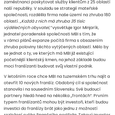
zaměstnanci poskytovat služby klientům z 25 oblastí
naší republiky. V souladu se strategií mateřské
společnosti, rozdělila firma naše území na zhruba 180
oblastí.
„Každá z nich má zhruba 35 tisíc
výdělečných obyvatel,“
vysvětluje Igor Minjarík,
jednatel poradenské společnosti MBI s tím, že
v rámci plánů expanze počítá firma s obsazením
zhruba poloviny těchto vytýčených oblastí. Mělo by
se jednat o ty, ve kterých má MBI již existující
početnější klientský kmen, na jehož základě budou
moci franšízanti budovat svůj vlastní podnik.
V letošním roce chce MBI na tuzemském trhu najít a
otevřít 10 nových franšíz. Obdobný cíl si společnost
stanovila i na sousedním Slovensku. Své budoucí
partnery hledá hned na několika „frontách“. Prvním
typem franšízantů mohou být investoři, kteří budou
investici do franšízy brát jako jednu z možností
rozložení svého finančního portfolia. Takový investor