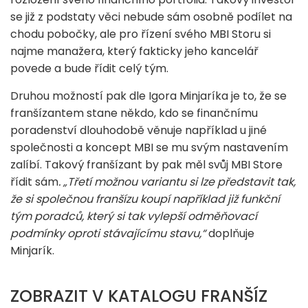
se již z podstaty věci nebude sám osobně podílet na
chodu pobočky, ale pro řízení svého MBI Storu si
najme manažera, který fakticky jeho kancelář
povede a bude řídit celý tým.
Druhou možností pak dle Igora Minjaríka je to, že se
franšízantem stane někdo, kdo se finančnímu
poradenství dlouhodobě věnuje například u jiné
společnosti a koncept MBI se mu svým nastavením
zalíbí. Takový franšízant by pak měl svůj MBI Store
řídit sám
. „Třetí možnou variantu si lze představit tak,
že si společnou franšízu koupí například již funkční
tým poradců, který si tak vylepší odměňovací
podmínky oproti stávajícímu stavu,“
doplňuje
Minjarík.
ZOBRAZIT V KATALOGU FRANŠÍZ