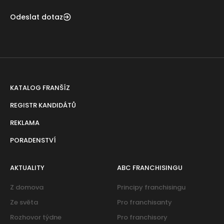
Odeslat dotaz
KATALOG FRANŠÍZ
REGISTR KANDIDÁTŮ
REKLAMA
PORADENSTVÍ
AKTUALITY
ABC FRANCHISINGU
Z domova
Principy franchisingu
Ze světa
Pro franchisanty
Rozhovor týdne
Pro franchisory