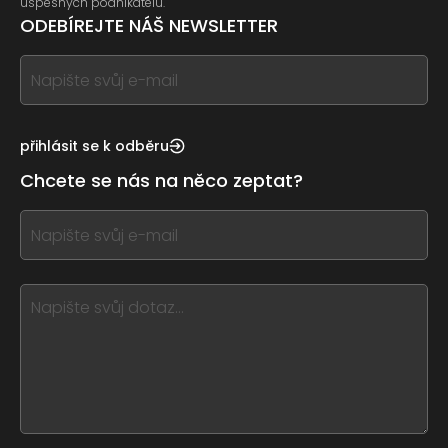
úspěšných podnikatelů.
ODEBÍREJTE NÁŠ NEWSLETTER
If
you
see
this,
přihlásit se k odběru
leave
Chcete se nás na něco zeptat?
this
form
If
field
you
blank
see
this,
leave
this
form
field
blank