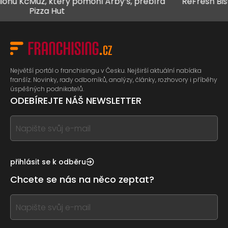
, který pomohl Arby’s, přebírá
ReFresh Bistro za hra
za Hut
Největší portál o franchisingu v Česku. Nejširší aktuální nabídka
franšíz. Novinky, rady odborníků, analýzy, články, rozhovory i příběhy
úspěšných podnikatelů.
ODEBÍREJTE NÁŠ NEWSLETTER
If
you
see
this,
přihlásit se k odběru
leave
Chcete se nás na něco zeptat?
this
form
If
field
you
blank
see