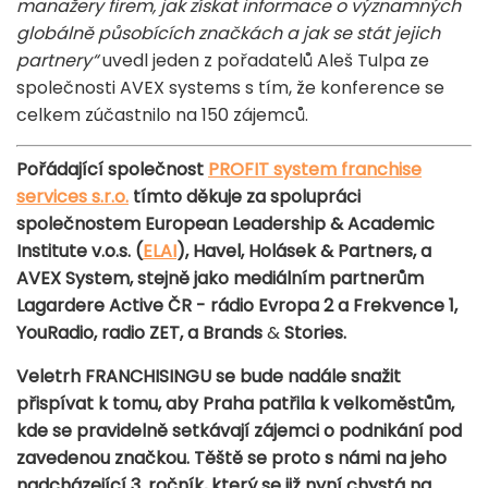
manažery firem, jak získat informace o významných
globálně působících značkách a jak se stát jejich
partnery“
uvedl jeden z pořadatelů Aleš Tulpa ze
společnosti AVEX systems s tím, že konference se
celkem zúčastnilo na 150 zájemců.
Pořádající společnost
PROFIT system franchise
services s.r.o.
tímto děkuje za spolupráci
společnostem European Leadership & Academic
Institute v.o.s. (
ELAI
), Havel, Holásek & Partners​, a
AVEX System, stejně jako mediálním partnerům
Lagardere Active ČR - rádio Evropa 2 a Frekvence 1,
YouRadio, radio ZET, a Brands
&
Stories.
Veletrh FRANCHISINGU se bude nadále snažit
přispívat k tomu, aby Praha patřila k velkoměstům,
kde se pravidelně setkávají zájemci o podnikání pod
zavedenou značkou.​ Těště se proto s námi na jeho
nadcházející 3. ročník, který se již nyní chystá na