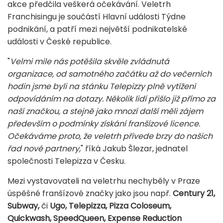
akce předčila veškerá očekávání. Veletrh
Franchisingu je součástí Hlavní události Týdne
podnikání, a patří mezi největší podnikatelské
události v České republice.
"
Velmi mile nás potěšila skvěle zvládnutá
organizace, od samotného začátku až do večerních
hodin jsme byli na stánku Telepizzy plně vytížení
odpovídáním na dotazy. Několik lidí přišlo již přímo za
naší značkou, a stejně jako mnozí další měli zájem
především o podmínky získání franšízové licence.
Očekáváme proto, že veletrh přivede brzy do našich
řad nové partnery,
" říká Jakub Šlezar, jednatel
společnosti Telepizza v Česku.
Mezi vystavovateli na veletrhu nechyběly v Praze
úspěšné franšízové značky jako jsou např.
Century 21,
Subway,
či
Ugo,
​
Telepizza,
Pizza Coloseum,
Quickwash, SpeedQueen, Expense Reduction