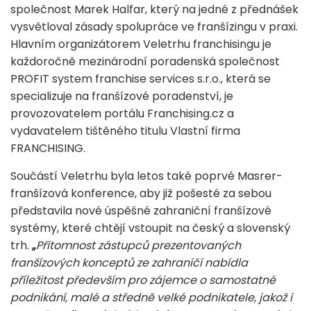
společnost Marek Halfar, který na jedné z přednášek
vysvětloval zásady spolupráce ve franšízingu v praxi.
Hlavním organizátorem Veletrhu franchisingu je
každoročně mezinárodní poradenská společnost
PROFIT system franchise services s.r.o., která se
specializuje na franšízové poradenství, je
provozovatelem portálu Franchising.cz a
vydavatelem tištěného titulu Vlastní firma
FRANCHISING.
Součástí Veletrhu byla letos také poprvé Masrer-
franšízová konference, aby již pošesté za sebou
představila nové úspěšné zahraniční franšízové
systémy, které chtějí vstoupit na český a slovenský
trh.
„
Přítomnost zástupců prezentovaných
franšízových konceptů ze zahraničí nabídla
příležitost především pro zájemce o samostatné
podnikání, malé a středně velké podnikatele, jakož i