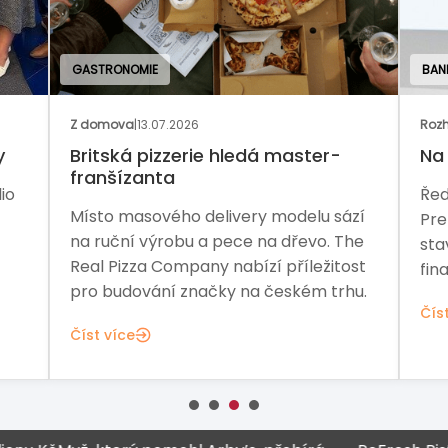
GASTRONOMIE
BAN
Z domova
|
13.07.2026
Rozh
y
Britská pizzerie hledá master-
Na 
franšízanta
io
Řed
Místo masového delivery modelu sází
Pre
na ruční výrobu a pece na dřevo. The
sta
Real Pizza Company nabízí příležitost
fina
pro budování značky na českém trhu.
Čís
Číst více