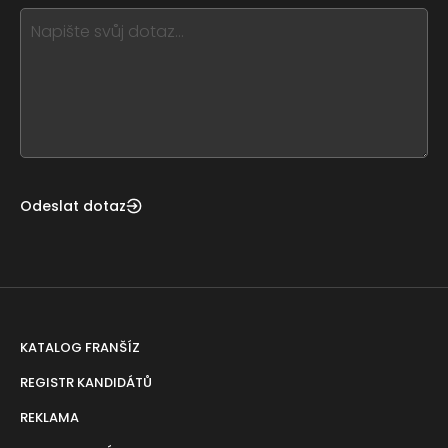
this,
leave
this
form
field
blank
Odeslat dotaz
KATALOG FRANŠÍZ
REGISTR KANDIDÁTŮ
REKLAMA