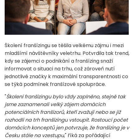
Školení franšízingu se těšila velkému zájmu i mezi
mladšímí návštěvníky veletrhu. Potvrdila tak trend,
kdy se zájemci o podnikání a franšízing snaží
informovat o situaci na trhu, což zároveň nutí
jednotlivé značky k maximální transparentnosti co
se týká podmínek franšízové spolupráce.
"
Školení franšízingu bylo vždy zaplněno, stejně tak
jsme zaznamenali velký zájem domácích
potenciálních franšízorů, kteří zvažují nebo se již
rozhodli na trh franšízingu vstoupit. Rostoucí počet
domácích konceptů jen potvrzuje, že franšízing je v
Česku stále na vzestupu
," říká za pořádající