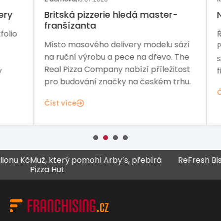
y
Britská pizzerie hledá master-
Na 
franšízanta
io
Řed
Místo masového delivery modelu sází
Pre
na ruční výrobu a pece na dřevo. The
sta
Real Pizza Company nabízí příležitost
fina
pro budování značky na českém trhu.
Čís
Číst více
Kč
Muž, který pomohl Arby’s, přebírá
ReFresh Bistro za
Pizza Hut