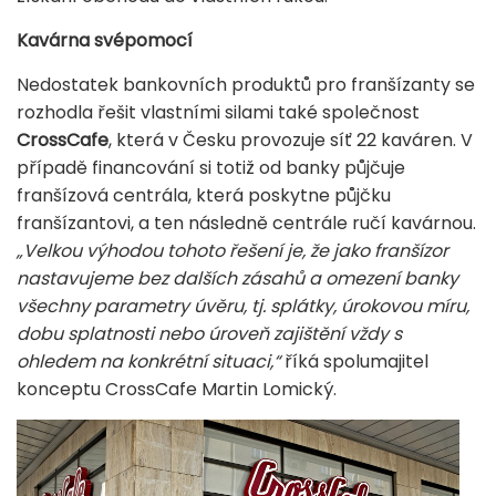
Kavárna svépomocí
Nedostatek bankovních produktů pro franšízanty se
rozhodla řešit vlastními silami také společnost
CrossCafe
, která v Česku provozuje síť 22 kaváren. V
případě financování si totiž od banky půjčuje
franšízová centrála, která poskytne půjčku
franšízantovi, a ten následně centrále ručí kavárnou.
„Velkou výhodou tohoto řešení je, že jako franšízor
nastavujeme bez dalších zásahů a omezení banky
všechny parametry úvěru, tj. splátky, úrokovou míru,
dobu splatnosti nebo úroveň zajištění vždy s
ohledem na konkrétní situaci,“
říká spolumajitel
konceptu CrossCafe Martin Lomický.