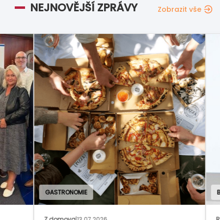
NEJNOVĚJŠÍ ZPRÁVY
Zobrazit vše
GASTRONOMIE
BAN
Z domova
|
13.07.2026
Rozh