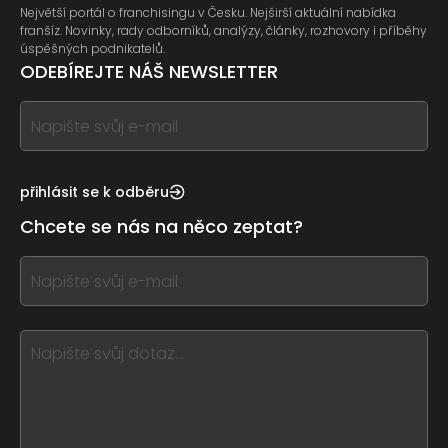
Největší portál o franchisingu v Česku. Nejširší aktuální nabídka
franšíz. Novinky, rady odborníků, analýzy, články, rozhovory i příběhy
úspěšných podnikatelů.
ODEBÍREJTE NÁŠ NEWSLETTER
If
you
see
this,
přihlásit se k odběru
leave
Chcete se nás na něco zeptat?
this
form
If
field
you
blank
see
this,
leave
this
form
field