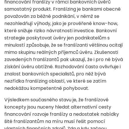
financování franšízy v rámci bankovních úvěrů
samostatný produkt. Franšízing je bankami obecně
považován za běžné podnikání, v němž se
nezohledňují výhody, jako je prověřené know-how,
které snižuje riziko návratnosti investice. Bankovní
strategie poskytovat úvěry jen podnikatelům s
minulostí způsobuje, že se franšízanti většinou ocitají
mimo skupinu reálných příjemců úvěru. Zkušenosti
zavedených franšízantů pak ukazují, že i pro ně bývá
získání úvěru obtížné. Rozhodování často ovlivňuje i
znalost bankovních specialistů, pro něž bývá
nezřídka franšízing oblastí, ve které se zatím
nedokážou kompetentně pohybovat.
Výsledkem současného stavu je, že franšízové
koncepty jsou nuceny hledat alternativní cesty
financování rozvoje franšízy a nedostatek nabídky
šité franšízantům na míru musí řešit pomocí
vlastních finančních zdrojů. Zda a kdy začnou