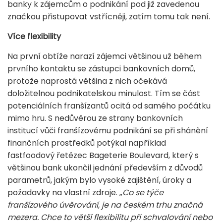
banky k zájemcům o podnikání pod již zavedenou
značkou přistupovat vstřícněji, zatím tomu tak není.
Více flexibility
Na první obtíže narazí zájemci většinou už během
prvního kontaktu se zástupci bankovních domů,
protože naprostá většina z nich očekává
doložitelnou podnikatelskou minulost. Tím se část
potenciálních franšízantů ocitá od samého počátku
mimo hru. S nedůvěrou ze strany bankovních
institucí vůči franšízovému podnikání se při shánění
finančních prostředků potýkal například
fastfoodový řetězec Bageterie Boulevard, který s
většinou bank ukončil jednání především z důvodů
parametrů, jakým bylo vysoké zajištění, úroky a
požadavky na vlastní zdroje. „
Co se týče
franšízového úvěrování, je na českém trhu značná
mezera. Chce to větší flexibilitu při schvalování nebo