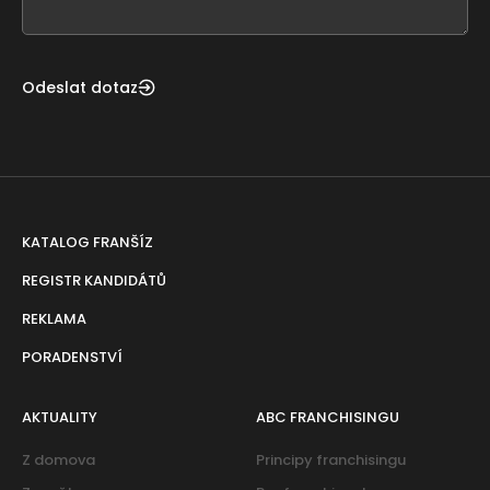
blank
Odeslat dotaz
KATALOG FRANŠÍZ
REGISTR KANDIDÁTŮ
REKLAMA
PORADENSTVÍ
AKTUALITY
ABC FRANCHISINGU
Z domova
Principy franchisingu