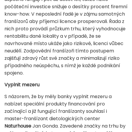
počáteční investice snižuje o desítky procent firemní
know-how. V neposlední řadě je v zájmu samotných
franšízorů aby příjemci licence prosperovali. Řada z
nich proto provádí průzkum trhu, který vyhodnocuje
rentabilitu dané lokality a v případě, že se
navrhované místo ukáže jako rizikové, licenci vůbec
neudělí. Zodpovědní franšízoři tímto postupem
zajišťují zdravý růst své značky a minimalizují riziko
případného neúspěchu, s nímž je každé podnikání
spojeno.
Vyplnit mezeru
S názorem, že by měly banky vyplnit mezeru a
nabízet speciální produkty financování pro
začínající a již fungující franšízanty souhlasí i
master-franšízant dietologických center
Naturhouse
Jan Gonda. Zavedené značky na trhu by