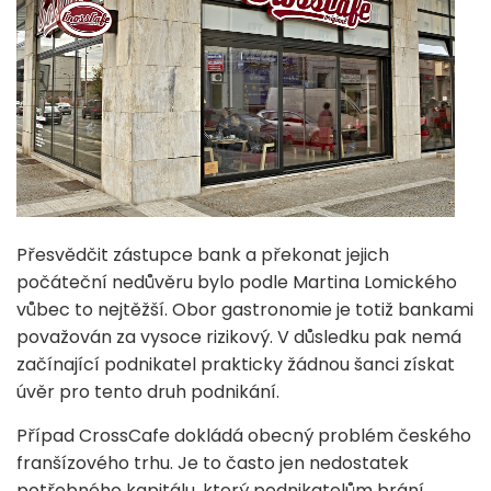
Přesvědčit zástupce bank a překonat jejich
počáteční nedůvěru bylo podle Martina Lomického
vůbec to nejtěžší. Obor gastronomie je totiž bankami
považován za vysoce rizikový. V důsledku pak nemá
začínající podnikatel prakticky žádnou šanci získat
úvěr pro tento druh podnikání.
Případ CrossCafe dokládá obecný problém českého
franšízového trhu. Je to často jen nedostatek
potřebného kapitálu, který podnikatelům brání