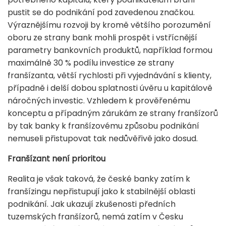
pustit se do podnikání pod zavedenou značkou.
Výraznějšímu rozvoji by kromě většího porozumění
oboru ze strany bank mohli prospět i vstřícnější
parametry bankovních produktů, například formou
maximálně 30 % podílu investice ze strany
franšízanta, větší rychlosti při vyjednávání s klienty,
případně i delší dobou splatnosti úvěru u kapitálově
náročných investic. Vzhledem k prověřenému
konceptu a případným zárukám ze strany franšízorů
by tak banky k franšízovému způsobu podnikání
nemuseli přistupovat tak nedůvěřivě jako dosud.
Franšízant není prioritou
Realita je však taková, že české banky zatím k
franšízingu nepřistupují jako k stabilnější oblasti
podnikání. Jak ukazují zkušenosti předních
tuzemských franšízorů, nemá zatím v Česku