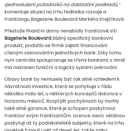
zjednodušení požadavků na dokládání podkladů,“
komentuje situaci na trhu ředitelka rozvoje a
franšízingu Bageterie Boulevard Markéta Krejčíková.
Přestože finanční domy nenabídly franšízové síti
Bageterie Boulevard
žádný specifický bankovní
produkt, podařilo se firmě zajistit financování
cíleným oslovováním jednotlivých bank. Díky tomu
nyní centrála spolupracuje se třemi bankami, s nimiž
má nastaven funkční a logický systém úvěrování.
Obavy bank by nemusely být tak silné vzhledem k
návratnosti investice, která se pohybuje v řádu
několika málo let, u některých konceptů dokonce v
horizontu měsíců. Rozptýlit pochybnosti by mohly
také silné garance, které je schopen poskytnout
franšízor svým franšízantům. Licence navíc většinou
poskytují až ty podnikatelské subjekty, které na trhu
úspěšně fungují i pět až deset let, takže riziko