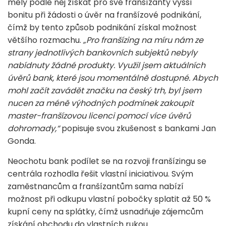
měly podle něj získat pro své franšízanty vyšší
bonitu při žádosti o úvěr na franšízové podnikání,
čímž by tento způsob podnikání získal možnost
většího rozmachu.
„Pro franšízing na míru nám ze
strany jednotlivých bankovních subjektů nebyly
nabídnuty žádné produkty. Využil jsem aktuálních
úvěrů bank, které jsou momentálně dostupné. Abych
mohl začít zavádět značku na český trh, byl jsem
nucen za méně výhodných podmínek zakoupit
master-franšízovou licenci pomocí více úvěrů
dohromady,“
popisuje svou zkušenost s bankami Jan
Gonda.
Neochotu bank podílet se na rozvoji franšízingu se
centrála rozhodla řešit vlastní iniciativou. Svým
zaměstnancům a franšízantům sama nabízí
možnost při odkupu vlastní pobočky splatit až 50 %
kupní ceny na splátky, čímž usnadňuje zájemcům
získání obchodu do vlastních rukou.