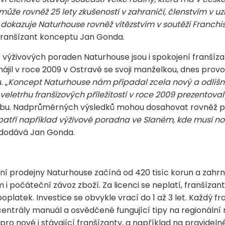
může rovněž 25 lety zkušeností v zahraničí, členstvím v 
u dokazuje Naturhouse rovněž vítězstvím v soutěži Franchis
-franšízant konceptu Jan Gonda.
živových poraden Naturhouse jsou i spokojení franšízan
ájil v roce 2009 v Ostravě se svoji manželkou, dnes prov
 „
Koncept Naturhouse nám připadal zcela nový a odlišn
a veletrhu franšízových příležitostí v roce 2009 prezentoval
volbu. Nadprůměrných výsledků mohou dosahovat rovněž
ří například výživové poradna ve Slaném, kde musí noví 
“ dodává Jan Gonda.
ní prodejny Naturhouse začíná od 420 tisíc korun a zahrn
i počáteční závoz zboží. Za licenci se neplatí, franšízan
oplatek. Investice se obvykle vrací do 1 až 3 let. Každý 
ntrály manuál a osvědčené fungující tipy na regionální 
pro nové i stávající franšízanty, a například na pravidel