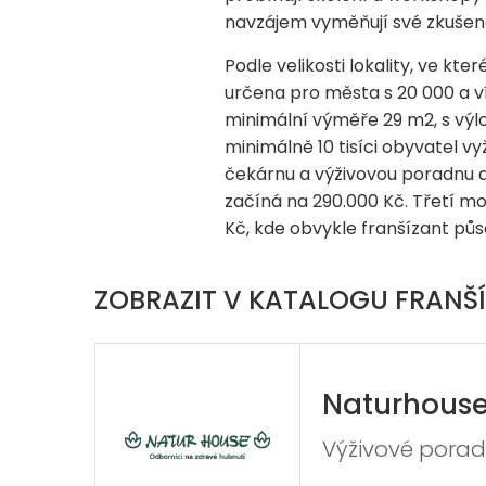
navzájem vyměňují své zkušeno
Podle velikosti lokality, ve kt
určena pro města s 20 000 a v
minimální výměře 29 m2, s vý
minimálně 10 tisíci obyvatel v
čekárnu a výživovou poradnu a
začíná na 290.000 Kč. Třetí mo
Kč, kde obvykle franšízant p
ZOBRAZIT V KATALOGU FRANŠÍ
Naturhous
Výživové pora