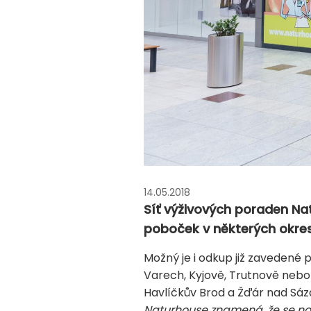
14.05.2018
Síť výživových poraden Nat
poboček v některých okre
Možný je i odkup již zavedené p
Varech, Kyjově, Trutnově nebo 
Havlíčkův Brod a Žďár nad Sáza
Naturhouse znamená, že se noví