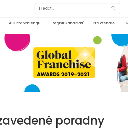
ABC franchisingu
Registr kandidátů
Pro čtenáře
 zavedené poradny