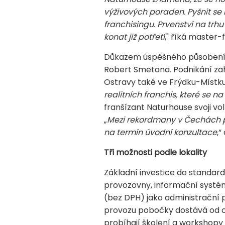
výživových poraden. Pyšnit se 
franchisingu. Prvenství na trh
konat již potřetí
," říká master
Důkazem úspěšného působení vý
Robert Smetana. Podnikání zah
Ostravy také ve Frýdku-Místku.
realitních franchis, které se n
franšízant Naturhouse svoji 
„
Mezi rekordmany v Čechách pat
na termín úvodní konzultace
,
Tři možnosti podle lokality
Základní investice do standard
provozovny, informační systém 
(bez DPH) jako administrační p
provozu pobočky dostává od ce
probíhají školení a workshopy 