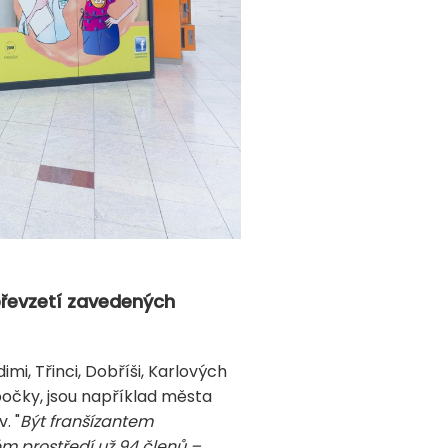
 převzetí zavedených
mi, Třinci, Dobříši, Karlových
bočky, jsou například města
. "
Být franšízantem
ém prostředí už 94 členů –