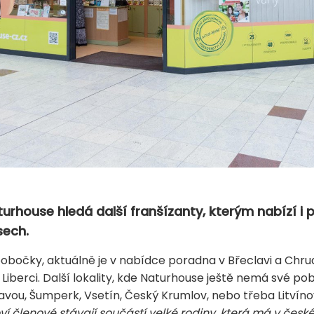
urhouse hledá další franšízanty, kterým nabízí i
sech.
obočky, aktuálně je v nabídce poradna v Břeclavi a Chrudi
Liberci. Další lokality, kde Naturhouse ještě nemá své po
vou, Šumperk, Vsetín, Český Krumlov, nebo třeba Litvínov
 členové stávají součástí velké rodiny, která má v česk