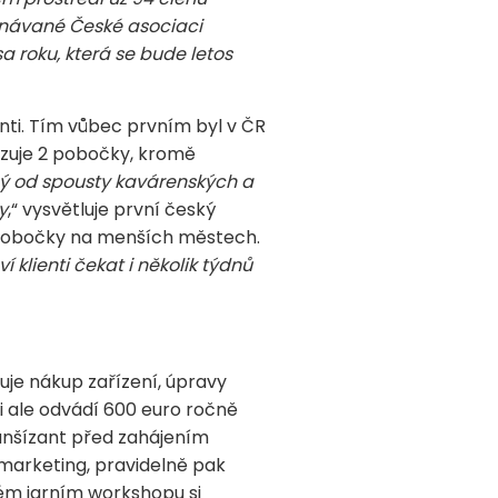
uznávané České asociaci
a roku, která se bude letos
ti. Tím vůbec prvním byl v ČR
ozuje 2 pobočky, kromě
ý od spousty kavárenských a
y
,“ vysvětluje první český
 pobočky na menších městech.
klienti čekat i několik týdnů
uje nákup zařízení, úpravy
ti ale odvádí 600 euro ročně
franšízant před zahájením
marketing, pravidelně pak
ném jarním workshopu si