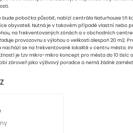
sti.
eré bude pobočka působit, nabízí centrála Naturhouse tři 
íce obyvateli. Nutná je v takovém případě vlastní nebo 
lohou, na frekventovaných zónách a v obchodních centre
yžaduje provozovnu s výlohou o velikosti alespoň 20 m2. P
 nachází se na frekventované lokalitě v centru města. I
žností je tzv mikro-mikro koncept pro města do 10 tisíc o
ůsobí zároveň jako výživový poradce a nemá žádné zaměs
Z
e
dny