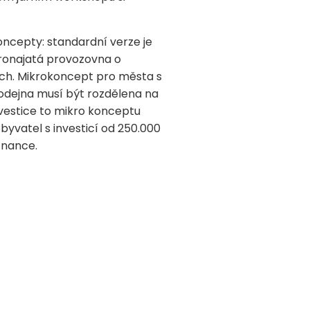
koncepty: standardní verze je
pronajatá provozovna o
ch. Mikrokoncept pro města s
rodejna musí být rozdělena na
nvestice to mikro konceptu
byvatel s investicí od 250.000
tnance.