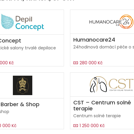
Humanocare24
Concept
24hodinová domácí péče o s
cké salony trvalé depilace
000 Kč
280 000 Kč
CST – Centrum solné
 Barber & Shop
terapie
 shop
Centrum solné terapie
0 000 Kč
1 250 000 Kč