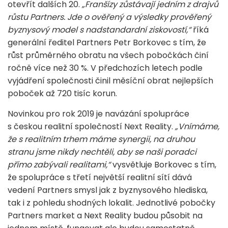
otevřít dalších 20.
„Franšízy zůstávají jedním z drajvů
růstu Partners. Jde o ověřený a výsledky prověřený
byznysový model s nadstandardní ziskovostí,“
říká
generální ředitel Partners Petr Borkovec s tím, že
růst průměrného obratu na všech pobočkách činí
ročně více než 30 %. V předchozích letech podle
vyjádření společnosti činil měsíční obrat nejlepších
poboček až 720 tisíc korun.
Novinkou pro rok 2019 je navázání spolupráce
s českou realitní společností Next Reality.
„Vnímáme,
že s realitním trhem máme synergii, na druhou
stranu jsme nikdy nechtěli, aby se naši poradci
přímo zabývali realitami,“
vysvětluje Borkovec s tím,
že spolupráce s třetí největší realitní sítí dává
vedení Partners smysl jak z byznysového hlediska,
tak i z pohledu shodných lokalit. Jednotlivé pobočky
Partners market a Next Reality budou působit na