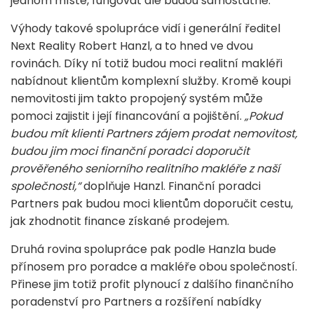
jednom místě, fungovat ale budou samostatně.
Výhody takové spolupráce vidí i generální ředitel
Next Reality Robert Hanzl, a to hned ve dvou
rovinách. Díky ní totiž budou moci realitní makléři
nabídnout klientům komplexní služby. Kromě koupi
nemovitosti jim takto propojený systém může
pomoci zajistit i její financování a pojištění.
„Pokud
budou mít klienti Partners zájem prodat nemovitost,
budou jim moci finanční poradci doporučit
prověřeného seniorního realitního makléře z naší
společnosti,“
doplňuje Hanzl. Finanční poradci
Partners pak budou moci klientům doporučit cestu,
jak zhodnotit finance získané prodejem.
Druhá rovina spolupráce pak podle Hanzla bude
přínosem pro poradce a makléře obou společností.
Přinese jim totiž profit plynoucí z dalšího finančního
poradenství pro Partners a rozšíření nabídky