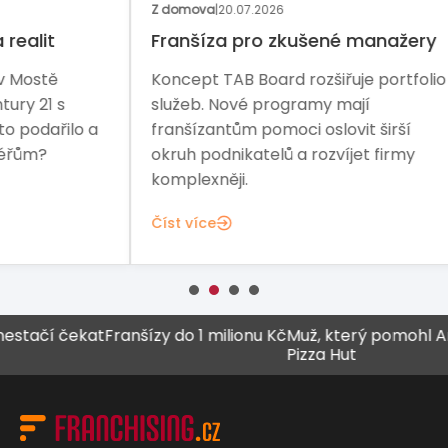
Z domova
|
20.07.2026
Z d
Franšíza pro zkušené manažery
Bri
fr
Koncept TAB Board rozšiřuje portfolio
Mís
služeb. Nové programy mají
na 
o a
franšízantům pomoci oslovit širší
Rea
okruh podnikatelů a rozvíjet firmy
pro
komplexněji.
Čís
Číst více
ačí čekat
Franšízy do 1 milionu Kč
Muž, který pomohl Arby’s
Pizza Hut