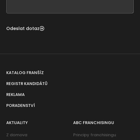
field
blank
Odeslat dotaz
KATALOG FRANŠÍZ
REGISTR KANDIDÁTŮ
REKLAMA
PORADENSTVÍ
AKTUALITY
ABC FRANCHISINGU
Z domova
Principy franchisingu