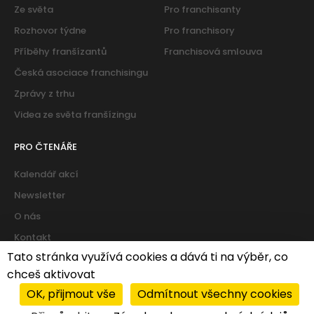
Ze světa
Pro franchisanty
Rozhovor týdne
Pro franchisory
Příběhy franšízantů
Franchisová smlouva
Česká asociace franchisingu
Zprávy z trhu
Videa ze světa franšízingu
PRO ČTENÁŘE
Kalendář akcí
Newsletter
O nás
Kontakt
Tato stránka využívá cookies a dává ti na výběr, co
chceš aktivovat
Cookies
|
Zásady ochrany osobních údajů
OK, přijmout vše
Odmítnout všechny cookies
© 2026 PROFIT system franchise services s.r.o. All rights