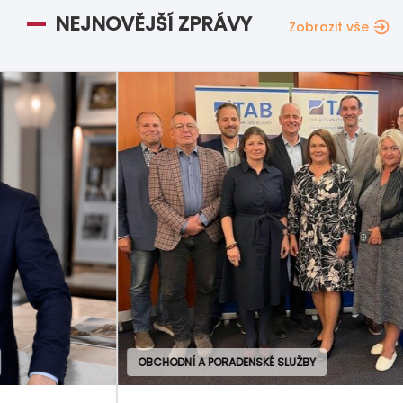
NEJNOVĚJŠÍ ZPRÁVY
Zobrazit vše
OBCHODNÍ A PORADENSKÉ SLUŽBY
GAS