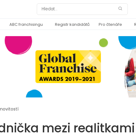
ABC franchisingu
Registr kandidátů
Pro čtenáře
movitostí
dnička mezi realitkami