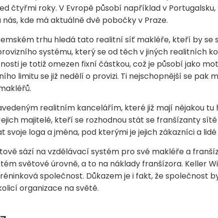
d čtyřmi roky. V Evropě působí například v Portugalsku, Š
 u nás, kde má aktuálně dvě pobočky v Praze.
mském trhu hledá tato realitní síť makléře, kteří by se sta
rovizního systému, který se od těch v jiných realitních ko
osti je totiž omezen fixní částkou, což je působí jako m
ího limitu se již nedělí o provizi. Ti nejschopnější se pak
makléřů.
vedeným realitním kancelářím, které již mají nějakou tu h
ejich majitelé, kteří se rozhodnou stát se franšízanty sítě
 svoje loga a jména, pod kterými je jejich zákazníci a lidé
tově sází na vzdělávací systém pro své makléře a franšíz
ém světové úrovně, a to na náklady franšízora. Keller Wil
réninková společnost. Důkazem je i fakt, že společnost b
olicí organizace na světě.