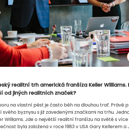
ký realitní trh americká franšíza Keller Williams. 
ší od jiných realitních značek?
boru na vlastní pěst je často běh na dlouhou trať. Právě 
ní svého byznysu s již zavedenými značkami na trhu. Jedno
er Williams. Jde o největší realitní franšízu na světě s víc
olečnost byla založena v roce 1983 v USA Gary Kellerem 