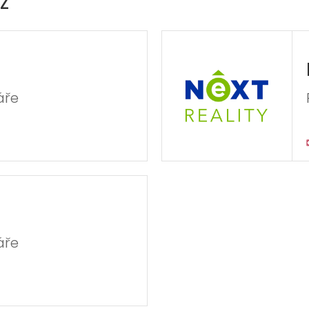
Z
áře
áře