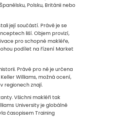
panělsku, Polsku, Británii nebo
li její součástí. Právě je se
nceptech liší. Objem provizí,
otivace pro schopné makléře,
 mohou podílet na řízení Market
istorii. Právě pro ně je určena
 Keller Williams, možná ocení,
 v regionech znají.
anty. Všichni makléři tak
liams University je globálně
yla časopisem Training