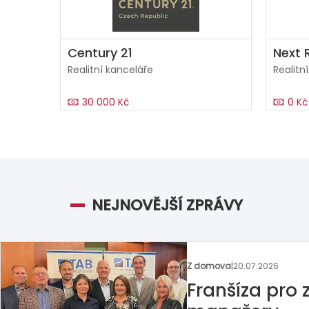
Century 21
Next R
Realitní kanceláře
Realitn
30 000 Kč
0 Kč
NEJNOVĚJŠÍ ZPRÁVY
Z domova
|
13.07.2026
Britská pizze
franšízanta