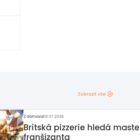
Zobrazit vše
Rozhovor týdne
|
06.07.2026
Na příležitosti nestačí čekat