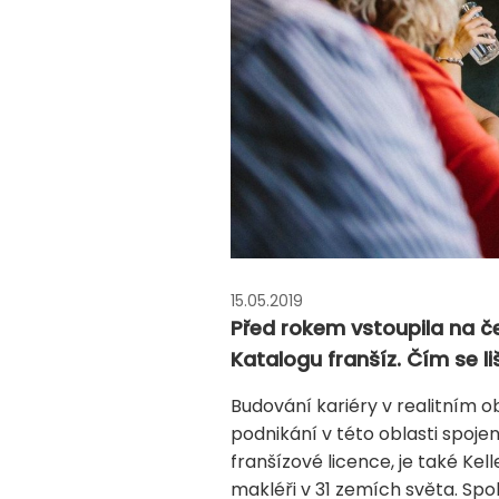
15.05.2019
Před rokem vstoupila na čes
Katalogu franšíz. Čím se li
Budování kariéry v realitním o
podnikání v této oblasti spoje
franšízové licence, je také Kell
makléři v 31 zemích světa. Sp