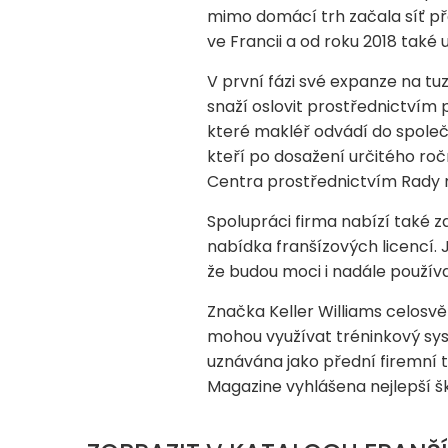
mimo domácí trh začala síť pře
ve Francii a od roku 2018 také
V první fázi své expanze na tuze
snaží oslovit prostřednictvím p
které makléř odvádí do společn
kteří po dosažení určitého ročn
Centra prostřednictvím Rady 
Spolupráci firma nabízí také za
nabídka franšízových licencí. J
že budou moci i nadále používat
Značka Keller Williams celosvě
mohou využívat tréninkový syst
uznávána jako přední firemní t
Magazine vyhlášena nejlepší šk