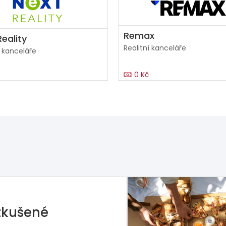
Remax
eality
Realitní kanceláře
í kanceláře
0 Kč
rie hledá master-