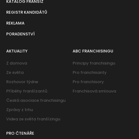
KATALOG FRANŠÍZ
REGISTR KANDIDÁTŮ
REKLAMA
PORADENSTVÍ
AKTUALITY
ABC FRANCHISINGU
Z domova
Principy franchisingu
Ze světa
Pro franchisanty
Rozhovor týdne
Pro franchisory
Příběhy franšízantů
Franchisová smlouva
Česká asociace franchisingu
Zprávy z trhu
Videa ze světa franšízingu
PRO ČTENÁŘE