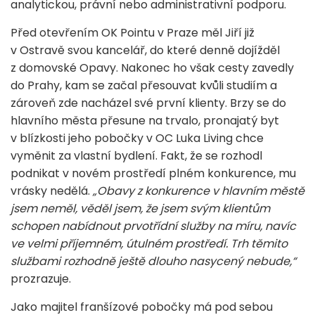
analytickou, právní nebo administrativní podporu.
Před otevřením OK Pointu v Praze měl Jiří již
v Ostravě svou kancelář, do které denně dojížděl
z domovské Opavy. Nakonec ho však cesty zavedly
do Prahy, kam se začal přesouvat kvůli studiím a
zároveň zde nacházel své první klienty. Brzy se do
hlavního města přesune na trvalo, pronajatý byt
v blízkosti jeho pobočky v OC Luka Living chce
vyměnit za vlastní bydlení. Fakt, že se rozhodl
podnikat v novém prostředí plném konkurence, mu
vrásky nedělá.
„Obavy z konkurence v hlavním městě
jsem neměl, věděl jsem, že jsem svým klientům
schopen nabídnout prvotřídní služby na míru, navíc
ve velmi příjemném, útulném prostředí. Trh těmito
službami rozhodně ještě dlouho nasycený nebude,“
prozrazuje.
Jako majitel franšízové pobočky má pod sebou