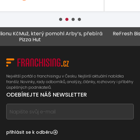
 Kč
Muž, který pomohl Arby’s, přebírá
ReFresh Bistro z
Pizza Hut
Největší portál o franchisingu v Česku. Nejširší aktuální nabídka
franšíz. Novinky, rady odborníků, analýzy, články, rozhovory i příběhy
úspěšných podnikatelů.
ODEBÍREJTE NÁŠ NEWSLETTER
If
you
see
this,
přihlásit se k odběru
leave