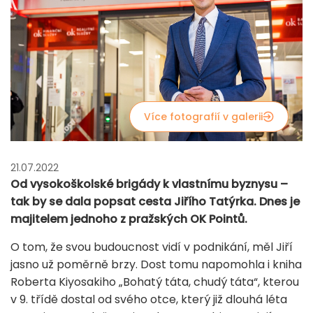
Více fotografií v galerii
21.07.2022
Od vysokoškolské brigády k vlastnímu byznysu –
tak by se dala popsat cesta Jiřího Tatýrka. Dnes je
majitelem jednoho z pražských OK Pointů.
O tom, že svou budoucnost vidí v podnikání, měl Jiří
jasno už poměrně brzy. Dost tomu napomohla i kniha
Roberta Kiyosakiho „Bohatý táta, chudý táta“, kterou
v 9. třídě dostal od svého otce, který již dlouhá léta