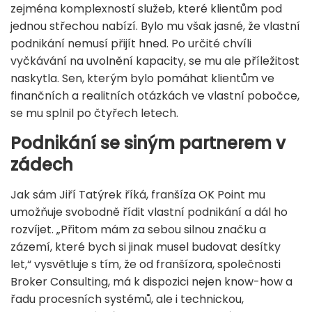
zejména komplexností služeb, které klientům pod
jednou střechou nabízí. Bylo mu však jasné, že vlastní
podnikání nemusí přijít hned. Po určité chvíli
vyčkávání na uvolnění kapacity, se mu ale příležitost
naskytla. Sen, kterým bylo pomáhat klientům ve
finančních a realitních otázkách ve vlastní pobočce,
se mu splnil po čtyřech letech.
Podnikání se siným partnerem v
zádech
Jak sám Jiří Tatýrek říká, franšíza OK Point mu
umožňuje svobodně řídit vlastní podnikání a dál ho
rozvíjet. „Přitom mám za sebou silnou značku a
zázemí, které bych si jinak musel budovat desítky
let,“ vysvětluje s tím, že od franšízora, společnosti
Broker Consulting, má k dispozici nejen know-how a
řadu procesních systémů, ale i technickou,