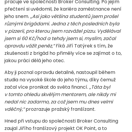
pracuje ve společnosti Broker Consulting. Po jejím
přečtení si uvědomil, že kariéra zaměstnance není
jeho snem. „
Asi jako většina studentů jsem prošel
různými brigádami. Jedna z těch posledních byla
v pizzerii, pro kterou jsem rozvážel pizzu. Vydělával
jsem si 60 Kč/hod a tehdy jsem si, myslím, začal
opravdu vážit peněz,“
říká Jiří Tatýrek s tím, že
zkušenosti z brigád ho přiměly více se zajímat o to,
jakou práci dělá jeho otec.
Aby ji poznal opravdu detailně, nastoupil během
studia na vysoké škole do jeho týmu, díky čemuž
začal více pronikat do světa financí.
„Táta byl
v tomto ohledu skvělým mentorem, ale nikdy mi
nedal nic zadarmo, za což jsem mu dnes velmi
vděčný,“
prozrazuje pražský franšízant.
Hned při vstupu do společnosti Broker Consulting
zaujal Jiřího franšízový projekt OK Point, a to