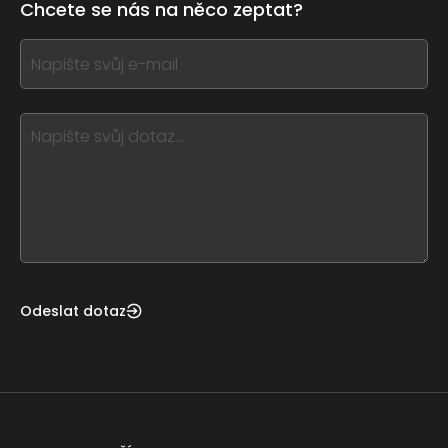
Chcete se nás na něco zeptat?
this
form
If
field
you
blank
see
this,
leave
this
form
field
blank
Odeslat dotaz