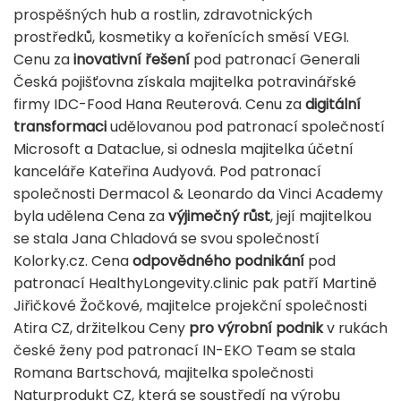
prospěšných hub a rostlin, zdravotnických
prostředků, kosmetiky a kořenících směsí VEGI.
Cenu za
inovativní řešení
pod patronací Generali
Česká pojišťovna získala majitelka potravinářské
firmy IDC-Food Hana Reuterová. Cenu za
digitální
transformaci
udělovanou pod patronací společností
Microsoft a Dataclue, si odnesla majitelka účetní
kanceláře Kateřina Audyová. Pod patronací
společnosti Dermacol & Leonardo da Vinci Academy
byla udělena Cena za
výjimečný růst
, její majitelkou
se stala Jana Chladová se svou společností
Kolorky.cz. Cena
odpovědného podnikání
pod
patronací HealthyLongevity.clinic pak patří Martině
Jiřičkové Žočkové, majitelce projekční společnosti
Atira CZ, držitelkou Ceny
pro výrobní podnik
v rukách
české ženy pod patronací IN-EKO Team se stala
Romana Bartschová, majitelka společnosti
Naturprodukt CZ, která se soustředí na výrobu