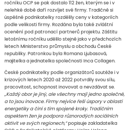
ročníku OCP se pak dostalo 112 žen, kterým se i v
nelehké době daří rozvíjet své firmy. Tradičně si
úspěšné podnikatelky rozdělily ceny v kategoriích
podle velikosti firmy. Rozdána byla také zvláštní
ocenění pod patronací partnerů projektu. Záštitu
letošnímu ročníku udělilo stejně jako v předchozích
letech Ministerstvo průmyslu a obchodu České
republiky. Patronkou byla Romana Ljubasová,
majitelka a jednatelka společnosti Inca Collagen.
České podnikatelky podle organizátorů soutěže i v
krizových letech 2020 až 2022 potvrdily svou sílu,
pracovitost, schopnost inovovat a nevzdávat se.
„Každý obor je jiný, ale všechny mají jedno společné,
a to jsou inovace. Firmy nejvíce řeší úspory v oblasti
energetiky a činí s tím spojené kroky. Tradičním
aspektem žen je podpora různorodých sociálních
aktivit ve svých regionech,“
popisuje zakladatelka