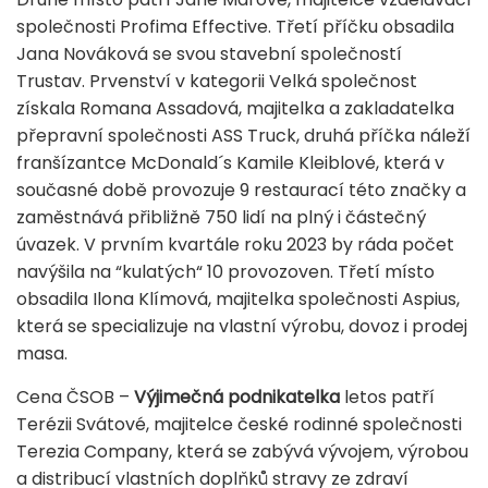
společnosti Profima Effective. Třetí příčku obsadila
Jana Nováková se svou stavební společností
Trustav. Prvenství v kategorii Velká společnost
získala Romana Assadová, majitelka a zakladatelka
přepravní společnosti ASS Truck, druhá příčka náleží
franšízantce McDonald´s Kamile Kleiblové, která v
současné době provozuje 9 restaurací této značky a
zaměstnává přibližně 750 lidí na plný i částečný
úvazek. V prvním kvartále roku 2023 by ráda počet
navýšila na “kulatých“ 10 provozoven. Třetí místo
obsadila Ilona Klímová, majitelka společnosti Aspius,
která se specializuje na vlastní výrobu, dovoz i prodej
masa.
Cena ČSOB –
Výjimečná podnikatelka
letos patří
Terézii Svátové, majitelce české rodinné společnosti
Terezia Company, která se zabývá vývojem, výrobou
a distribucí vlastních doplňků stravy ze zdraví