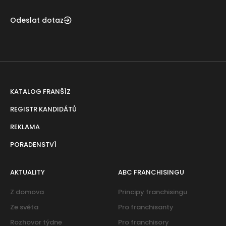
Odeslat dotaz
KATALOG FRANŠÍZ
REGISTR KANDIDÁTŮ
REKLAMA
PORADENSTVÍ
AKTUALITY
ABC FRANCHISINGU
Z domova
Principy franchisingu
Ze světa
Pro franchisanty
Rozhovor týdne
Pro franchisory