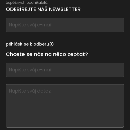
úspěšných podnikatelů.
ODEBÍREJTE NÁŠ NEWSLETTER
If
you
see
this,
přihlásit se k odběru
leave
Chcete se nás na něco zeptat?
this
form
If
field
you
blank
see
this,
leave
this
form
field
blank