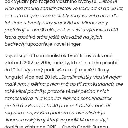
pak využily pro rozjezd vlastního byznysu.
„Letos je
více než třetina semifinalistek ve věku od 41 do 50 let,
za touto skupinou se umístily ženy ve věku 51 až 60
let. Pětinu tvořily ženy starší 60 let. Mladší ženy
podnikají v menší míře, což souvisí s výchovou dětí,
která spočívá stále ještě převážně na jejich
bedrech,“
upozorňuje Pavel Finger.
Největší podíl semifinalistek tvoří firmy založené
v letech 2012 až 2015, tudíž ty, které na trhu působí
do 10 let. Výrazný podíl však mají rovněž i firmy
fungující více než 20 let.
„Semifinalistky vlastní nejen
malé firmy, pětina z nich má do tří zaměstnanců, ale
také větší podniky, protože téměř pětina z nich
zaměstnává 41 a více lidí. Nejvíce semifinalistek
podniká v Praze, a to 40 procent. Další v pořadí
regionů s nejvyšším počtem semifinalistek je
Jihomoravský kraj, který se podílí 14 procenty,“
doplňuje zástupce CRIF – Czech Credit Bureau.