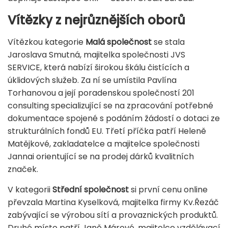
Vítězky z nejrůznějších oborů
Vítězkou kategorie
Malá společnost
se stala
Jaroslava Smutná, majitelka společnosti JVS
SERVICE, která nabízí širokou škálu čistících a
úklidových služeb. Za ní se umístila Pavlína
Torhanovou a její poradenskou společností 201
consulting specializující se na zpracování potřebné
dokumentace spojené s podáním žádostí o dotaci ze
strukturálních fondů EU. Třetí příčka patří Heleně
Matějkové, zakladatelce a majitelce společnosti
Jannai orientující se na prodej dárků kvalitních
značek.
V kategorii
Střední společnost
si první cenu online
převzala Martina Kyselková, majitelka firmy Kv.Řezáč
zabývající se výrobou sítí a provaznických produktů.
Druhé místo patří Janě Márové, majitelce vzdělávací