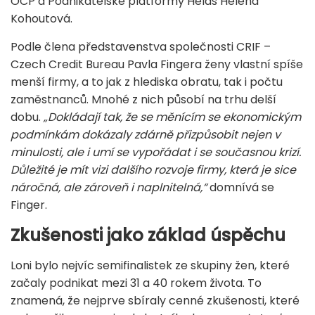
OCP a Podnikatelské platformy Helas Helena
Kohoutová.
Podle člena představenstva společnosti CRIF –
Czech Credit Bureau Pavla Fingera ženy vlastní spíše
menší firmy, a to jak z hlediska obratu, tak i počtu
zaměstnanců. Mnohé z nich působí na trhu delší
dobu.
„Dokládají tak, že se měnícím se ekonomickým
podmínkám dokázaly zdárně přizpůsobit nejen v
minulosti, ale i umí se vypořádat i se současnou krizí.
Důležité je mít vizi dalšího rozvoje firmy, která je sice
náročná, ale zároveň i naplnitelná,“
domnívá se
Finger.
Zkušenosti jako základ úspěchu
Loni bylo nejvíc semifinalistek ze skupiny žen, které
začaly podnikat mezi 31 a 40 rokem života. To
znamená, že nejprve sbíraly cenné zkušenosti, které