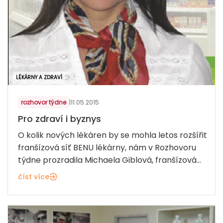
LÉKÁRNY A ZDRAVÍ
rozhovor týdne
|
11.05.2015
Pro zdraví i byznys
O kolik nových lékáren by se mohla letos rozšířit
franšízová síť BENU lékárny, nám v Rozhovoru
týdne prozradila Michaela Giblová, franšízová...
číst více