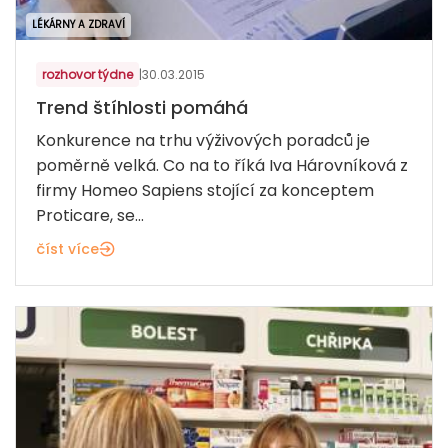
LÉKÁRNY A ZDRAVÍ
rozhovor týdne
|
30.03.2015
Trend štíhlosti pomáhá
Konkurence na trhu výživových poradců je
poměrně velká. Co na to říká Iva Hárovníková z
firmy Homeo Sapiens stojící za konceptem
Proticare, se...
číst více