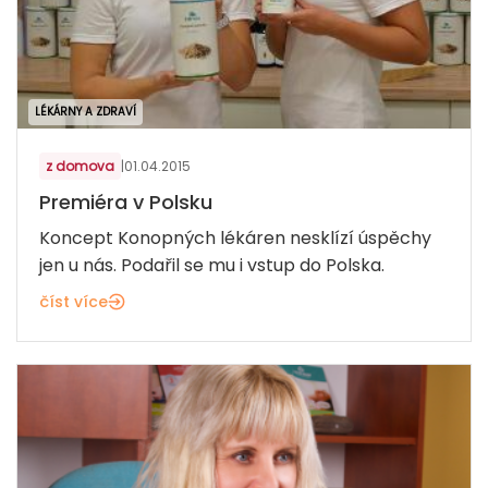
LÉKÁRNY A ZDRAVÍ
z domova
|
01.04.2015
Premiéra v Polsku
Koncept Konopných lékáren nesklízí úspěchy
jen u nás. Podařil se mu i vstup do Polska.
číst více