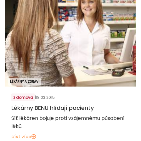
LÉKÁRNY A ZDRAVÍ
z domova
|
18.03.2015
Lékárny BENU hlídají pacienty
Síť lékáren bojuje proti vzájemnému působení
léků.
číst více