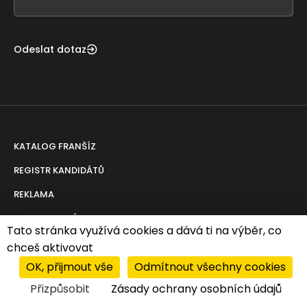
blank
Odeslat dotaz
KATALOG FRANŠÍZ
REGISTR KANDIDÁTŮ
REKLAMA
PORADENSTVÍ
Tato stránka využívá cookies a dává ti na výběr, co
chceš aktivovat
AKTUALITY
ABC FRANCHISINGU
OK, přijmout vše
Odmítnout všechny cookies
Z domova
Principy franchisingu
Přizpůsobit
Zásady ochrany osobních údajů
Ze světa
Pro franchisanty