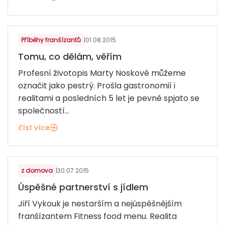
LÉKÁRNY A ZDRAVÍ
Příběhy franšízantů
|
01.08.2015
Tomu, co dělám, věřím
Profesní životopis Marty Noskové můžeme
označit jako pestrý. Prošla gastronomií i
realitami a posledních 5 let je pevně spjato se
společností...
číst více
LÉKÁRNY A ZDRAVÍ
z domova
|
30.07.2015
Úspěšné partnerství s jídlem
Jiří Vykouk je nestarším a nejúspěšnějším
franšízantem Fitness food menu. Realita