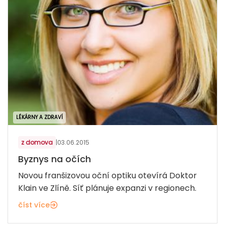
LÉKÁRNY A ZDRAVÍ
z domova
|
03.06.2015
Byznys na očích
Novou franšizovou oční optiku otevírá Doktor
Klain ve Zlíně. Síť plánuje expanzi v regionech.
číst více