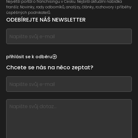
Největší portál o franchisingu v Česku. Nejširší aktuální nabídka
franšíz. Novinky, rady odborníků, analýzy, články, rozhovory i příběhy
úspěšných podnikatelů.
ODEBÍREJTE NÁŠ NEWSLETTER
If
you
see
this,
přihlásit se k odběru
leave
Chcete se nás na něco zeptat?
this
form
If
field
you
blank
see
this,
leave
this
form
field