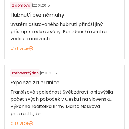
z domova
|
22.01.2015
Hubnutí bez námahy
Systém asistovaného hubnutí přináší jiný
přístup k redukci váhy. Poradenská centra
vedou franšízanti.
číst více
LÉKÁRNY A ZDRAVÍ
rozhovor týdne
|
12.01.2015
Expanze za hranice
Franšízová společnost Svět zdraví loni zvýšila
počet svých poboček v Česku i na Slovensku.
Výkonná ředitelka firmy Marta Nosková
prozradila, že...
číst více