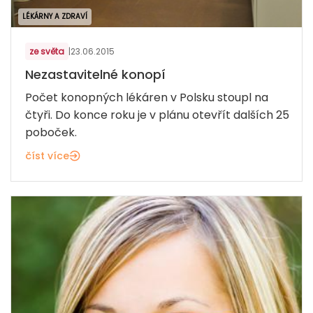
LÉKÁRNY A ZDRAVÍ
ze světa
|
23.06.2015
Nezastavitelné konopí
Počet konopných lékáren v Polsku stoupl na
čtyři. Do konce roku je v plánu otevřít dalších 25
poboček.
číst více