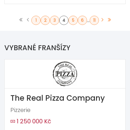
...
1
2
3
4
5
6
11
VYBRANÉ FRANŠÍZY
The Real Pizza Company
Pizzerie
1 250 000 Kč