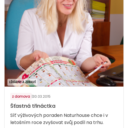
LÉKÁRNY A ZDRAVÍ
z domova
|
30.03.2015
Šťastná třináctka
Síť výživových poraden Naturhouse chce i v
letošním roce zvyšovat svůj podíl na trhu.