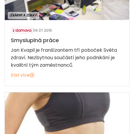
LÉKÁRNY A ZDRAVÍ
z domova
|
14.07.2015
Smysluplná práce
Jan Kvapil je franšízantem tří poboček Světa
zdraví. Nezbytnou součástí jeho podnikání je
kvalitní tým zaměstnanců.
číst více