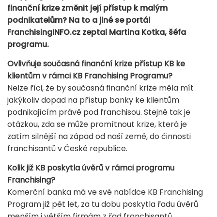
finanční krize změnit její přístup k malým
podnikatelům? Na to a jiné se portál
FranchisingINFO.cz zeptal Martina Kotka, šéfa
programu.
Ovlivňuje současná finanční krize přístup KB ke
klientům v rámci KB Franchising Programu?
Nelze říci, že by současná finanční krize měla mít
jakýkoliv dopad na přístup banky ke klientům
podnikajícím právě pod franchisou. Stejně tak je
otázkou, zda se může promítnout krize, která je
zatím silnější na západ od naší země, do činnosti
franchisantů v České republice.
Kolik již KB poskytla úvěrů v rámci programu
Franchising?
Komerční banka má ve své nabídce KB Franchising
Program již pět let, za tu dobu poskytla řadu úvěrů
menším i větším firmám z řad franchisantů.