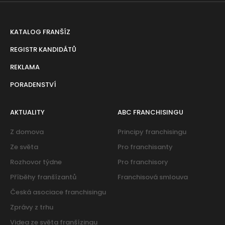
KATALOG FRANŠÍZ
REGISTR KANDIDÁTŮ
REKLAMA
PORADENSTVÍ
AKTUALITY
ABC FRANCHISINGU
Z domova
Principy franchisingu
Ze světa
Pro franchisanty
Rozhovor týdne
Pro franchisory
Příběhy franšízantů
Franchisová smlouva
Česká asociace franchisingu
Zprávy z trhu
Videa ze světa franšízingu