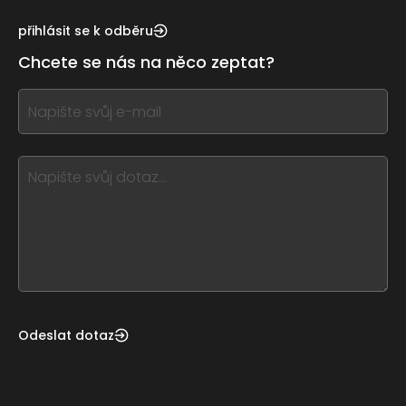
see
this,
přihlásit se k odběru
leave
Chcete se nás na něco zeptat?
this
form
If
field
you
blank
see
this,
leave
this
form
field
blank
Odeslat dotaz