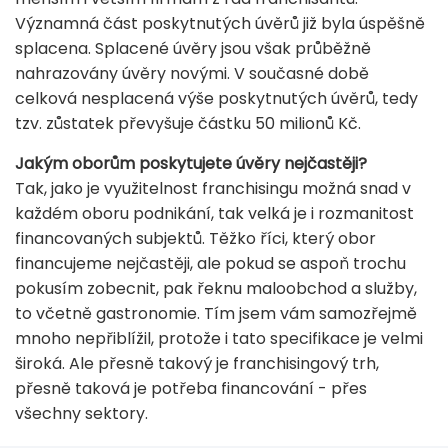
Významná část poskytnutých úvěrů již byla úspěšně
splacena. Splacené úvěry jsou však průběžně
nahrazovány úvěry novými. V současné době
celková nesplacená výše poskytnutých úvěrů, tedy
tzv. zůstatek převyšuje částku 50 milionů Kč.
Jakým oborům poskytujete úvěry nejčastěji?
Tak, jako je využitelnost franchisingu možná snad v
každém oboru podnikání, tak velká je i rozmanitost
financovaných subjektů. Těžko říci, který obor
financujeme nejčastěji, ale pokud se aspoň trochu
pokusím zobecnit, pak řeknu maloobchod a služby,
to včetně gastronomie. Tím jsem vám samozřejmě
mnoho nepřiblížil, protože i tato specifikace je velmi
široká. Ale přesně takový je franchisingový trh,
přesně taková je potřeba financování - přes
všechny sektory.