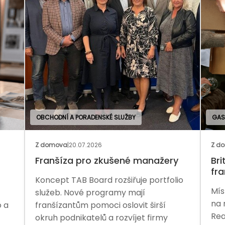
PORADENSKÉ SLUŽBY
GASTRONOMIE
.07.2026
Z domova
|
13.07.2026
 pro zkušené manažery
Britská pizzerie hle
franšízanta
B Board rozšiřuje portfolio
Místo masového delive
vé programy mají
na ruční výrobu a pece
ům pomoci oslovit širší
Real Pizza Company nab
ikatelů a rozvíjet firmy