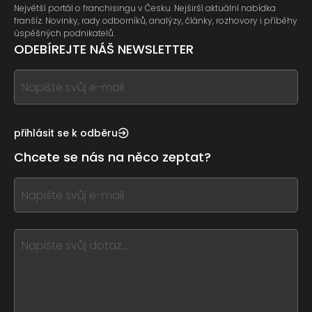
Největší portál o franchisingu v Česku. Nejširší aktuální nabídka
franšíz. Novinky, rady odborníků, analýzy, články, rozhovory i příběhy
úspěšných podnikatelů.
ODEBÍREJTE NÁŠ NEWSLETTER
If
you
see
this,
přihlásit se k odběru
leave
Chcete se nás na něco zeptat?
this
form
If
field
you
blank
see
this,
leave
this
form
field