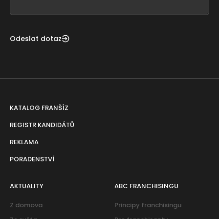
blank
Odeslat dotaz
KATALOG FRANŠÍZ
REGISTR KANDIDÁTŮ
REKLAMA
PORADENSTVÍ
AKTUALITY
ABC FRANCHISINGU
Z domova
Principy franchisingu