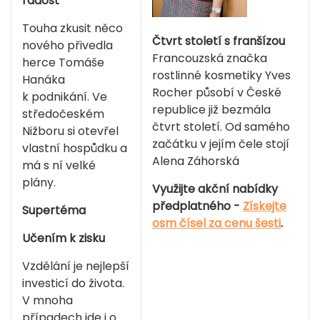
radost
Touha zkusit něco
Čtvrt století s franšízou
nového přivedla
Francouzská značka
herce Tomáše
rostlinné kosmetiky Yves
Hanáka
Rocher působí v České
k podnikání. Ve
republice již bezmála
středočeském
čtvrt století. Od samého
Nižboru si otevřel
začátku v jejím čele stojí
vlastní hospůdku a
Alena Záhorská
má s ní velké
plány.
Využijte akční nabídky
předplatného -
Získejte
Supertéma
osm čísel za cenu šesti
.
Učením k zisku
Vzdělání je nejlepší
investicí do života.
V mnoha
případech jde i o