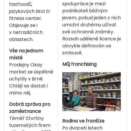
spolupráce je mezi
fastfoodů,
podnikateli běžným
jazykových škol či
jevem, pokud jeden z nich
fitness center.
umožní druhému užívat
Objevuje se i
své ochranné známky.
v netradičních
Rozsah udělené licence je
oblastech.
obvykle definován ve
Vše na jednom
smlouvě.
místě
Můj franchising
Prodejny Okay
market se úspěšně
uchytily v Brně.
Chtějí se dostat i
mimo něj.
Dobrá zpráva pro
zaměstnance
Téměř čtvrtiny
Rodina ve franšíze
tuzemských firem
Po dvaceti letech