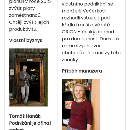
plánují v roce 2015
vlastního podnikání se
zvýšit platy
manželé Večerkovi
zaměstnanců.
rozhodli vstoupit pod
Chtějí zvýšit jejich
křídla franšízové sítě
produktivitu.
ORION – český obchod
pro domácnost. Dnes tak
Vlastní byznys
mimo svých dvou
obchodů i tři franšízy této
značky.
Příběh manažera
Tomáš Hanák:
Podnikání je dřina i