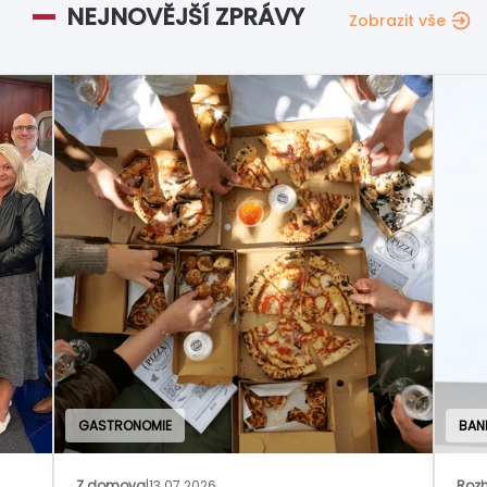
NEJNOVĚJŠÍ ZPRÁVY
Zobrazit vše
GASTRONOMIE
BAN
Z domova
|
13.07.2026
Rozh