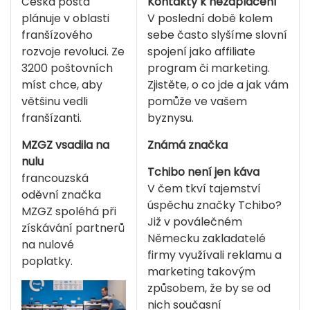
Kontakty k nezaplacení
Česká pošta
V poslední době kolem
plánuje v oblasti
sebe často slyšíme slovní
franšízového
spojení jako affiliate
rozvoje revoluci. Ze
program či marketing.
3200 poštovních
Zjistěte, o co jde a jak vám
míst chce, aby
pomůže ve vašem
většinu vedli
byznysu.
franšízanti.
Známá značka
MZGZ vsadila na
nulu
Tchibo není jen káva
francouzská
V čem tkví tajemství
oděvní značka
úspěchu značky Tchibo?
MZGZ spoléhá při
Již v poválečném
získávání partnerů
Německu zakladatelé
na nulové
firmy využívali reklamu a
poplatky.
marketing takovým
způsobem, že by se od
nich současní