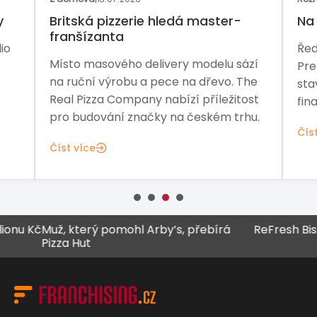
y
Britská pizzerie hledá master-
Na 
franšízanta
io
Řed
Místo masového delivery modelu sází
Pre
na ruční výrobu a pece na dřevo. The
sta
Real Pizza Company nabízí příležitost
fina
pro budování značky na českém trhu.
Čís
Číst více
č
Muž, který pomohl Arby’s, přebírá
ReFresh Bistro za 
Pizza Hut