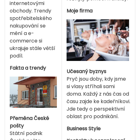
internetovými
obchody. Trendy
Moje firma
spotřebitelského
nakupování se
mění a e-
commerce si
ukrajuje stále větší
podíl.
Fakta a trendy
Učesaný byznys
Pryč jsou doby, kdy jsme
si vlasy stříhali sami
doma. Každý z nás čas od
času zajde ke kadeřníkovi.
Jde tedy o perspektivní
oblast pro podnikání.
Přeměna České
pošty
Business Style
Státní podnik