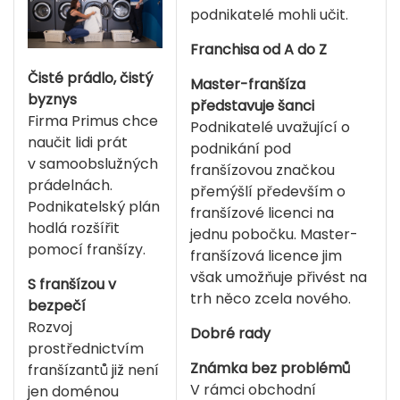
podnikatelé mohli učit.
Franchisa od A do Z
Čisté prádlo, čistý
Master-franšíza
byznys
představuje šanci
Firma Primus chce
Podnikatelé uvažující o
naučit lidi prát
podnikání pod
v samoobslužných
franšízovou značkou
prádelnách.
přemýšlí především o
Podnikatelský plán
franšízové licenci na
hodlá rozšířit
jednu pobočku. Master-
pomocí franšízy.
franšízová licence jim
však umožňuje přivést na
S franšízou v
trh něco zcela nového.
bezpečí
Rozvoj
Dobré rady
prostřednictvím
Známka bez problémů
franšízantů již není
V rámci obchodní
jen doménou