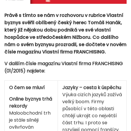
Právě s tímto se nám v rozhovoru v rubrice Vlastní
byznys svěřil oblíbený český herec Tomáš Hanák,
který již nějakou dobu podniká ve své vlastní
hospůdce ve středočeském Nižboru. Co dalšího
nám o svém byznysu prozradil, se dočtete v novém
čísle magazínu Vlastní firma FRANCHISING.
V dalším čísle magazínu Vlastní firma FRANCHISING
(01/2015) najdete:
O čem se mluví
Jazyky – cesta k úspěchu
Výuka cizích jazyků zažívá
Online byznys trhá
velký boom. Firmy
rekordy
působící v této oblasti
Maloobchodní trh
chtějí ukrojit co největší
je stále silněji
část trhu. I proto se
ovlivňován
rozvíjejí pomocí franšízy.