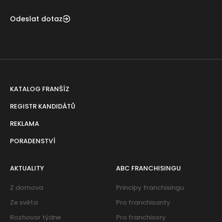
Odeslat dotaz
KATALOG FRANŠÍZ
REGISTR KANDIDÁTŮ
REKLAMA
PORADENSTVÍ
AKTUALITY
ABC FRANCHISINGU
Z domova
Principy franchisingu
Ze světa
Pro franchisanty
Rozhovor týdne
Pro franchisory