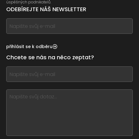
úspěšných podnikatelů.
ODEBÍREJTE NÁŠ NEWSLETTER
If
you
see
this,
přihlásit se k odběru
leave
Chcete se nás na něco zeptat?
this
form
If
field
you
blank
see
this,
leave
this
form
field
blank