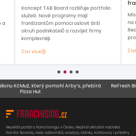
franšízanta
rozšiřuje portfolio
Místo masového delivery mode
ramy mají
na ruční výrobu a pece na dře
i oslovit širší
Real Pizza Company nabízí příl
a rozvíjet firmy
pro budování značky na české
Číst více
nu Kč
Muž, který pomohl Arby’s, přebírá
ReFresh Bistro
Pizza Hut
Největší portál o franchisingu v Česku. Nejširší aktuální nabídka
franšíz. Novinky, rady odborníků, analýzy, články, rozhovory i příběhy