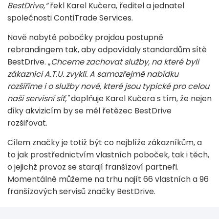
BestDrive,“
řekl Karel Kučera, ředitel a jednatel
společnosti ContiTrade Services.
Nově nabyté pobočky projdou postupně
rebrandingem tak, aby odpovídaly standardům sítě
BestDrive. „
Chceme zachovat služby, na které byli
zákazníci A.T.U. zvyklí. A samozřejmě nabídku
rozšíříme i o služby nové, které jsou typické pro celou
naši servisní síť,"
doplňuje Karel Kučera s tím, že nejen
díky akvizicím by se měl řetězec BestDrive
rozšiřovat.
Cílem značky je totiž být co nejblíže zákazníkům, a
to jak prostřednictvím vlastních poboček, tak i těch,
o jejichž provoz se starají franšízoví partneři.
Momentálně můžeme na trhu najít 66 vlastních a 96
franšízových servisů značky BestDrive.