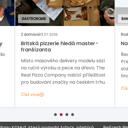
GASTRONOMIE
BAN
Z domova
|
13.07.2026
Rozh
y
Britská pizzerie hledá master-
Na 
franšízanta
io
Řed
Místo masového delivery modelu sází
Pre
na ruční výrobu a pece na dřevo. The
sta
Real Pizza Company nabízí příležitost
fina
pro budování značky na českém trhu.
Čís
Číst více
 Kč
Muž, který pomohl Arby’s, přebírá
ReFresh Bistro z