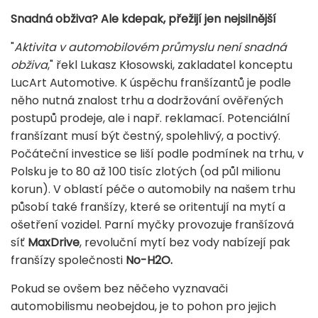
Snadná obživa? Ale kdepak, přežijí jen nejsilnější
"
Aktivita v automobilovém průmyslu není snadná
obživa
," řekl Lukasz Kłosowski, zakladatel konceptu
LucArt Automotive. K úspěchu franšízantů je podle
něho nutná znalost trhu a dodržování ověřených
postupů prodeje, ale i např. reklamací. Potenciální
franšízant musí být čestný, spolehlivý, a poctivý.
Počáteční investice se liší podle podmínek na trhu, v
Polsku je to 80 až 100 tisíc zlotých (od půl milionu
korun). V oblastí péče o automobily na našem trhu
působí také franšízy, které se oritentují na mytí a
ošetření vozidel. Parní myčky provozuje franšízová
síť
MaxDrive
, revoluční mytí bez vody nabízejí pak
franšízy společnosti
No-H2O.
Pokud se ovšem bez něčeho vyznavači
automobilismu neobejdou, je to pohon pro jejich