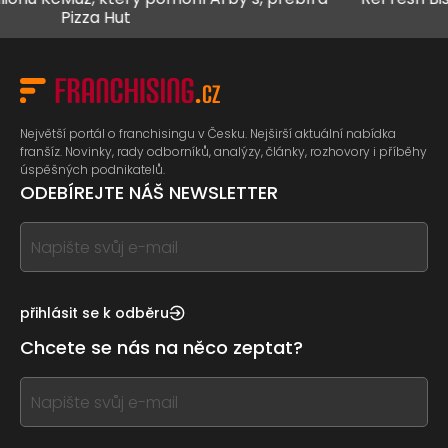
Pizza Hut
Největší portál o franchisingu v Česku. Nejširší aktuální nabídka
franšíz. Novinky, rady odborníků, analýzy, články, rozhovory i příběhy
úspěšných podnikatelů.
ODEBÍREJTE NÁŠ NEWSLETTER
If
you
see
this,
přihlásit se k odběru
leave
Chcete se nás na něco zeptat?
this
form
If
field
you
blank
see