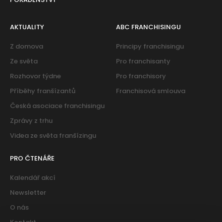
AKTUALITY
ABC FRANCHISINGU
Z domova
Principy franchisingu
Ze světa
Pro franchisanty
Rozhovor týdne
Pro franchisory
Příběhy franšízantů
Franchisová smlouva
Česká asociace franchisingu
Zprávy z trhu
Videa ze světa franšízingu
PRO ČTENÁŘE
Kalendář akcí
Newsletter
O nás