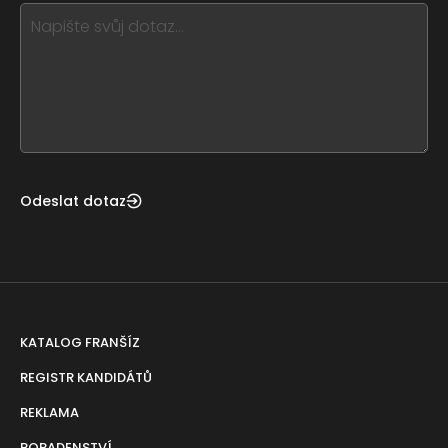
this,
leave
this
form
field
blank
Odeslat dotaz
KATALOG FRANŠÍZ
REGISTR KANDIDÁTŮ
REKLAMA
PORADENSTVÍ