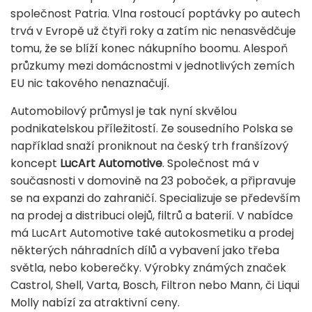
společnost Patria. Vlna rostoucí poptávky po autech
trvá v Evropě už čtyři roky a zatím nic nenasvědčuje
tomu, že se blíží konec nákupního boomu. Alespoň
průzkumy mezi domácnostmi v jednotlivých zemích
EU nic takového nenaznačují.
Automobilový průmysl je tak nyní skvělou
podnikatelskou příležitostí. Ze sousedního Polska se
například snaží proniknout na český trh franšízový
koncept
LucArt Automotive
. Společnost má v
současnosti v domovině na 23 poboček, a připravuje
se na expanzi do zahraničí. Specializuje se především
na prodej a distribuci olejů, filtrů a baterií. V nabídce
má LucArt Automotive také autokosmetiku a prodej
některých náhradních dílů a vybavení jako třeba
světla, nebo koberečky. Výrobky známých značek
Castrol, Shell, Varta, Bosch, Filtron nebo Mann, či Liqui
Molly nabízí za atraktivní ceny.