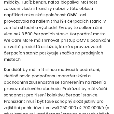
miláčky. Tudíž benzin, nafta, biopaliva. Možnost
založení vlastní franšízy nabízí v této oblasti
například rakouská společnost
OMV
. Loni
provozovala na našem trhu 194 čerpacích stanic, v
zemích střední a východní Evropy to celkem činí
více než 3 500 čerpacích stanic. Korporátní motto
We Care More má shrnovat přístup OMV k podnikání
a kvalitě produktů a služeb, které s provozovateli
čerpacích stanic poskytuje značka na prodejních
místech.
Kandidát by měl mít silnou motivaci k podnikání,
ideálně navíc podpořenou manažerskými a
obchodními zkušenostmi se zaměřením na řízení a
provoz retailového obchodu. Prokázat by měl vůdčí
schopnost pro řízení kolektivu čerpací stanice.
Franšízant musí být také schopný složit jistiny pro
zajištění pohledávek ve výši 250 000 až 700 000Kč (v